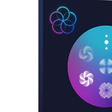
DJ機器
DTM
中古
ヴィンテー