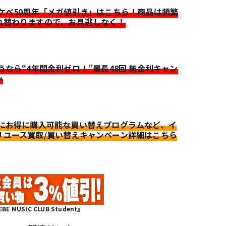
イケベ50周年「メガ値引き」はこちら！商品は頻繁
れ替わりますので、お見逃しなく！
迷うなら“4年間金利ゼロ！”最長48回 無金利キャン
ン
更にお得に購入可能な買い替えプログラムなど、イ
リユース買取/買い替えキャンペーン詳細はこちら
MUSIC CLUB Student』