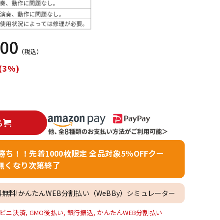
配信/ライブ
楽器アクセサ
機器
リ
800
（税込）
(3%)
る
者勝ち！！先着1000枚限定 全品対象5％OFFクー
無くなり次第終了
料無料!かんたんWEB分割払い（WeBBy）シミュレーター
ビニ決済, GMO後払い, 銀行振込, かんたんWEB分割払い