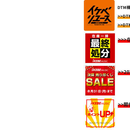
DTM
>>DT
>>DT
>>
>>2
>>