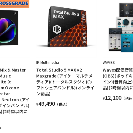
IK Multimedia
WAVES
x & Master
Total Studio 5 MAX v2
Waves配信音
Music
Maxgrade (アイケーマルチメ
(OBS)(ポッド
ite 9:
ディア)(トータルスタジオ)(ソ
イン)(音質向上
rom Ozone
フトウェアバンドル)(オンライ
品)(2時間以内
ectar
ン納品)
12,100
¥
（税込
 Neutron (アイ
49,490
¥
（税込）
グインバンドル)
)(2時間以内に
）