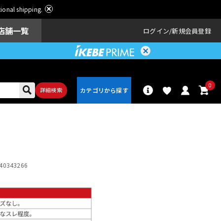
ational shipping.
店舗一覧
ログイン
新規会員登録
0
詳細検索
パーカッショ
ドラム
ン
40343266
アンプ
エフェクター