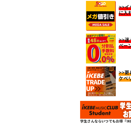
>>
に入
>>
ペー
>>
ケベ
学生さんならいつでもお得『IKEBE 