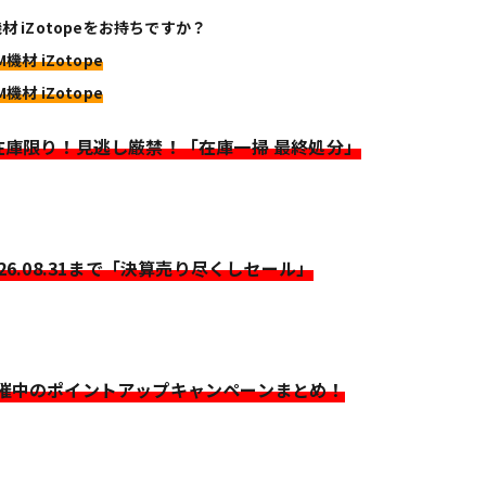
機材 iZotopeをお持ちですか？
M機材 iZotope
M機材 iZotope
>在庫限り！見逃し厳禁！「在庫一掃 最終処分」
026.08.31まで「決算売り尽くしセール」
開催中のポイントアップキャンペーンまとめ！