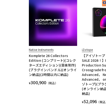
Native Instruments
iZotope
Komplete 26 Collectors
【アイゾトープ Mi
Edition (コンプリート)(コレク
SALE 2026！】
ターズエディション)(音楽制作)
Production Su
(プラグインバンドル)(オンライ
Crossgrade f
ン納品)(2時間以内に納品)
Advanced， N
Advanced， or
300,900
¥
（税込）
ゾトープ)(プラ
(オンライン納品
納品)
52,096
¥
（税込