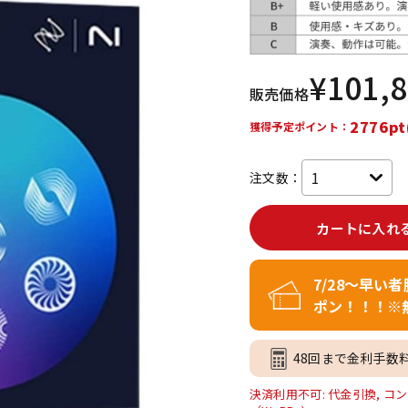
DTM オンラ
レコーディン
イン納品
グ機器
¥
101,
販売価格
ジ
2776pt
獲得予定ポイント：
注文数：
カートに入れ
7/28～早い
ポン！！！※
48回まで金利手数
決済利用不可: 代金引換, コン