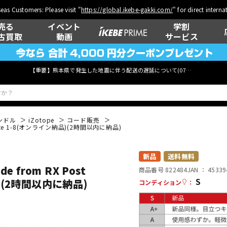
eas Customers: Please visit "
https://global.ikebe-gakki.com/
" for direct intern
売る
イベント
学割
古買取
動画
サービス
【重要】熊本県で発生した地震に伴う配送の遅延について(
07月29日
更新)
ンドル
iZotope
コード販売
tion Suite 1-8(オンライン納品)(2時間以内に納品)
ベース
ウクレレ
新品
送料無料
ade from RX Post
商品番号 822484
JAN ：
45339
S
納品)(2時間以内に納品)
コンディション
：
管楽器
その他楽器