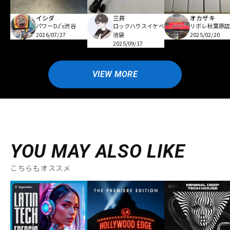
イシダ
三井
オカザキ
パワーDJ's渋谷
ロックハウスイケベ
リボレ秋葉原
2026/07/27
池袋
2025/02/20
2025/09/17
VIEW MORE
YOU MAY ALSO LIKE
こちらもオススメ