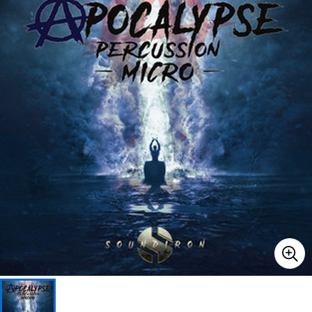
ベース
ウクレレ
ドラム
パーカッション
キーボード
電子ピアノ
管楽器
その他楽器
アンプ
エフェクター
DJ機器
DTM