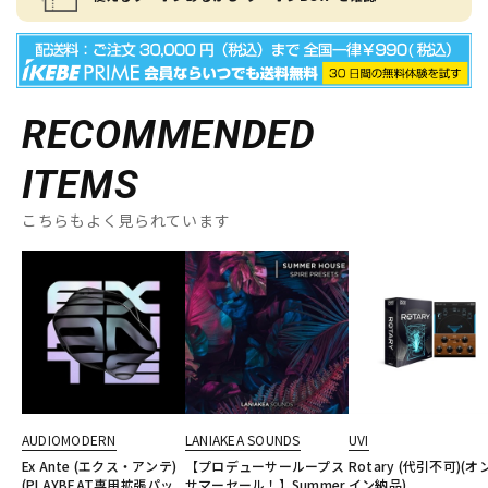
RECOMMENDED
ITEMS
こちらもよく見られています
AUDIOMODERN
LANIAKEA SOUNDS
UVI
Ex Ante (エクス・アンテ)
【プロデューサーループス
Rotary (代引不可)(オ
(PLAYBEAT専用拡張パッ
サマーセール！】Summer
イン納品)