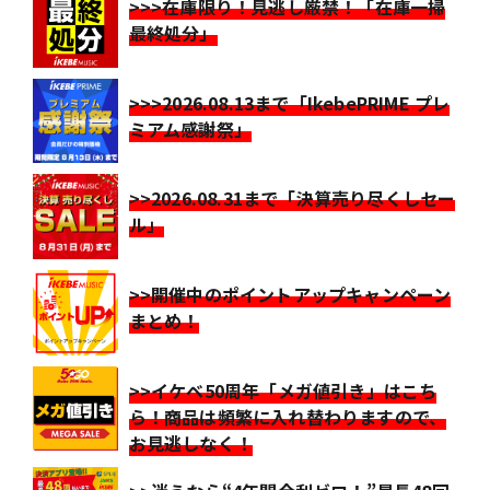
>>>在庫限り！見逃し厳禁！「在庫一掃
最終処分」
>>>2026.08.13まで「IkebePRIME プレ
ミアム感謝祭」
>>2026.08.31まで「決算売り尽くしセー
ル」
>>開催中のポイントアップキャンペーン
まとめ！
>>イケベ50周年「メガ値引き」はこち
ら！商品は頻繁に入れ替わりますので、
お見逃しなく！