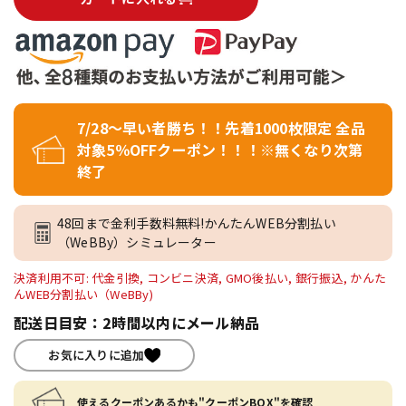
7/28～早い者勝ち！！先着1000枚限定 全品
対象5％OFFクーポン！！！※無くなり次第
終了
48回まで金利手数料無料!かんたんWEB分割払い
（WeBBy）シミュレーター
決済利用不可: 代金引換, コンビニ決済, GMO後払い, 銀行振込, かんた
んWEB分割払い（WeBBy)
配送日目安：2時間以内にメール納品
お気に入りに追加
使えるクーポンあるかも"クーポンBOX"を確認