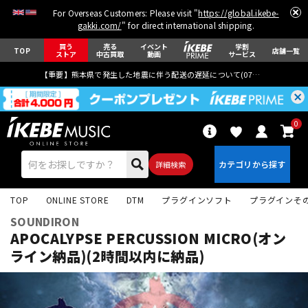
For Overseas Customers: Please visit "
https://global.ikebe-
gakki.com/
" for direct international shipping.
買う
売る
イベント
学割
TOP
店舗一覧
ストア
中古買取
動画
サービス
【重要】熊本県で発生した地震に伴う配送の遅延について(
07月29日
更新)
0
詳細検索
TOP
ONLINE STORE
DTM
プラグインソフト
プラグインそ
SOUNDIRON
APOCALYPSE PERCUSSION MICRO(オン
ライン納品)(2時間以内に納品)
エレキギター
アコギ/エレアコ