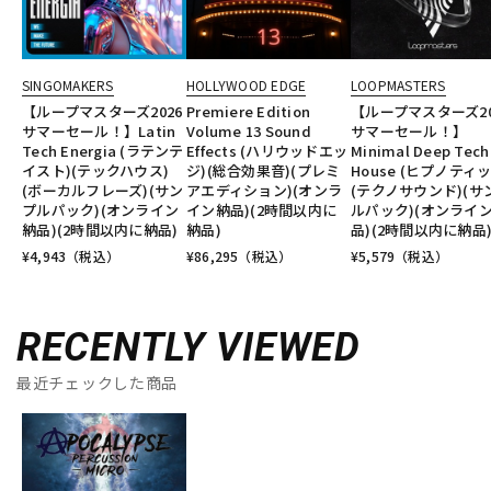
SINGOMAKERS
HOLLYWOOD EDGE
LOOPMASTERS
【ループマスターズ2026
Premiere Edition
【ループマスターズ20
サマーセール！】Latin
Volume 13 Sound
サマーセール！】
Tech Energia (ラテンテ
Effects (ハリウッドエッ
Minimal Deep Tech
イスト)(テックハウス)
ジ)(総合効果音)(プレミ
House (ヒプノティッ
(ボーカルフレーズ)(サン
アエディション)(オンラ
(テクノサウンド)(サ
プルパック)(オンライン
イン納品)(2時間以内に
ルパック)(オンライ
納品)(2時間以内に納品)
納品)
品)(2時間以内に納品
¥
4,943
（税込）
¥
86,295
（税込）
¥
5,579
（税込）
RECENTLY VIEWED
最近チェックした商品