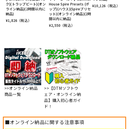
ク)(トラップビート)(オン
House Spire Presets (ポ
¥
10,126
（税込）
ライン納品)(2時間以内に
ップ)(ハウス)(Spireプリセ
納品)
ット)(オンライン納品)(2時
間以内に納品)
¥
1,826
（税込）
¥
2,550
（税込）
>>オンライン納品
>>【DTMソフトウ
商品一覧
ェア・オンライン納
品】購入初心者ガイ
ド！
■オンライン納品に関する注意事項