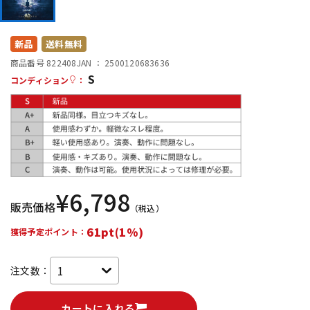
DTM オンライン納品
レコーディング機器
新品
送料無料
配信/ライブ機器
楽器アクセサリ
商品番号 822408
JAN ：
2500120683636
S
コンディション
：
中古
ヴィンテージ
¥
6,798
販売価格
（税込）
61pt(1%)
獲得予定ポイント：
注文数：
カートに入れる