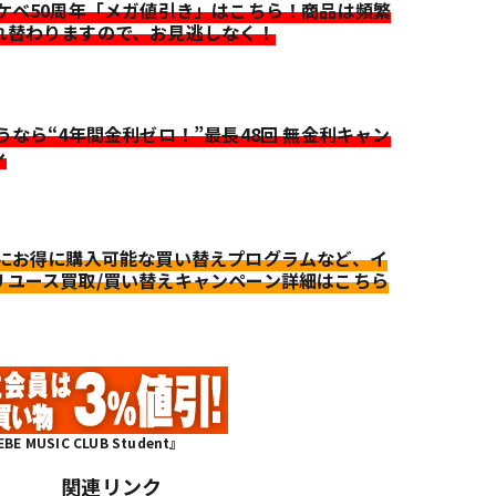
イケベ50周年「メガ値引き」はこちら！商品は頻繁
れ替わりますので、お見逃しなく！
迷うなら“4年間金利ゼロ！”最長48回 無金利キャン
ン
更にお得に購入可能な買い替えプログラムなど、イ
リユース買取/買い替えキャンペーン詳細はこちら
MUSIC CLUB Student』
関連リンク