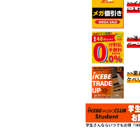
>>
に入
>>
ペー
>>
ケベ
学生さんならいつでもお得『IKEBE 