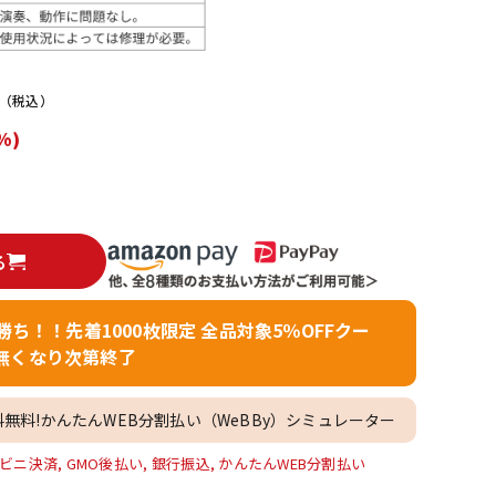
配信/ライブ
楽器アクセサ
機器
リ
（税込）
%)
る
者勝ち！！先着1000枚限定 全品対象5％OFFクー
無くなり次第終了
料無料!かんたんWEB分割払い（WeBBy）シミュレーター
ビニ決済, GMO後払い, 銀行振込, かんたんWEB分割払い