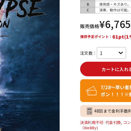
DTM オンラ
レコーディン
イン納品
グ機器
¥
6,765
販売価格
ジ
61pt(1
獲得予定ポイント：
注文数：
カートに入れ
7/28～早い
ポン！！！※
48回まで金利手数
決済利用不可: 代金引換, コン
（WeBBy)