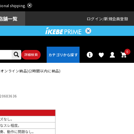
ational shipping.
店舗一覧
ログイン
新規会員登録
0
詳細検索
ICRO(オンライン納品)(2時間以内に納品)
パーカッショ
ドラム
ン
20683636
アンプ
エフェクター