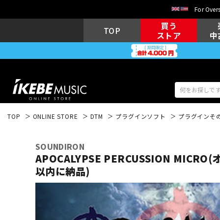
For Overs
買う
TOP
ストア
中
TOP
ONLINE STORE
DTM
プラグインソフト
プラグインそ
アコギ/エレ
エレキギター
アコ
SOUNDIRON
APOCALYPSE PERCUSSION MICR
以内に納品)
キーボード
電子ピアノ