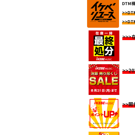
DTM
>>DT
>>DT
>>
>>2
>>