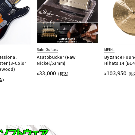
Suhr Guitars
MEINL
essional
Asatobucker (Raw
Byzance Foun
ster (3-Color
Nickel/53mm)
Hihats 14 [B1
ewood)
33,000
103,950
¥
（税込）
¥
（税
込）