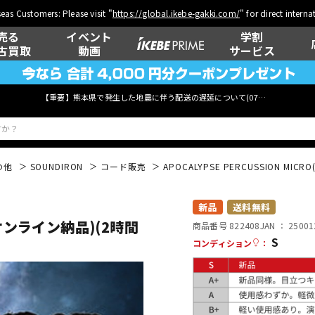
eas Customers: Please visit "
https://global.ikebe-gakki.com/
" for direct intern
売る
イベント
学割
古買取
動画
サービス
【重要】熊本県で発生した地震に伴う配送の遅延について(
07月29日
更新)
の他
SOUNDIRON
コード販売
APOCALYPSE PERCUSSION M
ベース
ウクレレ
新品
送料無料
O(オンライン納品)(2時間
商品番号 822408
JAN ：
25001
S
コンディション
：
管楽器
その他楽器