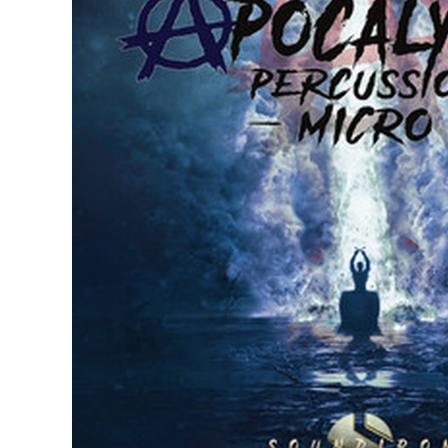
DJ機器
DTM
中古
ヴィンテー