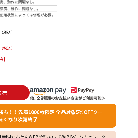
配信/ライブ
楽器アクセサ
機器
リ
（税込）
（税込）
%)
る
者勝ち！！先着1000枚限定 全品対象5％OFFクー
無くなり次第終了
料無料!かんたんWEB分割払い（WeBBy）シミュレーター