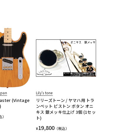
apan
Lily's tone
caster (Vintage
リリーズトーン / ヤマハ用 トラ
)
ンペット ピストン ボタン オニ
キス 銀メッキ仕上げ 3個 (1セッ
込）
ト)
19,800
¥
（税込）