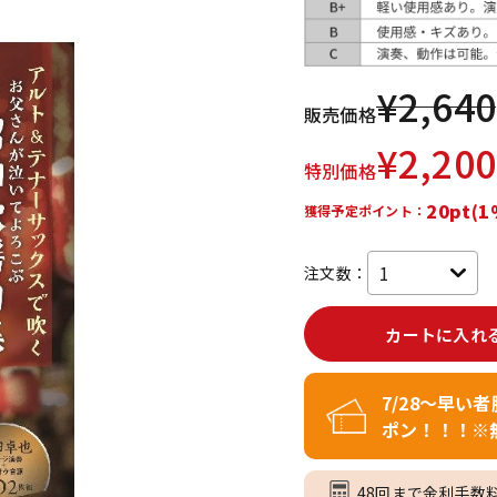
DTM オンラ
レコーディン
イン納品
グ機器
¥
2,640
販売価格
ジ
¥
2,200
特別価格
20pt(1
獲得予定ポイント：
注文数：
カートに入れ
7/28～早い
ポン！！！※
48回まで金利手数