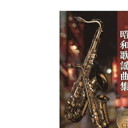
DJ機器
DTM
中古
ヴィンテー