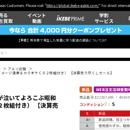
eas Customers: Please visit "
https://global.ikebe-gakki.com/
" for direct intern
売る
イベント
学割
古買取
動画
サービス
【重要】熊本県で発生した地震に伴う配送の遅延について(
07月29日
更新)
器
アルソ出版
メージ演奏＆カラオケＣＤ２枚組付き） 【決算売り尽くしセール】
ベース
ウクレレ
新品
WEB注文店頭受取
が泣いてよろこぶ昭和
商品番号 822367
JAN ：
45603
S
２枚組付き） 【決算売
コンディション
：
管楽器
その他楽器