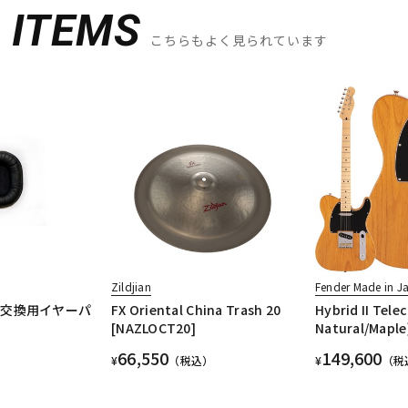
D
ITEMS
こちらもよく見られています
Zildjian
Fender Made in J
ST 交換用イヤーパ
FX Oriental China Trash 20
Hybrid II Tele
[NAZLOCT20]
Natural/Maple
66,550
149,600
¥
（税込）
¥
（税