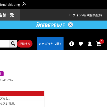
ational shipping.
店舗一覧
ログイン
新規会員登録
0
詳細検索
パーカッショ
ドラム
ン
可
95465267
アンプ
エフェクター