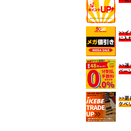
>>
に入
>>
ペー
>>
ケベ