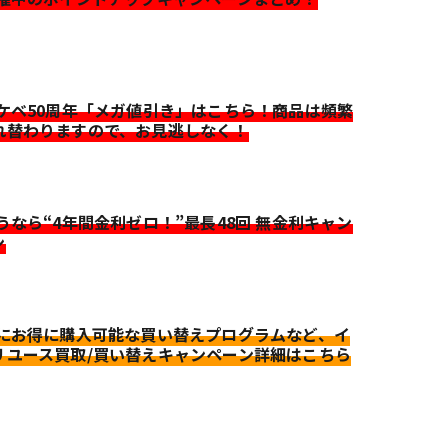
イケベ50周年「メガ値引き」はこちら！商品は頻繁
れ替わりますので、お見逃しなく！
迷うなら“4年間金利ゼロ！”最長48回 無金利キャン
ン
更にお得に購入可能な買い替えプログラムなど、イ
リユース買取/買い替えキャンペーン詳細はこちら