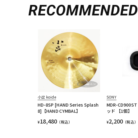
RECOMMENDE
小出 koide
SONY
HD-8SP [HAND Series Splash
MDR-CD900
8]【HAND CYMBAL】
ッド 【1個】
18,480
2,200
¥
（税込）
¥
（税込）