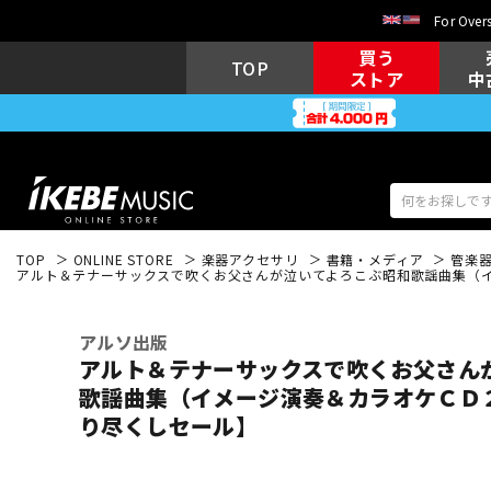
For Overs
買う
TOP
ストア
中
TOP
ONLINE STORE
楽器アクセサリ
書籍・メディア
管楽
アルト＆テナーサックスで吹くお父さんが泣いてよろこぶ昭和歌謡曲集（イ
アコギ/エレ
エレキギター
アコ
アルソ出版
アルト＆テナーサックスで吹くお父さん
歌謡曲集（イメージ演奏＆カラオケＣＤ
キーボード
電子ピアノ
り尽くしセール】