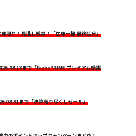
>在庫限り！見逃し厳禁！「在庫一掃 最終処分」
2026.08.13まで「IkebePRIME プレミアム感謝
026.08.31まで「決算売り尽くしセール」
開催中のポイントアップキャンペーンまとめ！