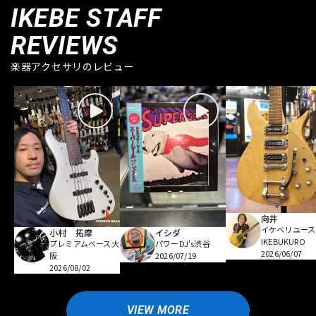
IKEBE STAFF
REVIEWS
楽器アクセサリのレビュー
向井
イケベリユース
小村 拓摩
イシダ
IKEBUKURO
プレミアムベース大
パワーDJ's渋谷
2026/06/07
阪
2026/07/19
2026/08/02
VIEW MORE