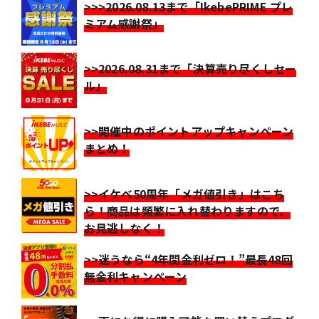
>>>2026.08.13まで「IkebePRIME プレ
ミアム感謝祭」
>>2026.08.31まで「決算売り尽くしセー
ル」
>>開催中のポイントアップキャンペーン
まとめ！
>>イケベ50周年「メガ値引き」はこち
ら！商品は頻繁に入れ替わりますので、
お見逃しなく！
>>迷うなら“4年間金利ゼロ！”最長48回
無金利キャンペーン