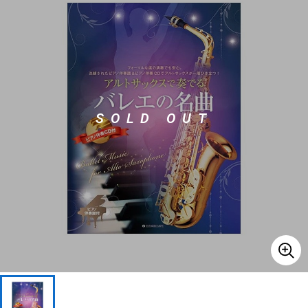
ベース
ウクレレ
ドラム
パーカッション
SOLD OUT
キーボード
電子ピアノ
管楽器
その他楽器
アンプ
エフェクター
DJ機器
DTM