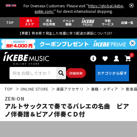
For Overseas Customers: Please visit "
https://global.ikebe-
gakki.com/
" for direct international shipping.
買う
売る
イベント
学割
TOP
店舗一覧
ストア
中古買取
動画
サービス
【重要】熊本県で発生した地震に伴う配送の遅延について(
07月29日
更新)
0
詳細検索
TOP
ONLINE STORE
楽器アクセサリ
書籍・メディア
管楽
ZEN-ON
アルトサックスで奏でるバレエの名曲 ピア
ノ伴奏譜＆ピアノ伴奏ＣＤ付
エレキギター
アコギ/エレアコ