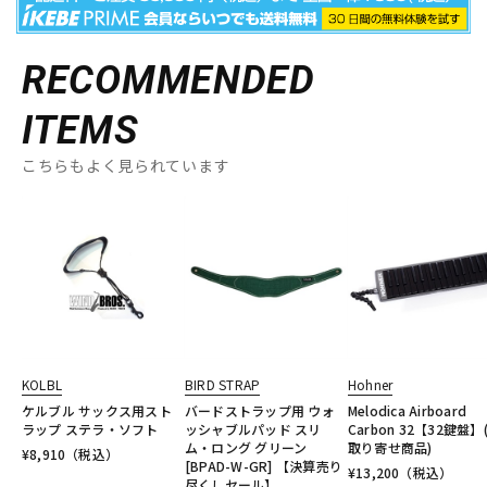
RECOMMENDED
ITEMS
こちらもよく見られています
KOLBL
BIRD STRAP
Hohner
ケルブル サックス用スト
バードストラップ用 ウォ
Melodica Airboard
ラップ ステラ・ソフト
ッシャブルパッド スリ
Carbon 32【32鍵盤】
ム・ロング グリーン
取り寄せ商品)
¥
8,910
（税込）
[BPAD-W-GR] 【決算売り
¥
13,200
（税込）
尽くしセール】