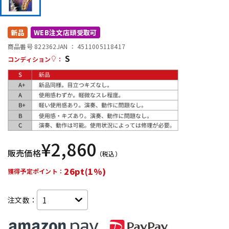
DTM オンライン納品
レコーディング機器
新品
WEB注文店頭受取可
配信/ライブ機器
楽器アクセサリ
商品番号 822362
JAN ：
4511005118417
S
コンディション
：
中古
ヴィンテージ
¥
2,860
販売価格
（税込）
26pt(1%)
獲得予定ポイント：
注文数：