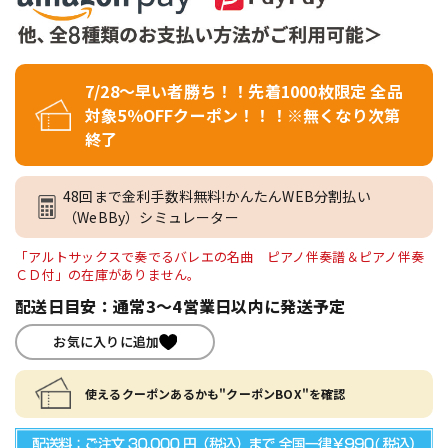
7/28～早い者勝ち！！先着1000枚限定 全品
対象5％OFFクーポン！！！※無くなり次第
終了
48回まで金利手数料無料!かんたんWEB分割払い
（WeBBy）シミュレーター
「アルトサックスで奏でるバレエの名曲 ピアノ伴奏譜＆ピアノ伴奏
ＣＤ付」の在庫がありません。
配送日目安：通常3～4営業日以内に発送予定
お気に入りに追加
使えるクーポンあるかも"クーポンBOX"を確認