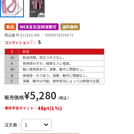
DTM オンライン納品
レコーディング機器
配信/ライブ機器
楽器アクセサリ
新品
WEB注文店頭受取可
送料無料
商品番号 821810
JAN ：
0885978516872
S
コンディション
：
中古
ヴィンテージ
¥
5,280
販売価格
（税込）
48pt(1%)
獲得予定ポイント：
注文数：