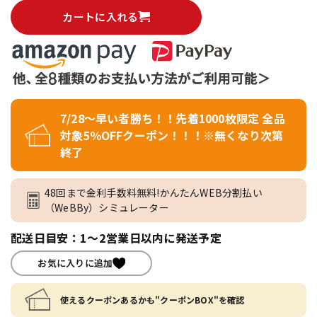
カートに入れる
7/28～早い者勝ち！！先着1000枚限定 全品
対象5％OFFクーポン！！！※無くなり次第
終了
48回まで金利手数料無料!かんたんWEB分割払い
（WeBBy）シミュレーター
配送日目安：1～2営業日以内に発送予定
お気に入りに追加
使えるクーポンあるかも"クーポンBOX"を確認