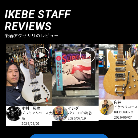
IKEBE STAFF
REVIEWS
楽器アクセサリのレビュー
向井
イケベリユース
小村 拓摩
イシダ
IKEBUKURO
プレミアムベース大
パワーDJ's渋谷
2026/06/07
阪
2026/07/19
2026/08/02