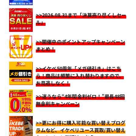
>>2026.08.31まで「決算売り尽くしセー
ル」
>>開催中のポイントアップキャンペーン
まとめ！
>>イケベ50周年「メガ値引き」はこち
ら！商品は頻繁に入れ替わりますので、
お見逃しなく！
>>迷うなら“4年間金利ゼロ！”最長48回
無金利キャンペーン
>>更にお得に購入可能な買い替えプログ
ラムなど、イケベリユース買取/買い替え