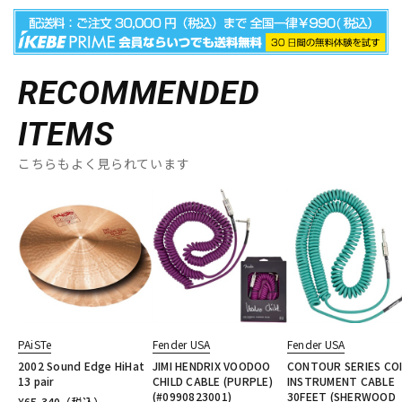
RECOMMENDED
ITEMS
こちらもよく見られています
PAiSTe
Fender USA
Fender USA
2002 Sound Edge HiHat
JIMI HENDRIX VOODOO
CONTOUR SERIES COI
13 pair
CHILD CABLE (PURPLE)
INSTRUMENT CABLE
(#0990823001)
30FEET (SHERWOOD
¥
65,340
（税込）