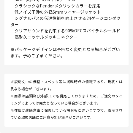
クラシックなFenderメタリックカラーを採用
低ノイズ干渉の外径6mmワイヤージャケット
シグナルパスの伝達性能を向上させる24ゲージコンダク
ター
クリアサウンドを約束する90%OFCスパイラルシールド
高耐久ニッケルメッキコネクター
※パッケージデザインは予告なく変更となる場合がござい
ます。予めご了承ください。
※説明文中の価格・スペック等は掲載時点の情報であり、現状とは
異なる場合がございます。
※商品は店頭及び外部ECでも併売しておりますため、ご注文のタイ
ミングによっては完売となっている場合がございます。
※在庫は遠隔倉庫に保管している場合もございますので、表示され
ている取扱店舗にご用意が無い場合がございます。