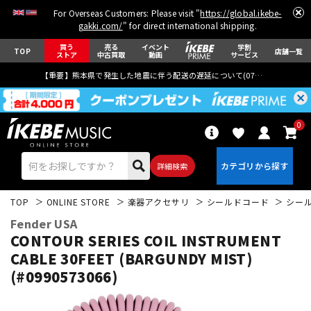
For Overseas Customers: Please visit "
https://global.ikebe-
gakki.com/
" for direct international shipping.
買う
売る
イベント
学割
TOP
店舗一覧
ストア
中古買取
動画
サービス
【重要】熊本県で発生した地震に伴う配送の遅延について(
07月29日
更新)
0
詳細検索
TOP
ONLINE STORE
楽器アクセサリ
シールドコード
シー
Fender USA
CONTOUR SERIES COIL INSTRUMENT
CABLE 30FEET (BARGUNDY MIST)
(#0990573066)
エレキギター
アコギ/エレアコ