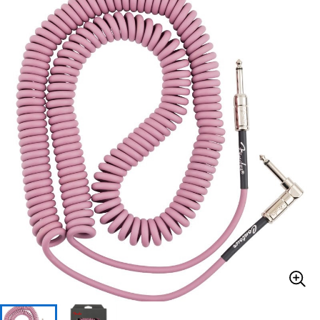
ベース
ウクレレ
ドラム
パーカッション
キーボード
電子ピアノ
管楽器
その他楽器
アンプ
エフェクター
DJ機器
DTM