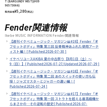
T (BARGUNDY MIST)(#09
90573066)
¥5,280
販売価格
(税込)
Fender関連情報
Ikebe MUSIC INFORMATION Fender関連情報
【週刊イケベミュージック・マガジン📖#19】Fender「オ
フセットボディ」特集 第三回 反骨精神あふれた使用アーテ
ィスト編！[
Published:2026-07-30
]
イケベリユースAKIBA 夏の中古祭り【8月1日（土）～
9（日）】[
Published:2026-07-27/
Updated:2026-07-29
]
【週刊イケベミュージック・マガジン📖#18】Fender「オ
フセットボディ」特集 第二回 あのスイッチの使い方も伝
授！ジャズマスターとジャガーの違い編！[
Published:2026-07-24
]
【週刊イケベミュージック・マガジン📖#17】Fender「オ
フセットボディ」特集 第一回 ストラトを超える最高級機か
らまさかの…その逆転の歴史[
Published:2026-07-