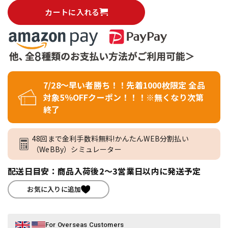
カートに入れる
7/28～早い者勝ち！！先着1000枚限定 全品
対象5％OFFクーポン！！！※無くなり次第
終了
48回まで金利手数料無料!かんたんWEB分割払い
（WeBBy）シミュレーター
配送日目安：商品入荷後2～3営業日以内に発送予定
お気に入りに追加
For Overseas Customers