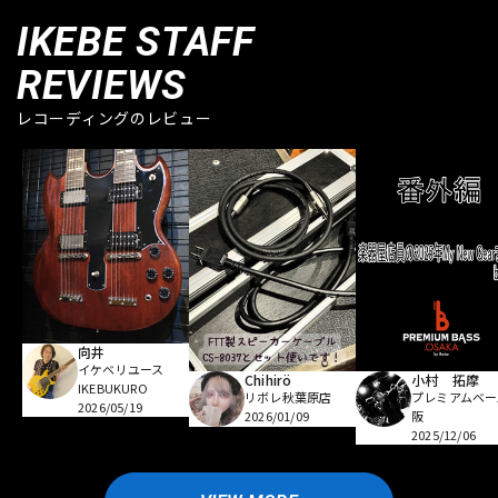
IKEBE STAFF
REVIEWS
レコーディングのレビュー
向井
イケベリユース
Chihirö
小村 拓摩
IKEBUKURO
リボレ秋葉原店
プレミアムベー
2026/05/19
2026/01/09
阪
2025/12/06