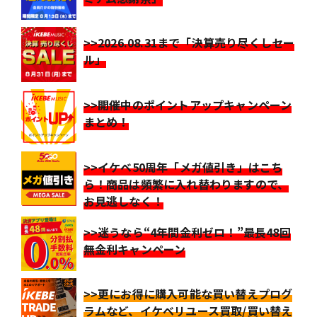
>>2026.08.31まで「決算売り尽くしセー
ル」
>>開催中のポイントアップキャンペーン
まとめ！
>>イケベ50周年「メガ値引き」はこち
ら！商品は頻繁に入れ替わりますので、
お見逃しなく！
>>迷うなら“4年間金利ゼロ！”最長48回
無金利キャンペーン
>>更にお得に購入可能な買い替えプログ
ラムなど、イケベリユース買取/買い替え