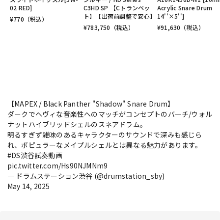
02 RED]
C3HD SP 【Cトランペッ
Acrylic Snare Drum
ト】【出荷前調整で安心】
14''×5'']
¥
770
（税込）
¥
783,750
（税込）
¥
91,630
（税込）
【MAPEX / Black Panther "Shadow" Snare Drum】
ダークでヘヴィな音楽性へのマッチがコンセプトのバーチ/ウォル
ナットハイブリッドシェルのスネアドラム。
明るすぎず雑味のあるキャラクターのサウンドで深みも感じら
れ、ポピュラーなメイプルシェルとは異なる魅力があります。
#DS渋谷試奏動画
pic.twitter.com/Hs90NJMNm9
— ドラムステーション渋谷 (@drumstation_sby)
May 14, 2025