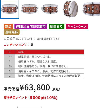
DTM オンライン納品
レコーディング機器
配信/ライブ機器
楽器アクセサリ
新品
WEB注文店頭受取可
動画あり
キャンペーン
送料無料
中古
ヴィンテージ
商品番号 820879
JAN ：
0841089127352
S
コンディション
：
¥
63,800
販売価格
（税込）
5800pt(10%)
獲得予定ポイント：