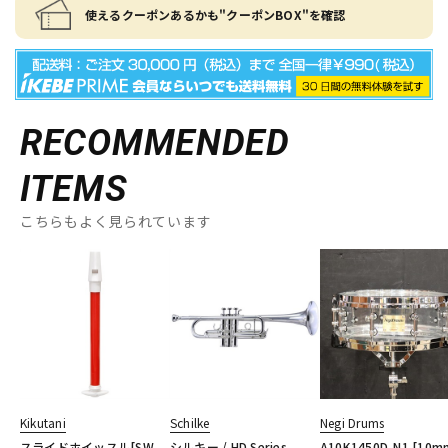
使えるクーポンあるかも"クーポンBOX"を確認
RECOMMENDED
ITEMS
こちらもよく見られています
Kikutani
Schilke
Negi Drums
スライドホイッスル[SW-
シルキー / HD Series
A10K1450D-N1 [10m