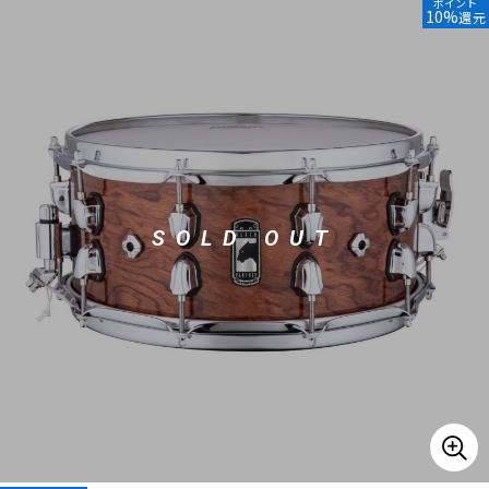
ポイント
10%
還元
ベース
ウクレレ
ドラム
パーカッション
キーボード
電子ピアノ
SOLD OUT
管楽器
その他楽器
アンプ
エフェクター
DJ機器
DTM