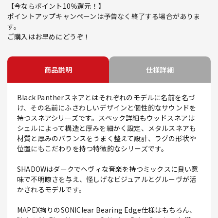
【今ならポイント10％還元！】
ポイントアップキャンペーンは予告なく終了する場合がありま
す。
ご購入はお早めにどうぞ！
商品説明
仕様詳細
Black Pantherスネアとはそれぞれのモデルに名前を名づ
け、その名前にふさわしいデザインと個性的なサウンドを
持つスネアシリーズです。スペック詳細もウッドスネアは
シェルによって構造と厚みを細かく設定、メタルスネアも
材質と厚みのバランスをうまく整えて設計、ラグの形状や
位置にもこだわりを持つ特徴的なシリーズです。
SHADOWはダークでヘヴィな音楽を持つミックスに良い意
味で不明瞭さを与え、怪しげなビジュアルとグルーヴが活
かされるモデルです。
MAPEX拘りのSONIClear Bearing Edge仕様はもちろん、