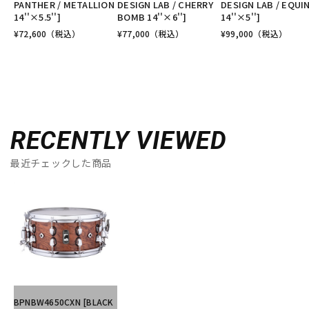
PANTHER / METALLION
DESIGN LAB / CHERRY
DESIGN LAB / EQUI
14''×5.5'']
BOMB 14''×6'']
14''×5'']
¥
72,600
（税込）
¥
77,000
（税込）
¥
99,000
（税込）
RECENTLY VIEWED
最近チェックした商品
BPNBW4650CXN [BLACK