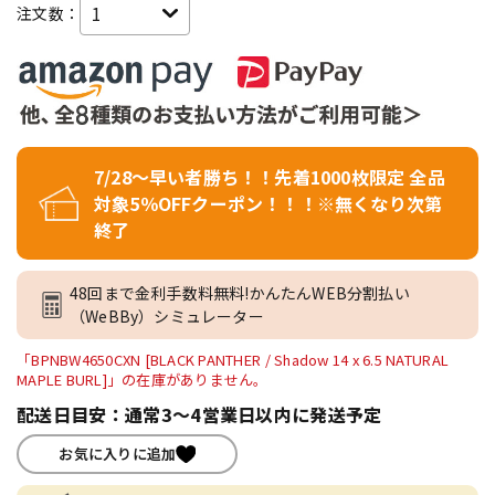
注文数：
7/28～早い者勝ち！！先着1000枚限定 全品
対象5％OFFクーポン！！！※無くなり次第
終了
48回まで金利手数料無料!かんたんWEB分割払い
（WeBBy）シミュレーター
「BPNBW4650CXN [BLACK PANTHER / Shadow 14 x 6.5 NATURAL
MAPLE BURL]」の在庫がありません。
配送日目安：通常3～4営業日以内に発送予定
お気に入りに追加