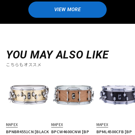
VIEW MORE
YOU MAY ALSO LIKE
こちらもオススメ
MAPEX
MAPEX
MAPEX
BPNBR4551CN [BLACK
BPCW4600CNW [BP
BPML4500CFB [BP