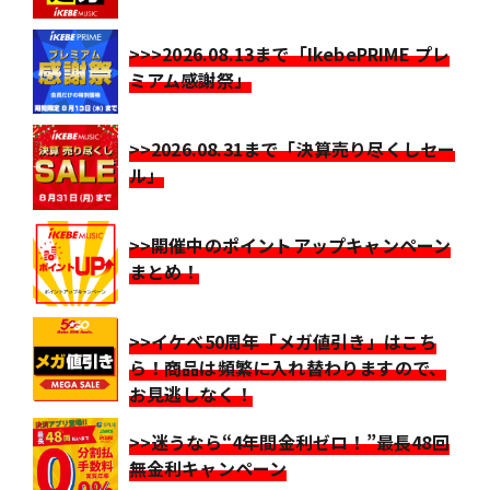
>>>2026.08.13まで「IkebePRIME プレ
ミアム感謝祭」
>>2026.08.31まで「決算売り尽くしセー
ル」
>>開催中のポイントアップキャンペーン
まとめ！
>>イケベ50周年「メガ値引き」はこち
ら！商品は頻繁に入れ替わりますので、
お見逃しなく！
>>迷うなら“4年間金利ゼロ！”最長48回
無金利キャンペーン