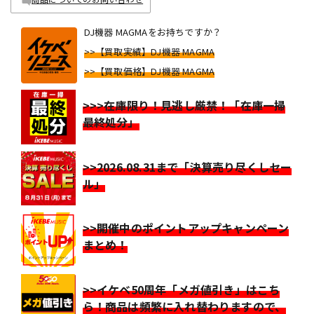
DJ機器 MAGMAをお持ちですか？
>>【買取実績】DJ機器 MAGMA
>>【買取価格】DJ機器 MAGMA
>>>在庫限り！見逃し厳禁！「在庫一掃
最終処分」
>>2026.08.31まで「決算売り尽くしセー
ル」
>>開催中のポイントアップキャンペーン
まとめ！
>>イケベ50周年「メガ値引き」はこち
ら！商品は頻繁に入れ替わりますので、