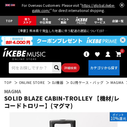
For Overseas Customers: Please visit "
https://global.ikebe-
gakki.com/
" for direct international shipping.
買う
売る
イベント
学割
TOP
店舗一覧
ストア
中古買取
動画
サービス
【重要】熊本県で発生した地震に伴う配送の遅延について(
07月29日
更新)
0
詳細検索
TOP
ONLINE STORE
DJ機器
DJ用ケース・バッグ
MAGMA
MAGMA
SOLID BLAZE CABIN-TROLLEY 【機材/レ
コードトロリー】(マグマ)
エレキギター
アコギ/エレアコ
ポイント
10%
還元