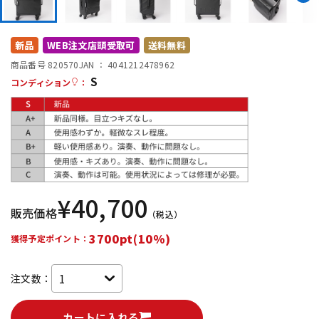
DTM オンライン納品
レコーディング機器
新品
WEB注文店頭受取可
送料無料
配信/ライブ機器
楽器アクセサリ
商品番号 820570
JAN ：
4041212478962
S
コンディション
：
中古
ヴィンテージ
¥
40,700
販売価格
（税込）
3700pt(10%)
獲得予定ポイント：
注文数：
カートに入れる