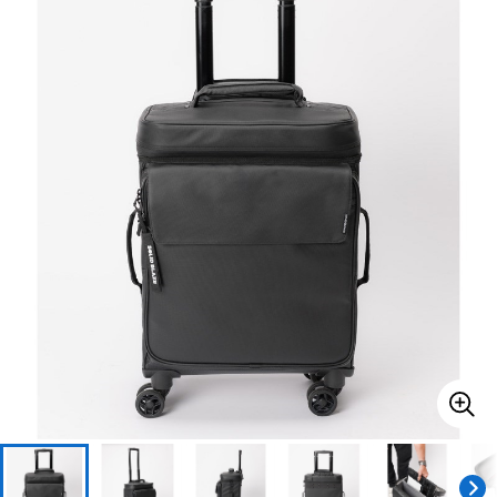
ベース
ウクレレ
ドラム
パーカッション
キーボード
電子ピアノ
管楽器
その他楽器
アンプ
エフェクター
DJ機器
DTM