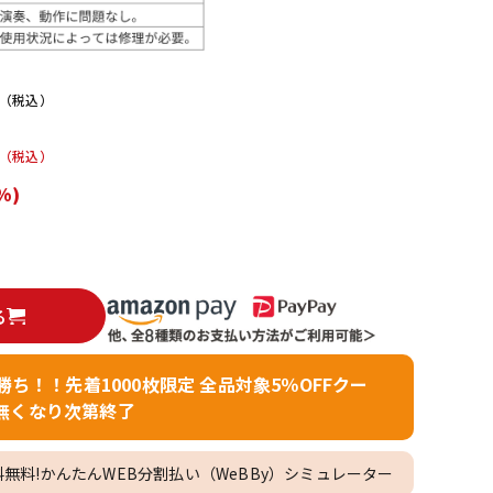
配信/ライブ
楽器アクセサ
機器
リ
（税込）
（税込）
%)
る
者勝ち！！先着1000枚限定 全品対象5％OFFクー
無くなり次第終了
料無料!かんたんWEB分割払い（WeBBy）シミュレーター