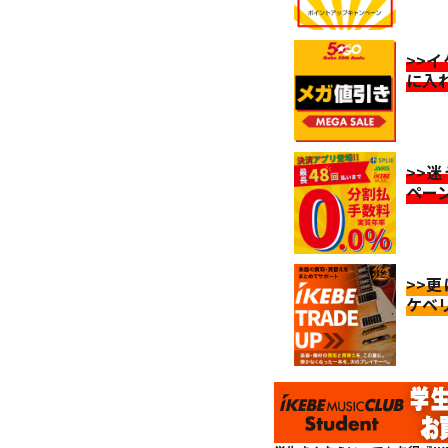
>>
に入
>>
ペー
>>
ケベ