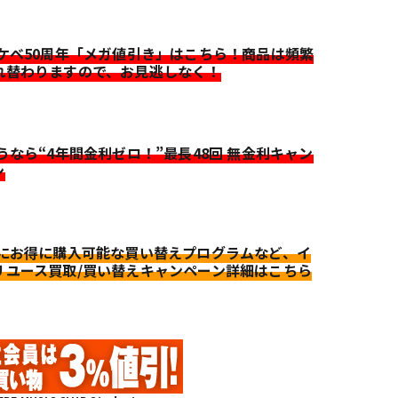
イケベ50周年「メガ値引き」はこちら！商品は頻繁
れ替わりますので、お見逃しなく！
迷うなら“4年間金利ゼロ！”最長48回 無金利キャン
ン
更にお得に購入可能な買い替えプログラムなど、イ
リユース買取/買い替えキャンペーン詳細はこちら