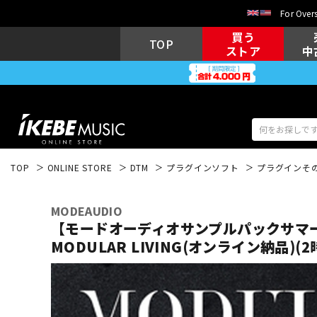
For Overs
買う
TOP
ストア
中
TOP
ONLINE STORE
DTM
プラグインソフト
プラグインそ
アコギ/エレ
エレキギター
アコ
MODEAUDIO
【モードオーディオサンプルパックサマ
MODULAR LIVING(オンライン納品)
キーボード
電子ピアノ