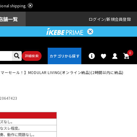
ational shipping.
店舗一覧
ログイン
新規会員登録
0
詳細検索
セール！】MODULAR LIVING(オンライン納品)(2時間以内に納品)
パーカッショ
ドラム
ン
20647423
アンプ
エフェクター