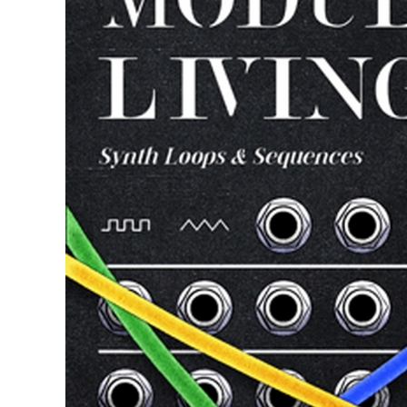
DJ機器
DTM
中古
ヴィンテー