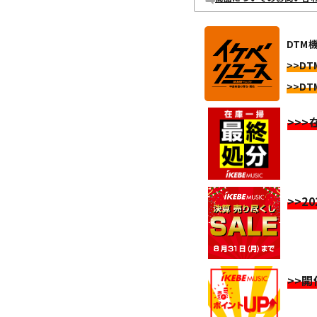
DTM
>>DT
>>DT
>>
>>2
>>