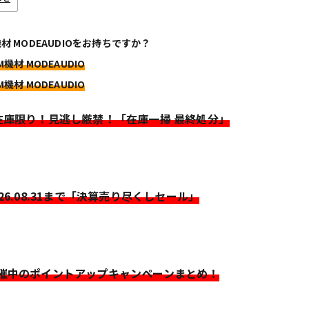
機材 MODEAUDIOをお持ちですか？
M機材 MODEAUDIO
M機材 MODEAUDIO
>在庫限り！見逃し厳禁！「在庫一掃 最終処分」
026.08.31まで「決算売り尽くしセール」
開催中のポイントアップキャンペーンまとめ！