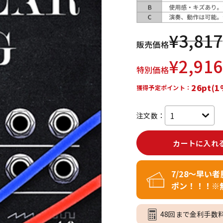
DTM オンラ
レコーディン
イン納品
グ機器
¥
3,817
販売価格
ジ
¥
2,916
特別価格
26pt(1
獲得予定ポイント：
注文数：
カートに入れ
7/28～早い
ポン！！！※
48回まで金利手数