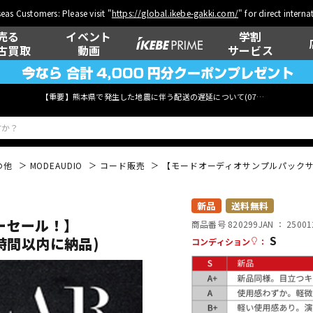
eas Customers: Please visit "
https://global.ikebe-gakki.com/
" for direct intern
売る
イベント
学割
古買取
動画
サービス
【重要】熊本県で発生した地震に伴う配送の遅延について(
07月29日
更新)
の他
MODEAUDIO
コード販売
【モードオーディオサンプルパックサマー
ベース
ウクレレ
新品
送料無料
ーセール！】
商品番号 820299
JAN ：
25001
S
(2時間以内に納品)
コンディション
：
管楽器
その他楽器