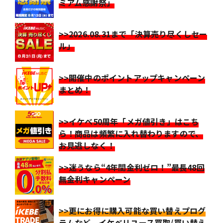
ミアム感謝祭」
>>2026.08.31まで「決算売り尽くしセー
ル」
>>開催中のポイントアップキャンペーン
まとめ！
>>イケベ50周年「メガ値引き」はこち
ら！商品は頻繁に入れ替わりますので、
お見逃しなく！
>>迷うなら“4年間金利ゼロ！”最長48回
無金利キャンペーン
>>更にお得に購入可能な買い替えプログ
ラムなど、イケベリユース買取/買い替え