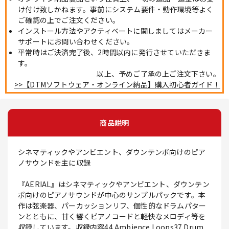
け付け致しかねます。事前にシステム要件・動作環境等よく
ご確認の上でご注文ください。
インストール方法やアクティベートに関しましてはメーカー
サポートにお問い合わせください。
平常時はご決済完了後、2時間以内に発行させていただきま
す。
以上、予めご了承の上ご注文下さい。
>>【DTMソフトウェア・オンライン納品】購入初心者ガイド！
商品説明
シネマティックやアンビエント、ダウンテンポ向けのピア
ノサウンドを主に収録
『AERIAL』はシネマティックやアンビエント、ダウンテン
ポ向けのピアノサウンドが中心のサンプルパックです。本
作は弦楽器、パーカッションリフ、個性的なドラムパター
ンとともに、甘く響くピアノコードと軽快なメロディ等を
収録しています。収録内容44 Ambience Loops37 Drum