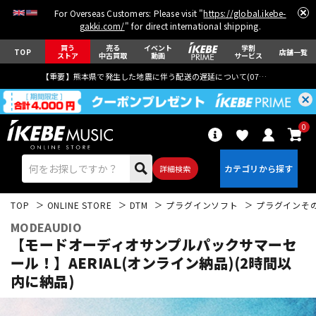
For Overseas Customers: Please visit "
https://global.ikebe-
gakki.com/
" for direct international shipping.
買う
売る
イベント
学割
TOP
店舗一覧
ストア
中古買取
動画
サービス
【重要】熊本県で発生した地震に伴う配送の遅延について(
07月29日
更新)
0
詳細検索
TOP
ONLINE STORE
DTM
プラグインソフト
プラグインそ
MODEAUDIO
【モードオーディオサンプルパックサマーセ
ール！】AERIAL(オンライン納品)(2時間以
内に納品)
エレキギター
アコギ/エレアコ