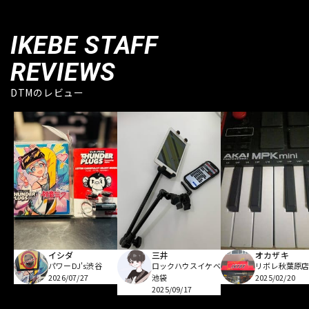
IKEBE STAFF
REVIEWS
DTMのレビュー
イシダ
三井
オカザキ
パワーDJ's渋谷
ロックハウスイケベ
リボレ秋葉原
2026/07/27
池袋
2025/02/20
2025/09/17