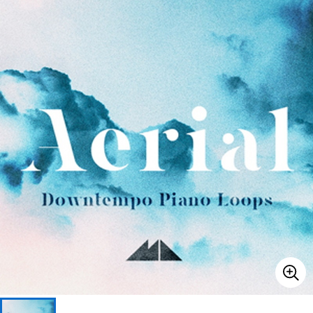
ベース
ウクレレ
ドラム
パーカッション
キーボード
電子ピアノ
管楽器
その他楽器
アンプ
エフェクター
DJ機器
DTM