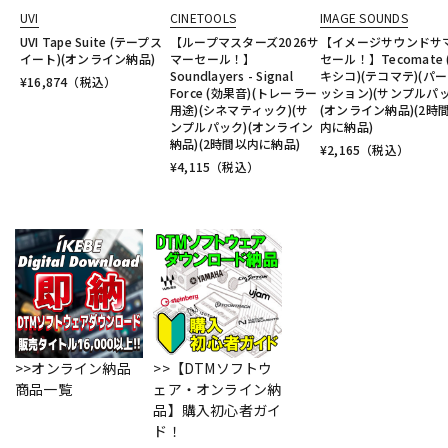
UVI
CINETOOLS
IMAGE SOUNDS
UVI Tape Suite (テープス
【ループマスターズ2026サ
【イメージサウンドサ
イート)(オンライン納品)
マーセール！】
セール！】Tecomate 
Soundlayers - Signal
キシコ)(テコマテ)(パ
¥
16,874
（税込）
Force (効果音)(トレーラー
ッション)(サンプルパッ
用途)(シネマティック)(サ
(オンライン納品)(2時
ンプルパック)(オンライン
内に納品)
納品)(2時間以内に納品)
¥
2,165
（税込）
¥
4,115
（税込）
>>オンライン納品
>>【DTMソフトウ
商品一覧
ェア・オンライン納
品】購入初心者ガイ
ド！