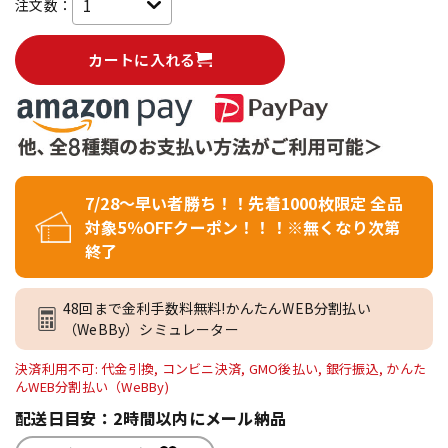
注文数：
カートに入れる
7/28～早い者勝ち！！先着1000枚限定 全品
対象5％OFFクーポン！！！※無くなり次第
終了
48回まで金利手数料無料!かんたんWEB分割払い
（WeBBy）シミュレーター
決済利用不可: 代金引換, コンビニ決済, GMO後払い, 銀行振込, かんた
んWEB分割払い（WeBBy)
配送日目安：2時間以内にメール納品