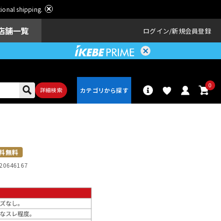
ational shipping.
店舗一覧
ログイン
新規会員登録
0
詳細検索
パーカッショ
ドラム
ン
料無料
20646167
アンプ
エフェクター