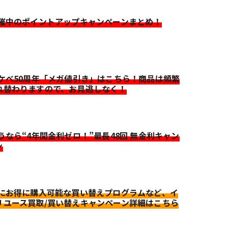
開催中のポイントアップキャンペーンまとめ！
イケベ50周年「メガ値引き」はこちら！商品は頻繁
れ替わりますので、お見逃しなく！
迷うなら“4年間金利ゼロ！”最長48回 無金利キャン
ン
更にお得に購入可能な買い替えプログラムなど、イ
リユース買取/買い替えキャンペーン詳細はこちら