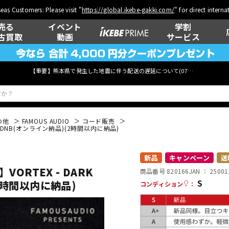
eas Customers: Please visit "
https://global.ikebe-gakki.com/
" for direct intern
売る
イベント
学割
古買取
動画
サービス
【重要】熊本県で発生した地震に伴う配送の遅延について(
07月29日
更新)
の他
FAMOUS AUDIO
コード販売
O DNB(オンライン納品)(2時間以内に納品)
ベース
ウクレレ
新品
キャンペーン
送
ORTEX - DARK
商品番号 820166
JAN ：
25001
S
(2時間以内に納品)
コンディション
：
管楽器
その他楽器