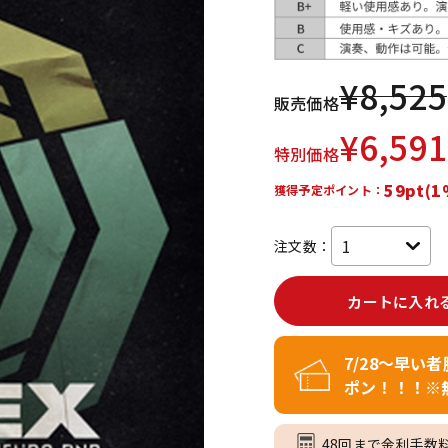
DTM オンラ
レコーディン
イン納品
グ機器
¥
8,525
販売価格
ジ
¥
6,591
特別価格
59pt(1
獲得予定ポイント：
注文数：
カートに入れ
7/28～早い
ポン！！！※
48回まで金利手数