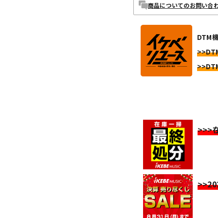
商品についてのお問い合
DTM
>>DT
>>DT
>>
>>2