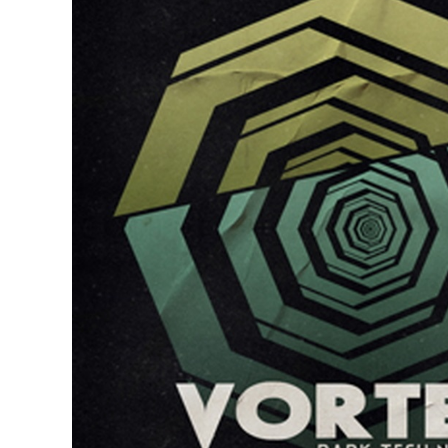
DJ機器
DTM
中古
ヴィンテー