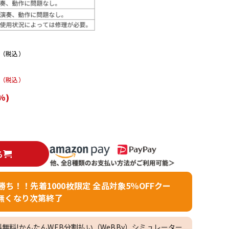
配信/ライブ
楽器アクセサ
機器
リ
（税込）
（税込）
%)
る
者勝ち！！先着1000枚限定 全品対象5％OFFクー
無くなり次第終了
料無料!かんたんWEB分割払い（WeBBy）シミュレーター