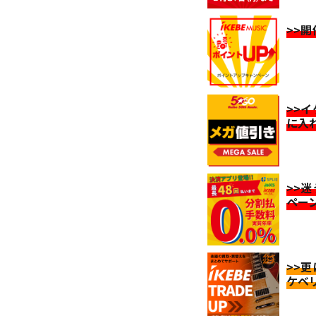
>>
>>
に入
>>
ペー
>>
ケベ