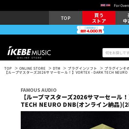
For Overs
買う
TOP
ストア
中
TOP
ONLINE STORE
DTM
プラグインソフト
プラグインそ
【ループマスターズ2026サマーセール！】VORTEX - DARK TECH NEUR
アコギ/エレ
エレキギター
アコ
FAMOUS AUDIO
【ループマスターズ2026サマーセール！】V
TECH NEURO DNB(オンライン納品)
キーボード
電子ピアノ