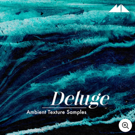
ベース
ウクレレ
ドラム
パーカッション
キーボード
電子ピアノ
管楽器
その他楽器
アンプ
エフェクター
DJ機器
DTM