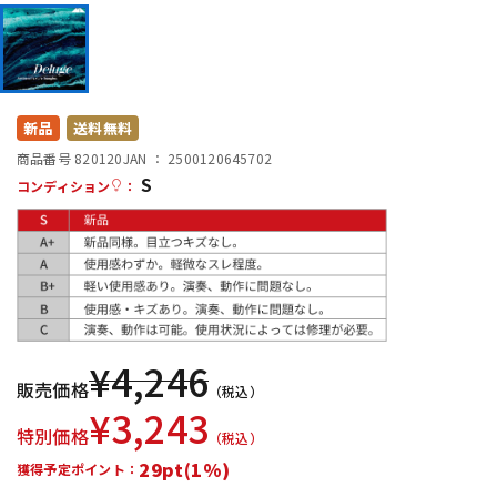
DTM オンライン納品
レコーディング機器
配信/ライブ機器
楽器アクセサリ
新品
送料無料
商品番号 820120
JAN ：
2500120645702
中古
ヴィンテージ
S
コンディション
：
¥
4,246
販売価格
（税込）
¥
3,243
特別価格
（税込）
29pt(1%)
獲得予定ポイント：