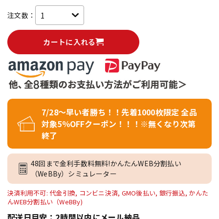
注文数：
カートに入れる
7/28～早い者勝ち！！先着1000枚限定 全品
対象5％OFFクーポン！！！※無くなり次第
終了
48回まで金利手数料無料!かんたんWEB分割払い
（WeBBy）シミュレーター
決済利用不可: 代金引換, コンビニ決済, GMO後払い, 銀行振込, かんた
んWEB分割払い（WeBBy)
配送日目安：2時間以内にメール納品