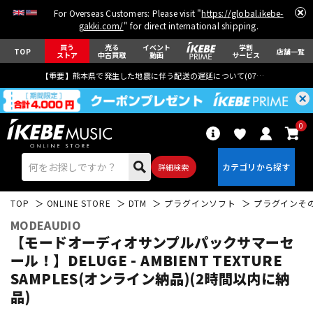
For Overseas Customers: Please visit "
https://global.ikebe-
gakki.com/
" for direct international shipping.
買う
売る
イベント
学割
TOP
店舗一覧
ストア
中古買取
動画
サービス
【重要】熊本県で発生した地震に伴う配送の遅延について(
07月29日
更新)
0
詳細検索
TOP
ONLINE STORE
DTM
プラグインソフト
プラグインそ
MODEAUDIO
【モードオーディオサンプルパックサマーセ
ール！】DELUGE - AMBIENT TEXTURE
SAMPLES(オンライン納品)(2時間以内に納
エレキギター
アコギ/エレアコ
品)