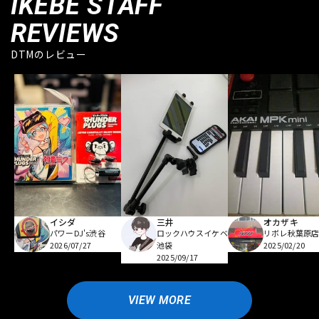
IKEBE STAFF
REVIEWS
DTMのレビュー
イシダ
三井
オカザキ
パワーDJ's渋谷
ロックハウスイケベ
リボレ秋葉原
2026/07/27
池袋
2025/02/20
2025/09/17
VIEW MORE