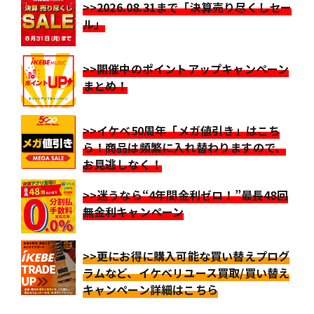
>>2026.08.31まで「決算売り尽くしセー
ル」
>>開催中のポイントアップキャンペーン
まとめ！
>>イケベ50周年「メガ値引き」はこち
ら！商品は頻繁に入れ替わりますので、
お見逃しなく！
>>迷うなら“4年間金利ゼロ！”最長48回
無金利キャンペーン
>>更にお得に購入可能な買い替えプログ
ラムなど、イケベリユース買取/買い替え
キャンペーン詳細はこちら