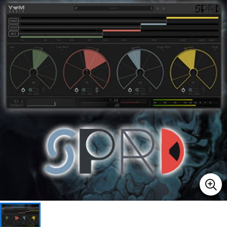
ベース
ウクレレ
ドラム
パーカッション
キーボード
電子ピアノ
管楽器
その他楽器
アンプ
エフェクター
DJ機器
DTM