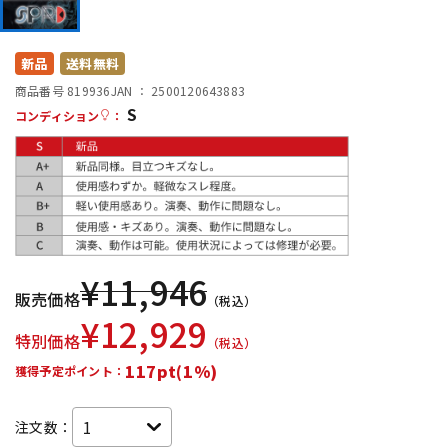
DTM オンライン納品
レコーディング機器
新品
送料無料
配信/ライブ機器
楽器アクセサリ
商品番号 819936
JAN ：
2500120643883
S
コンディション
：
中古
ヴィンテージ
¥
11,946
販売価格
（税込）
¥
12,929
特別価格
（税込）
117pt(1%)
獲得予定ポイント：
注文数：