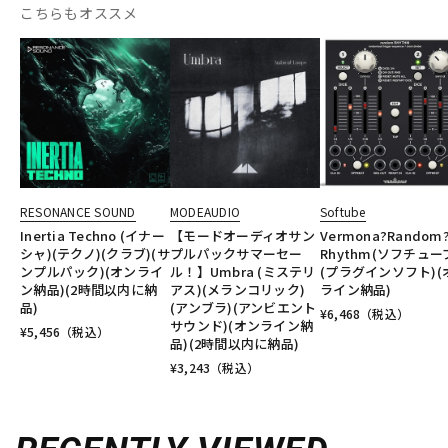
こちらもオススメ
RESONANCE SOUND
MODEAUDIO
Softube
Inertia Techno (イナー
【モードオーディオサン
Vermona?Random
シャ)(テクノ)(クラブ)(サ
プルパックサマーセー
Rhythm(ソフチュー
ンプルパック)(オンライ
ル！】Umbra (ミステリ
(プラグインソフト)(
ン納品)(2時間以内に納
アス)(メランコリック)
ライン納品)
品)
(アンブラ)(アンビエント
¥
6,468
（税込）
サウンド)(オンライン納
¥
5,456
（税込）
品)(2時間以内に納品)
¥
3,243
（税込）