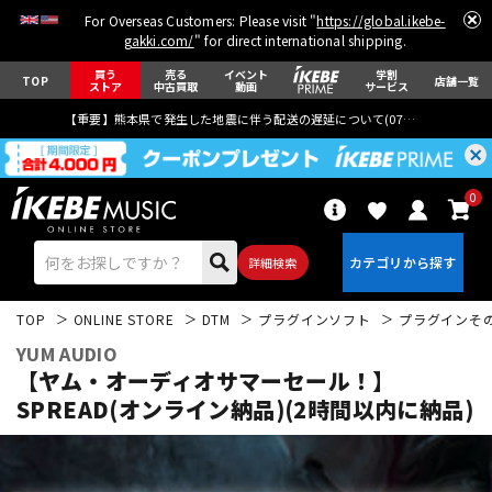
For Overseas Customers: Please visit "
https://global.ikebe-
gakki.com/
" for direct international shipping.
買う
売る
イベント
学割
TOP
店舗一覧
ストア
中古買取
動画
サービス
【重要】熊本県で発生した地震に伴う配送の遅延について(
07月29日
更新)
0
詳細検索
TOP
ONLINE STORE
DTM
プラグインソフト
プラグインそ
YUM AUDIO
【ヤム・オーディオサマーセール！】
SPREAD(オンライン納品)(2時間以内に納品)
エレキギター
アコギ/エレアコ