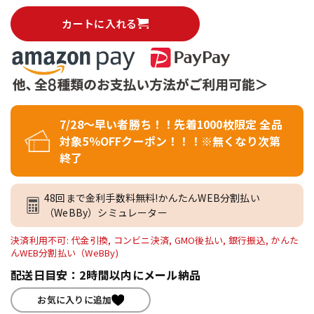
カートに入れる
7/28～早い者勝ち！！先着1000枚限定 全品
対象5％OFFクーポン！！！※無くなり次第
終了
48回まで金利手数料無料!かんたんWEB分割払い
（WeBBy）シミュレーター
決済利用不可: 代金引換, コンビニ決済, GMO後払い, 銀行振込, かんた
んWEB分割払い（WeBBy)
配送日目安：2時間以内にメール納品
お気に入りに追加