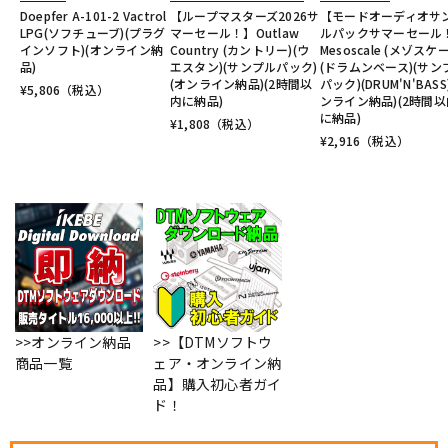
Doepfer A-101-2 Vactrol
【ループマスターズ2026サ
【モードオーディオサ
LPG(ソフチューブ)(プラグ
マーセール！】Outlaw
ルパックサマーセール
インソフト)(オンライン納
Country (カントリー)(ウ
Mesoscale (メゾスケ
品)
エスタン)(サンプルパック)
(ドラムンベース)(サン
(オンライン納品)(2時間以
パック)(DRUM'N'BASS
¥
5,806
（税込）
内に納品)
ンライン納品)(2時間以
に納品)
¥
1,808
（税込）
¥
2,916
（税込）
>>オンライン納品
>>【DTMソフトウ
商品一覧
ェア・オンライン納
品】購入初心者ガイ
ド！