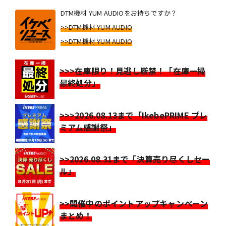
DTM機材 YUM AUDIOをお持ちですか？
>>DTM機材 YUM AUDIO
>>DTM機材 YUM AUDIO
>>>在庫限り！見逃し厳禁！「在庫一掃
最終処分」
>>>2026.08.13まで「IkebePRIME プレ
ミアム感謝祭」
>>2026.08.31まで「決算売り尽くしセー
ル」
>>開催中のポイントアップキャンペーン
まとめ！