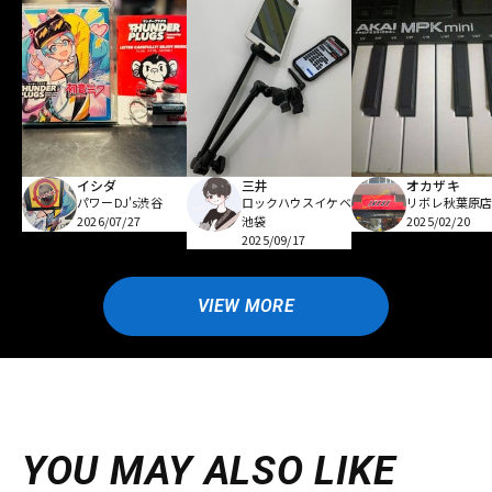
イシダ
三井
オカザキ
パワーDJ's渋谷
ロックハウスイケベ
リボレ秋葉原
2026/07/27
池袋
2025/02/20
2025/09/17
VIEW MORE
YOU MAY ALSO LIKE