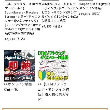
【ループマスターズ2026サ
Wildlife (フィールドレコ
360pan suite 3 (代引
マーセール！】
ーディング)(ドローン)(アン
(オンライン納品)
Soundlayers - Macabre
ビエントサウンド)(サンプ
¥
44,000
（税込）
Strings (ホラー)(サイコス
ルパック)(オンライン納品)
リラー)(シネマティック)
(2時間以内に納品)
(ストリングサウンド)(サン
¥
4,235
（税込）
プルパック)(オンライン納
品)(2時間以内に納品)
¥
4,943
（税込）
>>オンライン納品
>>【DTMソフトウ
商品一覧
ェア・オンライン納
品】購入初心者ガイ
ド！