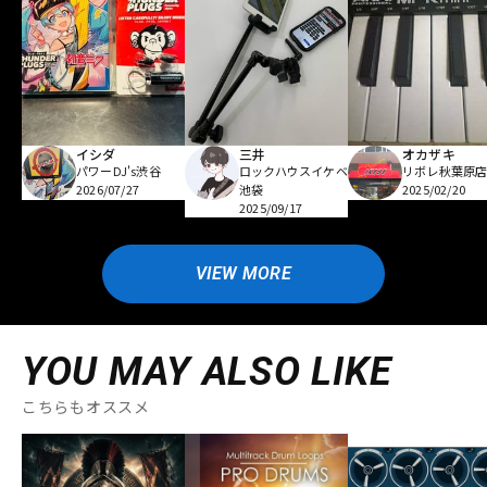
イシダ
三井
オカザキ
パワーDJ's渋谷
ロックハウスイケベ
リボレ秋葉原
2026/07/27
池袋
2025/02/20
2025/09/17
VIEW MORE
YOU MAY ALSO LIKE
こちらもオススメ