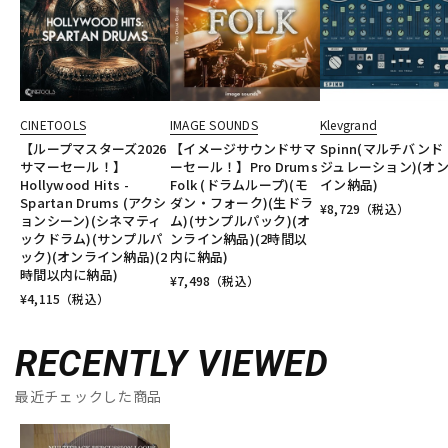
CINETOOLS
IMAGE SOUNDS
Klevgrand
【ループマスターズ2026
【イメージサウンドサマ
Spinn(マルチバン
サマーセール！】
ーセール！】Pro Drums
ジュレーション)(オ
Hollywood Hits -
Folk (ドラムループ)(モ
イン納品)
Spartan Drums (アクシ
ダン・フォーク)(生ドラ
¥
8,729
（税込）
ョンシーン)(シネマティ
ム)(サンプルパック)(オ
ックドラム)(サンプルパ
ンライン納品)(2時間以
ック)(オンライン納品)(2
内に納品)
時間以内に納品)
¥
7,498
（税込）
¥
4,115
（税込）
RECENTLY VIEWED
最近チェックした商品