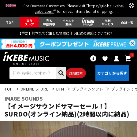
For Overseas Customers: Please visit "
https://global.ikebe-
gakki.com/
" for direct international shipping.
買う
売る
イベント
学割
TOP
店舗一覧
ストア
中古買取
動画
サービス
【重要】熊本県で発生した地震に伴う配送の遅延について(
07月29日
更新)
0
詳細検索
TOP
ONLINE STORE
DTM
プラグインソフト
プラグインそ
IMAGE SOUNDS
【イメージサウンドサマーセール！】
SURDO(オンライン納品)(2時間以内に納品)
エレキギター
アコギ/エレアコ