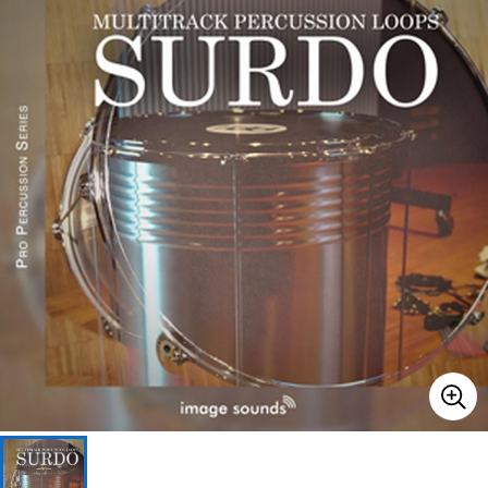
ベース
ウクレレ
ドラム
パーカッション
キーボード
電子ピアノ
管楽器
その他楽器
アンプ
エフェクター
DJ機器
DTM