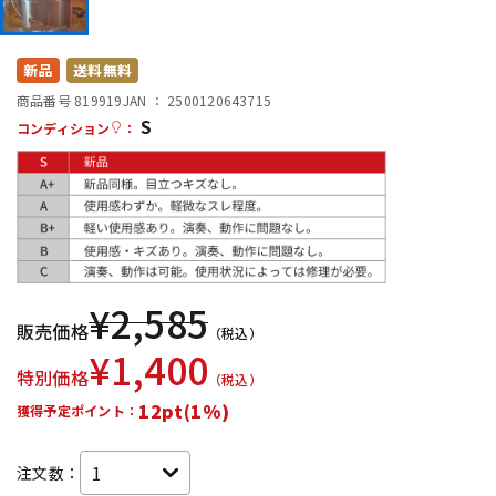
DTM オンライン納品
レコーディング機器
新品
送料無料
配信/ライブ機器
楽器アクセサリ
商品番号 819919
JAN ：
2500120643715
S
コンディション
：
中古
ヴィンテージ
¥
2,585
販売価格
（税込）
¥
1,400
特別価格
（税込）
12pt(1%)
獲得予定ポイント：
注文数：