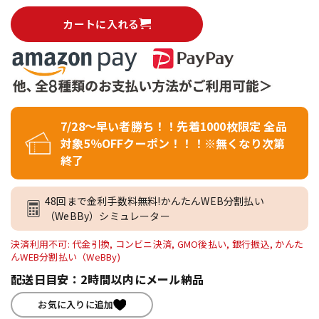
カートに入れる
7/28～早い者勝ち！！先着1000枚限定 全品
対象5％OFFクーポン！！！※無くなり次第
終了
48回まで金利手数料無料!かんたんWEB分割払い
（WeBBy）シミュレーター
決済利用不可: 代金引換, コンビニ決済, GMO後払い, 銀行振込, かんた
んWEB分割払い（WeBBy)
配送日目安：2時間以内にメール納品
お気に入りに追加