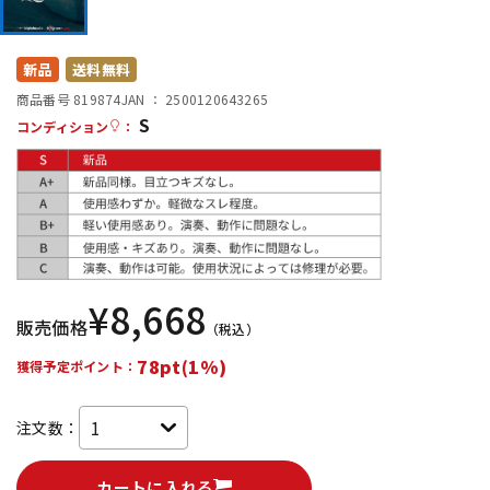
DTM オンライン納品
レコーディング機器
新品
送料無料
配信/ライブ機器
楽器アクセサリ
商品番号 819874
JAN ：
2500120643265
S
コンディション
：
中古
ヴィンテージ
¥
8,668
販売価格
（税込）
78pt(1%)
獲得予定ポイント：
注文数：
カートに入れる