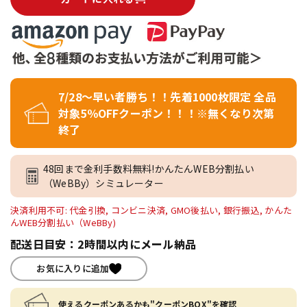
7/28～早い者勝ち！！先着1000枚限定 全品
対象5％OFFクーポン！！！※無くなり次第
終了
48回まで金利手数料無料!かんたんWEB分割払い
（WeBBy）シミュレーター
決済利用不可: 代金引換, コンビニ決済, GMO後払い, 銀行振込, かんた
んWEB分割払い（WeBBy)
配送日目安：2時間以内にメール納品
お気に入りに追加
使えるクーポンあるかも"クーポンBOX"を確認