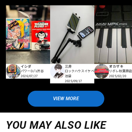
イシダ
三井
オカザキ
パワーDJ's渋谷
ロックハウスイケベ
リボレ秋葉原
2026/07/27
池袋
2025/02/20
2025/09/17
VIEW MORE
YOU MAY ALSO LIKE