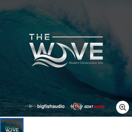
ベース
ウクレレ
ドラム
パーカッション
キーボード
電子ピアノ
管楽器
その他楽器
アンプ
エフェクター
DJ機器
DTM