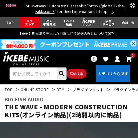
For Overseas Customers: Please visit "
https://global.ikebe-
gakki.com/
" for direct international shipping.
買う
売る
イベント
学割
TOP
店舗一覧
ストア
中古買取
動画
サービス
【重要】熊本県で発生した地震に伴う配送の遅延について(
07月29日
更新)
0
詳細検索
TOP
ONLINE STORE
DTM
プラグインソフト
プラグインそ
BIG FISH AUDIO
THE WAVE - MODERN CONSTRUCTION
KITS(オンライン納品)(2時間以内に納品)
エレキギター
アコギ/エレアコ