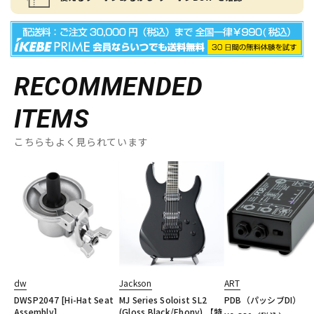
RECOMMENDED
ITEMS
こちらもよく見られています
dw
Jackson
ART
DWSP2047 [Hi-Hat Seat
MJ Series Soloist SL2
PDB（パッシブDI）
Assembly]
(Gloss Black/Ebony) 【特