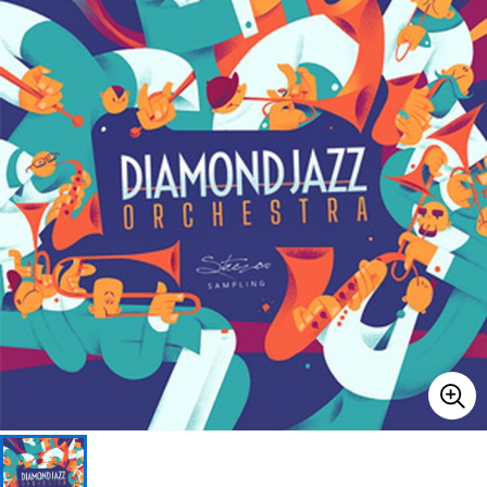
ベース
ウクレレ
ドラム
パーカッション
キーボード
電子ピアノ
管楽器
その他楽器
アンプ
エフェクター
DJ機器
DTM