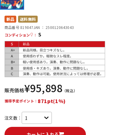
DTM オンライン納品
レコーディング機器
新品
送料無料
配信/ライブ機器
楽器アクセサリ
商品番号 819847
JAN ：
2500120643043
S
コンディション
：
中古
ヴィンテージ
¥
95,898
販売価格
（税込）
871pt(1%)
獲得予定ポイント：
注文数：
カートに入れる