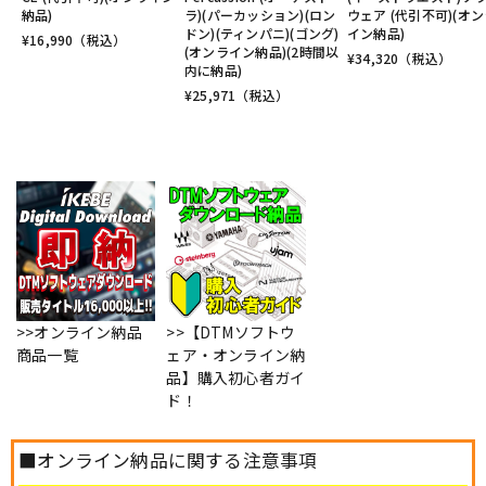
納品)
ラ)(パーカッション)(ロン
ウェア (代引不可)(オ
ドン)(ティンパニ)(ゴング)
イン納品)
¥
16,990
（税込）
(オンライン納品)(2時間以
¥
34,320
（税込）
内に納品)
¥
25,971
（税込）
>>オンライン納品
>>【DTMソフトウ
商品一覧
ェア・オンライン納
品】購入初心者ガイ
ド！
■オンライン納品に関する注意事項