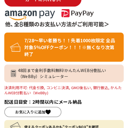
7/28～早い者勝ち！！先着1000枚限定 全品
対象5％OFFクーポン！！！※無くなり次第
終了
48回まで金利手数料無料!かんたんWEB分割払い
（WeBBy）シミュレーター
決済利用不可: 代金引換, コンビニ決済, GMO後払い, 銀行振込, かんた
んWEB分割払い（WeBBy)
配送日目安：2時間以内にメール納品
お気に入りに追加
使えるクーポンあるかも"クーポンBOX"を確認