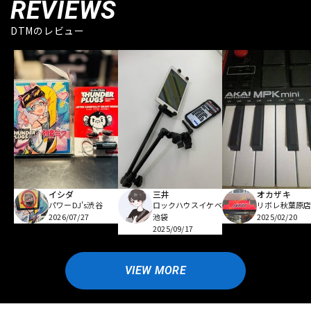
REVIEWS
DTMのレビュー
イシダ
三井
オカザキ
パワーDJ's渋谷
ロックハウスイケベ
リボレ秋葉原
2026/07/27
池袋
2025/02/20
2025/09/17
VIEW MORE