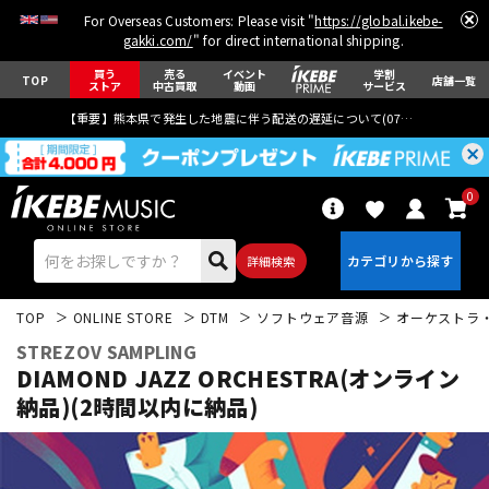
For Overseas Customers: Please visit "
https://global.ikebe-
gakki.com/
" for direct international shipping.
買う
売る
イベント
学割
TOP
店舗一覧
ストア
中古買取
動画
サービス
【重要】熊本県で発生した地震に伴う配送の遅延について(
07月29日
更新)
0
詳細検索
TOP
ONLINE STORE
DTM
ソフトウェア音源
オーケストラ
STREZOV SAMPLING
DIAMOND JAZZ ORCHESTRA(オンライン
納品)(2時間以内に納品)
エレキギター
アコギ/エレアコ