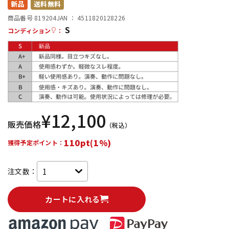
新品
送料無料
配信/ライブ機器
楽器アクセサリ
商品番号 819204
JAN ：
4511820128226
S
コンディション
：
中古
ヴィンテージ
¥
12,100
販売価格
（税込）
110pt(1%)
獲得予定ポイント：
注文数：
カートに入れる