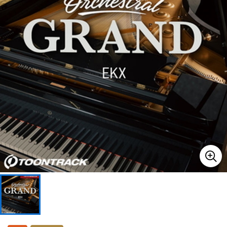
ドラム
パーカッション
キーボード
電子ピアノ
管楽器
その他楽器
アンプ
エフェクター
DJ機器
DTM
DTM オンライン納品
レコーディング機器