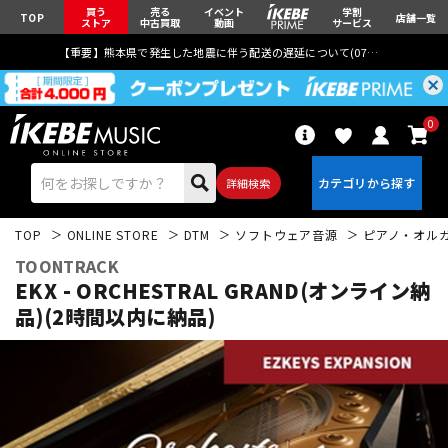
買う
売る
イベント
学割
TOP
店舗一覧
ストア
中古買取
動画
サービス
【重要】熊本県で発生した地震に伴う配送の遅延について(
07月29日
更新)
0
詳細検索
TOP
ONLINE STORE
DTM
ソフトウェア音源
ピアノ・オル
TOONTRACK
EKX - ORCHESTRAL GRAND(オンライン納
品)(2時間以内に納品)
エレキギター
アコギ/エレアコ
ベース
ウクレレ