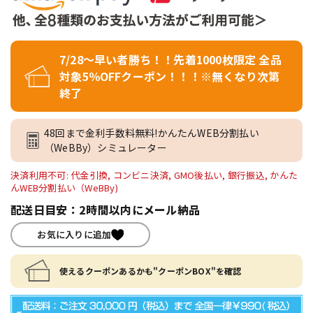
7/28～早い者勝ち！！先着1000枚限定 全品
対象5％OFFクーポン！！！※無くなり次第
終了
48回まで金利手数料無料!かんたんWEB分割払い
（WeBBy）シミュレーター
決済利用不可: 代金引換, コンビニ決済, GMO後払い, 銀行振込, かんた
んWEB分割払い（WeBBy)
配送日目安：2時間以内にメール納品
お気に入りに追加
使えるクーポンあるかも"クーポンBOX"を確認