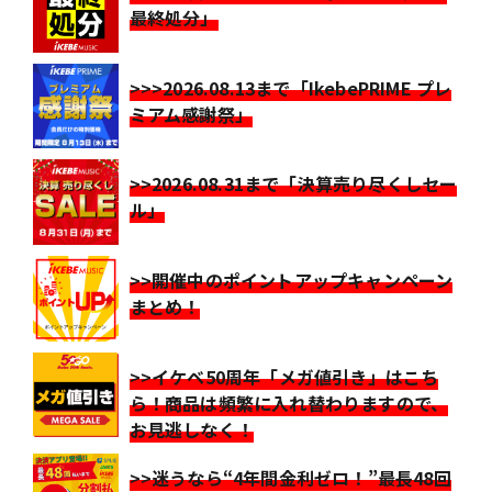
最終処分」
>>>2026.08.13まで「IkebePRIME プレ
ミアム感謝祭」
>>2026.08.31まで「決算売り尽くしセー
ル」
>>開催中のポイントアップキャンペーン
まとめ！
>>イケベ50周年「メガ値引き」はこち
ら！商品は頻繁に入れ替わりますので、
お見逃しなく！
>>迷うなら“4年間金利ゼロ！”最長48回