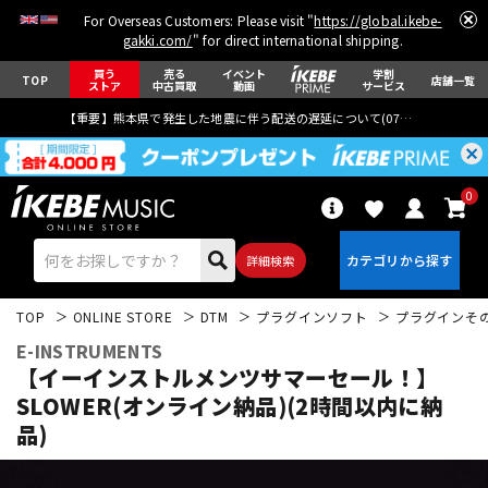
For Overseas Customers: Please visit "
https://global.ikebe-
gakki.com/
" for direct international shipping.
買う
売る
イベント
学割
TOP
店舗一覧
ストア
中古買取
動画
サービス
【重要】熊本県で発生した地震に伴う配送の遅延について(
07月29日
更新)
0
詳細検索
TOP
ONLINE STORE
DTM
プラグインソフト
プラグインそ
E-INSTRUMENTS
【イーインストルメンツサマーセール！】
SLOWER(オンライン納品)(2時間以内に納
品)
エレキギター
アコギ/エレアコ