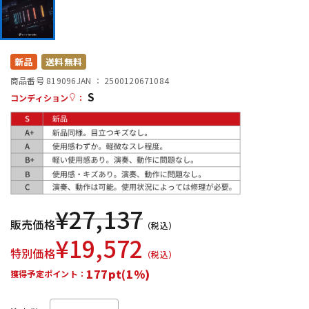
DTM オンライン納品
レコーディング機器
配信/ライブ機器
楽器アクセサリ
新品
送料無料
商品番号 819096
JAN ：
2500120671084
S
コンディション
：
中古
ヴィンテージ
¥
27,137
販売価格
（税込）
¥
19,572
特別価格
（税込）
177pt(1%)
獲得予定ポイント：