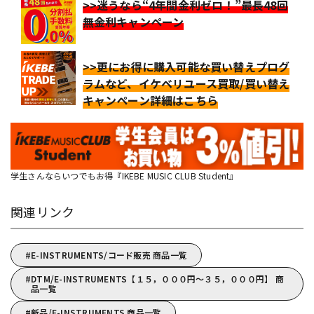
>>迷うなら“4年間金利ゼロ！”最長48回
無金利キャンペーン
>>更にお得に購入可能な買い替えプログ
ラムなど、イケベリユース買取/買い替え
キャンペーン詳細はこちら
学生さんならいつでもお得『IKEBE MUSIC CLUB Student』
関連リンク
E-INSTRUMENTS/コード販売 商品一覧
DTM/E-INSTRUMENTS【１５，０００円～３５，０００円】 商
品一覧
新品/E-INSTRUMENTS 商品一覧