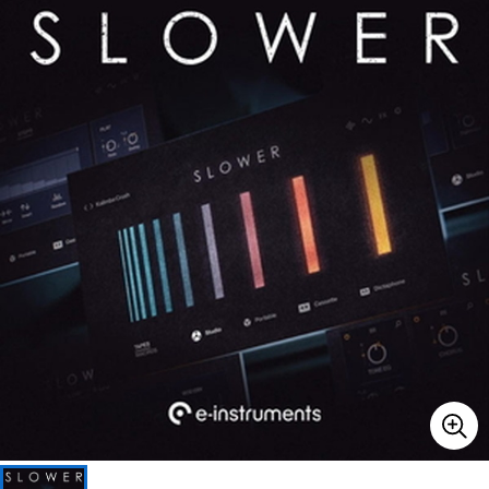
ベース
ウクレレ
ドラム
パーカッション
キーボード
電子ピアノ
管楽器
その他楽器
アンプ
エフェクター
DJ機器
DTM