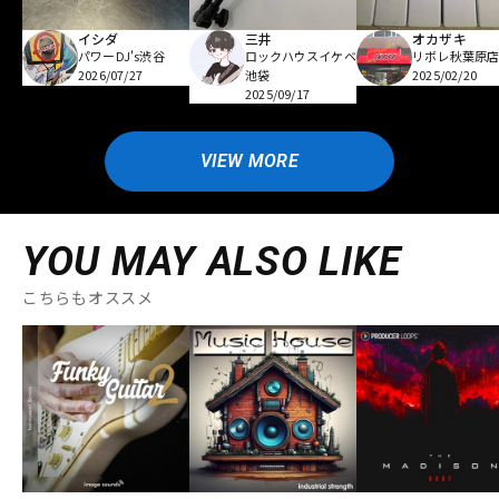
イシダ
三井
オカザキ
パワーDJ's渋谷
ロックハウスイケベ
リボレ秋葉原
2026/07/27
池袋
2025/02/20
2025/09/17
VIEW MORE
YOU MAY ALSO LIKE
こちらもオススメ