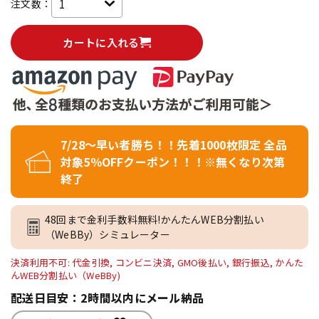
注文数：
カートに入れる
7/28～早い者勝ち！！先着1000枚限定 全品
対象5％OFFクーポン！！！※無くなり次第
終了
48回まで金利手数料無料!かんたんWEB分割払い
（WeBBy）シミュレーター
決済利用不可: 代金引換, コンビニ決済, GMO後払い, 銀行振込, かんた
んWEB分割払い（WeBBy)
配送日目安：2時間以内にメール納品