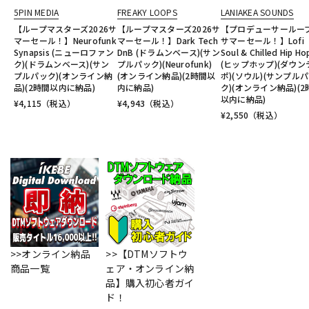
5PIN MEDIA
FREAKY LOOPS
LANIAKEA SOUNDS
【ループマスターズ2026サ
【ループマスターズ2026サ
【プロデューサールー
マーセール！】Neurofunk
マーセール！】Dark Tech
サマーセール！】Lofi
Synapsis (ニューロファン
DnB (ドラムンベース)(サン
Soul & Chilled Hip Ho
ク)(ドラムンベース)(サン
プルパック)(Neurofunk)
(ヒップホップ)(ダウン
プルパック)(オンライン納
(オンライン納品)(2時間以
ポ)(ソウル)(サンプル
品)(2時間以内に納品)
内に納品)
ク)(オンライン納品)(2
以内に納品)
¥
4,115
（税込）
¥
4,943
（税込）
¥
2,550
（税込）
>>オンライン納品
>>【DTMソフトウ
商品一覧
ェア・オンライン納
品】購入初心者ガイ
ド！