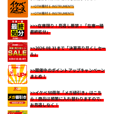
>>DTM機材 E-INSTRUMENTS
>>DTM機材 E-INSTRUMENTS
>>>在庫限り！見逃し厳禁！「在庫一掃
最終処分」
>>2026.08.31まで「決算売り尽くしセー
ル」
>>開催中のポイントアップキャンペーン
まとめ！
>>イケベ50周年「メガ値引き」はこち
ら！商品は頻繁に入れ替わりますので、
お見逃しなく！