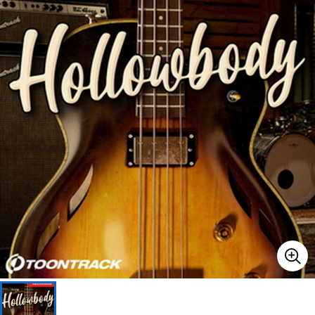
ベース
ウクレレ
ドラム
パーカッション
キーボード
電子ピアノ
管楽器
その他楽器
アンプ
エフェクター
DJ機器
DTM