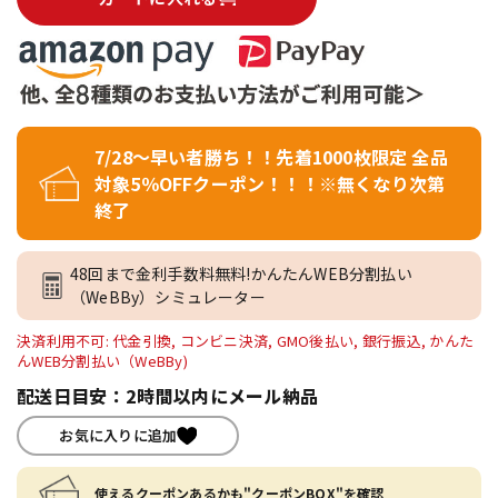
7/28～早い者勝ち！！先着1000枚限定 全品
対象5％OFFクーポン！！！※無くなり次第
終了
48回まで金利手数料無料!かんたんWEB分割払い
（WeBBy）シミュレーター
決済利用不可: 代金引換, コンビニ決済, GMO後払い, 銀行振込, かんた
んWEB分割払い（WeBBy)
配送日目安：2時間以内にメール納品
お気に入りに追加
使えるクーポンあるかも"クーポンBOX"を確認