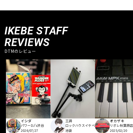
IKEBE STAFF
REVIEWS
DTMのレビュー
イシダ
三井
オカザキ
パワーDJ's渋谷
ロックハウスイケベ
リボレ秋葉原
2026/07/27
池袋
2025/02/20