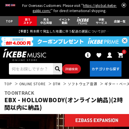
For Overseas Customers: Please visit "
https://global.ikebe-
gakki.com/
" for direct international shipping.
買う
売る
イベント
学割
TOP
店舗一覧
ストア
中古買取
動画
サービス
【重要】熊本県で発生した地震に伴う配送の遅延について(
07月29日
更新)
0
詳細検索
TOP
ONLINE STORE
DTM
ソフトウェア音源
ギター・ベー
TOONTRACK
EBX - HOLLOWBODY(オンライン納品)(2時
間以内に納品)
エレキギター
アコギ/エレアコ