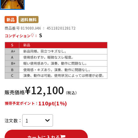
DTM オンライン納品
レコーディング機器
新品
送料無料
配信/ライブ機器
楽器アクセサリ
商品番号 819080
JAN ：
4511820128172
S
コンディション
：
中古
ヴィンテージ
¥
12,100
販売価格
（税込）
110pt(1%)
獲得予定ポイント：
注文数：
カートに入れる