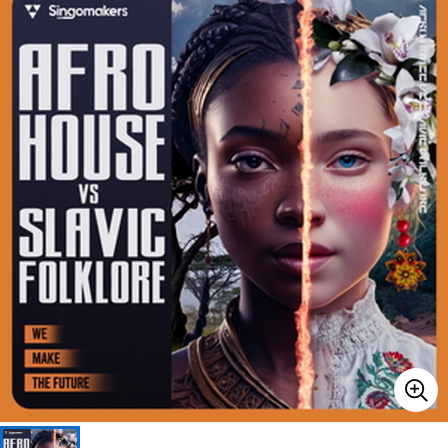
ベース
ウクレレ
ドラム
パーカッション
キーボード
電子ピアノ
管楽器
その他楽器
アンプ
エフェクター
DJ機器
DTM