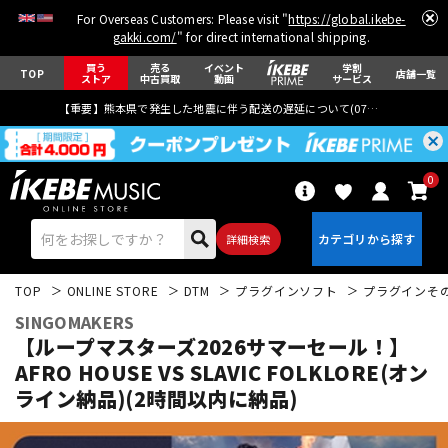
For Overseas Customers: Please visit "
https://global.ikebe-
gakki.com/
" for direct international shipping.
買う
売る
イベント
学割
TOP
店舗一覧
ストア
中古買取
動画
サービス
【重要】熊本県で発生した地震に伴う配送の遅延について(
07月29日
更新)
0
詳細検索
TOP
ONLINE STORE
DTM
プラグインソフト
プラグインそ
SINGOMAKERS
【ループマスターズ2026サマーセール！】
AFRO HOUSE VS SLAVIC FOLKLORE(オン
ライン納品)(2時間以内に納品)
エレキギター
アコギ/エレアコ