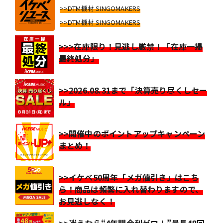
>>DTM機材 SINGOMAKERS
>>DTM機材 SINGOMAKERS
>>>在庫限り！見逃し厳禁！「在庫一掃
最終処分」
>>2026.08.31まで「決算売り尽くしセー
ル」
>>開催中のポイントアップキャンペーン
まとめ！
>>イケベ50周年「メガ値引き」はこち
ら！商品は頻繁に入れ替わりますので、
お見逃しなく！
>>迷うなら“4年間金利ゼロ！”最長48回