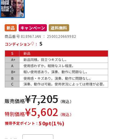
DTM オンライン納品
レコーディング機器
配信/ライブ機器
楽器アクセサリ
新品
キャンペーン
送料無料
商品番号 818967
JAN ：
2500120669982
S
コンディション
：
中古
ヴィンテージ
¥
7,205
販売価格
（税込）
¥
5,602
特別価格
（税込）
50pt(1%)
獲得予定ポイント：