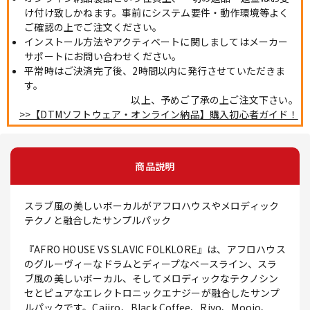
け付け致しかねます。事前にシステム要件・動作環境等よく
ご確認の上でご注文ください。
インストール方法やアクティベートに関しましてはメーカー
サポートにお問い合わせください。
平常時はご決済完了後、2時間以内に発行させていただきま
す。
以上、予めご了承の上ご注文下さい。
>>【DTMソフトウェア・オンライン納品】購入初心者ガイド！
商品説明
スラブ風の美しいボーカルがアフロハウスやメロディック
テクノと融合したサンプルパック
『AFRO HOUSE VS SLAVIC FOLKLORE』は、アフロハウス
のグルーヴィーなドラムとディープなベースライン、スラ
ブ風の美しいボーカル、そしてメロディックなテクノシン
セとピュアなエレクトロニックエナジーが融合したサンプ
ルパックです。Caiiro、Black Coffee、Rivo、Moojo、