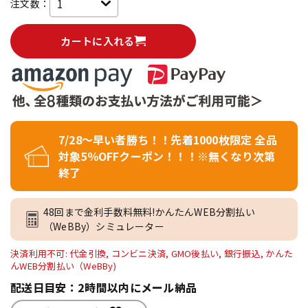
注文数：
カートに入れる
7/28～早い者勝ち！！先着1000枚限定 全品
対象5％OFFクーポン！！！※無くなり次第
終了
48回まで金利手数料無料!かんたんWEB分割払い
（WeBBy）シミュレーター
決済利用不可: 代金引換, コンビニ決済, GMO後払い, 銀行振込, かんた
んWEB分割払い（WeBBy)
配送日目安：2時間以内にメール納品