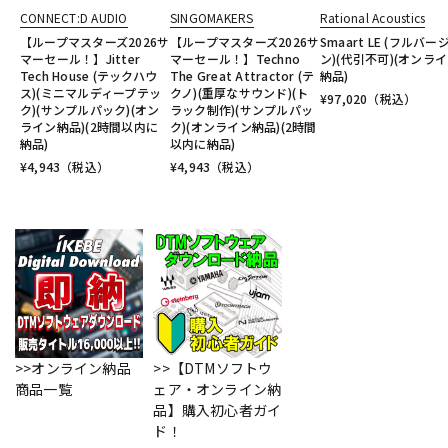
CONNECT:D AUDIO
SINGOMAKERS
Rational Acoustics
【ループマスターズ2026サ
【ループマスターズ2026サ
Smaart LE (フルバー
マーセール！】Jitter
マーセール！】Techno
ン)(代引不可)(オンラ
Tech House (テックハウ
The Great Attractor (テ
納品)
ス)(ミニマルディープテッ
クノ)(重厚なサウンド)(ト
¥
97,020
（税込）
ク)(サンプルパック)(オン
ラック制作)(サンプルパッ
ライン納品)(2時間以内に
ク)(オンライン納品)(2時間
納品)
以内に納品)
¥
4,943
（税込）
¥
4,943
（税込）
>>オンライン納品
>>【DTMソフトウ
商品一覧
ェア・オンライン納
品】購入初心者ガイ
ド！