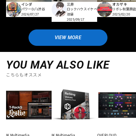
イシダ
三井
オカザキ
パワーDJ's渋谷
ロックハウスイケベ
リボレ秋葉原
2026/07/27
池袋
2025/02/20
2025/09/17
VIEW MORE
YOU MAY ALSO LIKE
こちらもオススメ
IK Multimedia
IK Multimedia
OVERLOUD