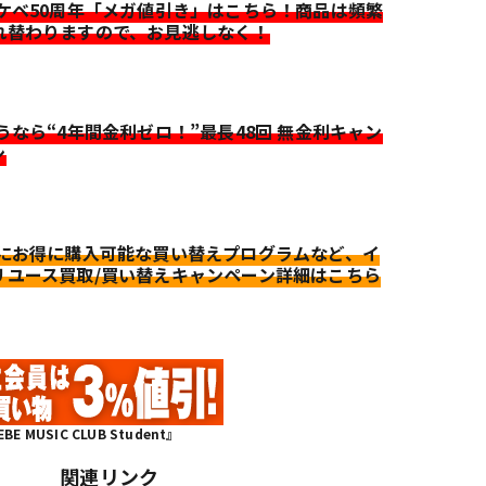
イケベ50周年「メガ値引き」はこちら！商品は頻繁
れ替わりますので、お見逃しなく！
迷うなら“4年間金利ゼロ！”最長48回 無金利キャン
ン
更にお得に購入可能な買い替えプログラムなど、イ
リユース買取/買い替えキャンペーン詳細はこちら
MUSIC CLUB Student』
関連リンク