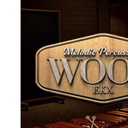
DJ機器
DTM
中古
ヴィンテー