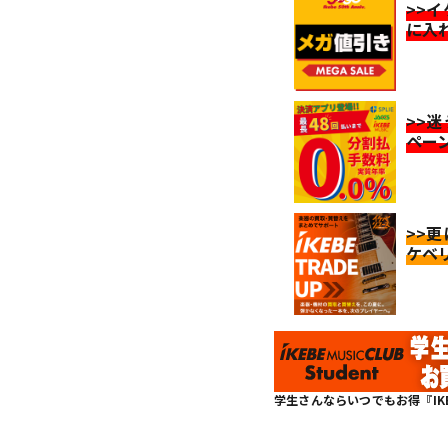
>>
に入
>>
ペー
>>
ケベ
学生さんならいつでもお得『IKEBE 