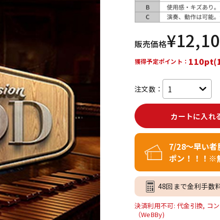
DTM オンラ
レコーディン
イン納品
グ機器
¥
12,1
販売価格
ジ
110pt(
獲得予定ポイント：
注文数：
カートに入れ
7/28～早い
ポン！！！※
48回まで金利手数
決済利用不可: 代金引換, コン
（WeBBy)