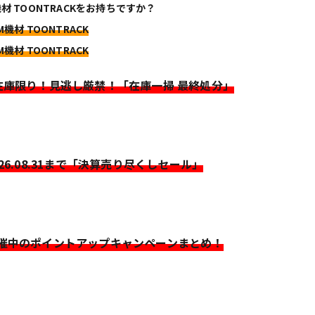
機材 TOONTRACKをお持ちですか？
M機材 TOONTRACK
M機材 TOONTRACK
>在庫限り！見逃し厳禁！「在庫一掃 最終処分」
026.08.31まで「決算売り尽くしセール」
開催中のポイントアップキャンペーンまとめ！