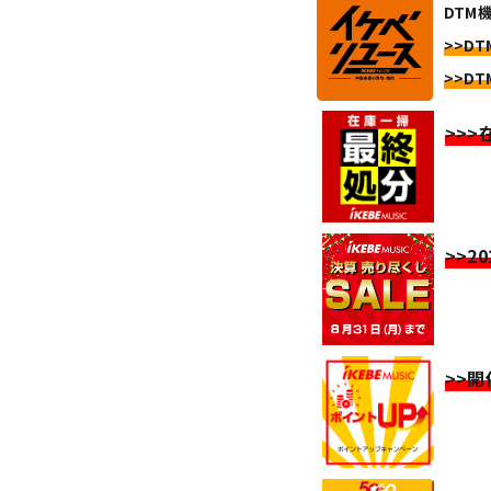
DTM
>>DT
>>DT
>>
>>2
>>