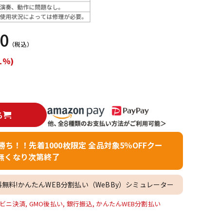
配信/ライブ
楽器アクセサ
機器
リ
00
（税込）
1%)
る
者勝ち！！先着1000枚限定 全品対象5％OFFクー
無くなり次第終了
料無料!かんたんWEB分割払い（WeBBy）シミュレーター
ビニ決済, GMO後払い, 銀行振込, かんたんWEB分割払い