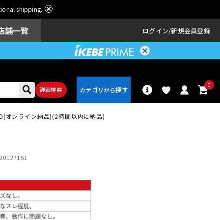
ational shipping.
店舗一覧
ログイン
新規会員登録
0
詳細検索
 WOOD(オンライン納品)(2時間以内に納品)
パーカッショ
ドラム
ン
20127151
アンプ
エフェクター