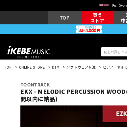
For Overs
買う
TOP
ストア
中
TOP
ONLINE STORE
DTM
ソフトウェア音源
ピアノ・オル
アコギ/エレ
エレキギター
アコ
TOONTRACK
EKX - MELODIC PERCUSSION W
間以内に納品)
キーボード
電子ピアノ