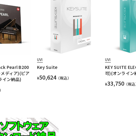
UVI
UVI
ack Pearl B200
Key Suite
KEY SUITE EL
メディア)(ピア
可)(オンライン
50,624
¥
（税込）
ライン納品)
33,750
¥
（税込
）