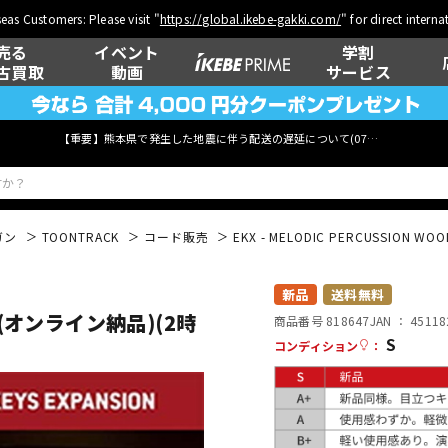
eas Customers: Please visit "
https://global.ikebe-gakki.com/
" for direct intern
売る
イベント
学割
古買取
動画
サービス
【重要】熊本県で発生した地震に伴う配送の遅延について(
07月29日
更新)
ガン
TOONTRACK
コード販売
EKX - MELODIC PERCUSSION
ベース
ウクレレ
新品
送料無料
OOD(オンライン納品)(2時
商品番号 818647
JAN ：
45118
S
コンディション
：
管楽器
その他楽器