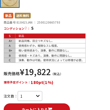
DTM オンライン納品
レコーディング機器
新品
送料無料
配信/ライブ機器
楽器アクセサリ
商品番号 818415
JAN ：
2500120665793
S
コンディション
：
中古
ヴィンテージ
¥
19,822
販売価格
（税込）
180pt(1%)
獲得予定ポイント：
注文数：
カートに入れる