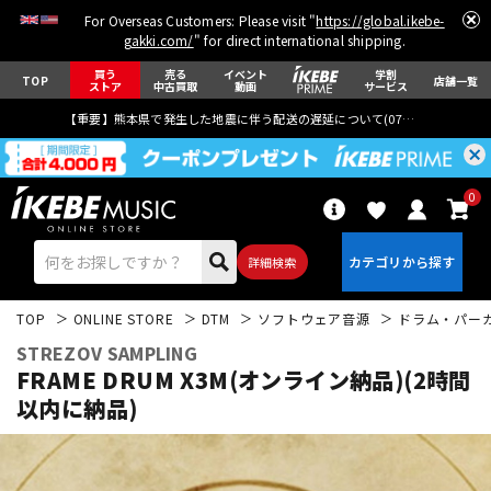
For Overseas Customers: Please visit "
https://global.ikebe-
gakki.com/
" for direct international shipping.
買う
売る
イベント
学割
TOP
店舗一覧
ストア
中古買取
動画
サービス
【重要】熊本県で発生した地震に伴う配送の遅延について(
07月29日
更新)
0
詳細検索
TOP
ONLINE STORE
DTM
ソフトウェア音源
ドラム・パー
STREZOV SAMPLING
FRAME DRUM X3M(オンライン納品)(2時間
以内に納品)
エレキギター
アコギ/エレアコ