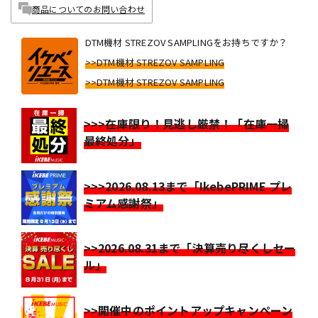
商品についてのお問い合わせ
DTM機材 STREZOV SAMPLINGをお持ちですか？
>>DTM機材 STREZOV SAMPLING
>>DTM機材 STREZOV SAMPLING
>>>在庫限り！見逃し厳禁！「在庫一掃
最終処分」
>>>2026.08.13まで「IkebePRIME プレ
ミアム感謝祭」
>>2026.08.31まで「決算売り尽くしセー
ル」
>>開催中のポイントアップキャンペーン