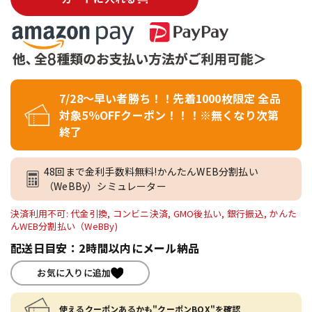
7/28～早い者勝ち！！先着1000枚限定 全品
対象5％OFFクーポン！！！※無くなり次第
終了
48回まで金利手数料無料!かんたんWEB分割払い
（WeBBy）シミュレーター
決済利用不可: 代金引換, コンビニ決済, GMO後払い, 銀行振込, かんた
んWEB分割払い（WeBBy)
配送日目安：2時間以内にメール納品
お気に入りに追加
使えるクーポンあるかも"クーポンBOX"を確認