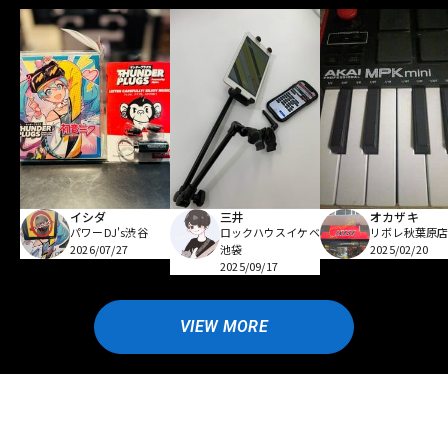
イシダ
三井
オカザキ
パワーDJ's渋谷
ロックハウスイケベ
リボレ秋葉原
2026/07/27
池袋
2025/02/20
2025/09/17
VIEW MORE