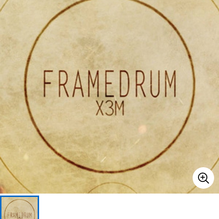
ベース
ウクレレ
ドラム
パーカッション
キーボード
電子ピアノ
管楽器
その他楽器
アンプ
エフェクター
DJ機器
DTM