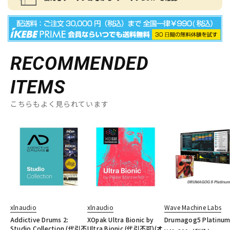
RECOMMENDED
ITEMS
こちらもよく見られています
xlnaudio
xlnaudio
Wave Machine Labs
Addictive Drums 2:
XOpak Ultra Bionic by
Drumagog5 Platinu
Studio Collection (代引不
Ultra Bionic (代引不可)(オ