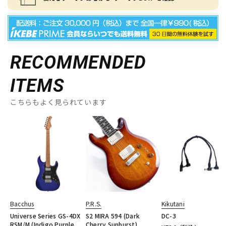
RECOMMENDED
ITEMS
こちらもよく見られています
Bacchus
P.R.S.
Kikutani
Universe Series GS-4DX
S2 MIRA 594 (Dark
DC-3
RSM/M (Indigo Purple
Cherry Sunburst)