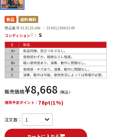
DTM オンライン納品
レコーディング機器
新品
送料無料
配信/ライブ機器
楽器アクセサリ
商品番号 818120
JAN ：
2500120663249
S
コンディション
：
中古
ヴィンテージ
¥
8,668
販売価格
（税込）
78pt(1%)
獲得予定ポイント：
注文数：
カートに入れる