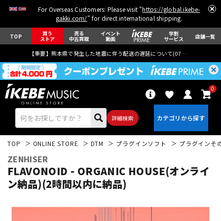
For Overseas Customers: Please visit "
https://global.ikebe-
gakki.com/
" for direct international shipping.
買う
売る
イベント
学割
TOP
店舗一覧
ストア
中古買取
動画
サービス
【重要】熊本県で発生した地震に伴う配送の遅延について(
07月29日
更新)
0
詳細検索
TOP
ONLINE STORE
DTM
プラグインソフト
プラグインそ
ZENHISER
FLAVONOID - ORGANIC HOUSE(オンライ
ン納品)(2時間以内に納品)
エレキギター
アコギ/エレアコ