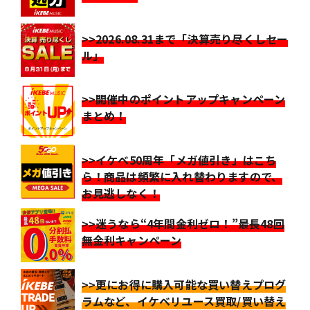
>>2026.08.31まで「決算売り尽くしセー
ル」
>>開催中のポイントアップキャンペーン
まとめ！
>>イケベ50周年「メガ値引き」はこち
ら！商品は頻繁に入れ替わりますので、
お見逃しなく！
>>迷うなら“4年間金利ゼロ！”最長48回
無金利キャンペーン
>>更にお得に購入可能な買い替えプログ
ラムなど、イケベリユース買取/買い替え