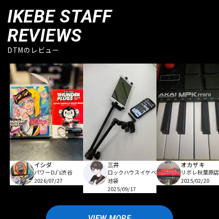
IKEBE STAFF
REVIEWS
DTMのレビュー
イシダ
三井
オカザキ
パワーDJ's渋谷
ロックハウスイケベ
リボレ秋葉原
2026/07/27
池袋
2025/02/20
2025/09/17
VIEW MORE