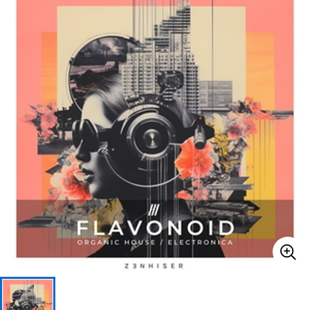
ベース
ウクレレ
ドラム
パーカッション
キーボード
電子ピアノ
管楽器
その他楽器
アンプ
エフェクター
DJ機器
DTM