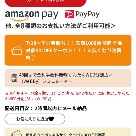
7/28～早い者勝ち！！先着1000枚限定 全品
対象5％OFFクーポン！！！※無くなり次第
終了
48回まで金利手数料無料!かんたんWEB分割払い
（WeBBy）シミュレーター
決済利用不可: 代金引換, コンビニ決済, GMO後払い, 銀行振込, かんた
んWEB分割払い（WeBBy)
配送日目安：2時間以内にメール納品
お気に入りに追加
使えるクーポンあるかも"クーポンBOX"を確認