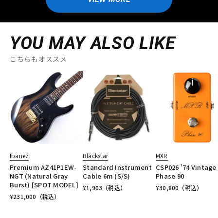
YOU MAY ALSO LIKE
こちらもオススメ
Ibanez
Blackstar
MXR
Premium AZ41P1EW-
Standard Instrument
CSP026 ’74 Vintage
NGT (Natural Gray
Cable 6m (S/S)
Phase 90
Burst) [SPOT MODEL]
¥
1,903
（税込）
¥
30,800
（税込）
¥
231,000
（税込）