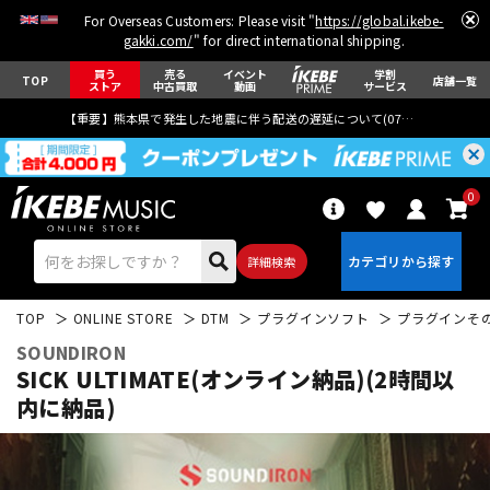
For Overseas Customers: Please visit "
https://global.ikebe-
gakki.com/
" for direct international shipping.
買う
売る
イベント
学割
TOP
店舗一覧
ストア
中古買取
動画
サービス
【重要】熊本県で発生した地震に伴う配送の遅延について(
07月29日
更新)
0
詳細検索
TOP
ONLINE STORE
DTM
プラグインソフト
プラグインそ
SOUNDIRON
SICK ULTIMATE(オンライン納品)(2時間以
内に納品)
エレキギター
アコギ/エレアコ