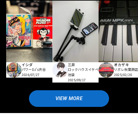
イシダ
三井
オカザキ
パワーDJ's渋谷
ロックハウスイケベ
リボレ秋葉原
2026/07/27
池袋
2025/02/20
2025/09/17
VIEW MORE