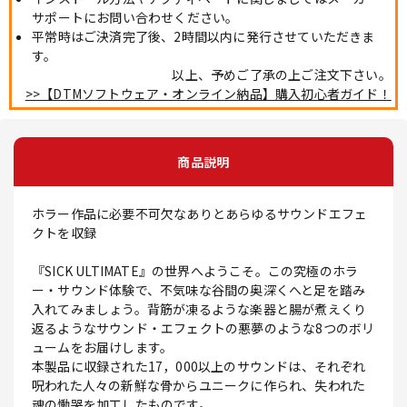
サポートにお問い合わせください。
平常時はご決済完了後、2時間以内に発行させていただきま
す。
以上、予めご了承の上ご注文下さい。
>>【DTMソフトウェア・オンライン納品】購入初心者ガイド！
商品説明
ホラー作品に必要不可欠なありとあらゆるサウンドエフェ
クトを収録
『SICK ULTIMATE』の世界へようこそ。この究極のホラ
ー・サウンド体験で、不気味な谷間の奥深くへと足を踏み
入れてみましょう。背筋が凍るような楽器と腸が煮えくり
返るようなサウンド・エフェクトの悪夢のような8つのボリ
ュームをお届けします。
本製品に収録された17，000以上のサウンドは、それぞれ
呪われた人々の新鮮な骨からユニークに作られ、失われた
魂の慟哭を加工したものです。