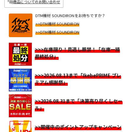
商品についてのお問い合わせ
DTM機材 SOUNDIRONをお持ちですか？
>>DTM機材 SOUNDIRON
>>DTM機材 SOUNDIRON
>>>在庫限り！見逃し厳禁！「在庫一掃
最終処分」
>>>2026.08.13まで「IkebePRIME プレ
ミアム感謝祭」
>>2026.08.31まで「決算売り尽くしセー
ル」
>>開催中のポイントアップキャンペーン