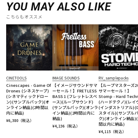
YOU MAY ALSO LIKE
こちらもオススメ
CINETOOLS
IMAGE SOUNDS
RV_samplepacks
Cinescapes - Game Of
【イメージサウンドサマ
【ループマスターズ20
Drones (シネスケープ)
ーセール！】FRETLESS
サマーセール！】
(シネマティックドロー
BASS 1 (フレットレスベ
Stomp - Hard Tech
ン)(サンプルパック)(オ
ース)(ループサウンド)
(ハードテクノ)(レイ
ンライン納品)(2時間以
(サンプルパック)(オンラ
(インダストリアル)(
内に納品)
イン納品)(2時間以内に
スタイル)(サンプル
納品)
ク)(オンライン納品)(
¥
6,380
（税込）
間以内に納品)
¥
4,236
（税込）
¥
4,115
（税込）