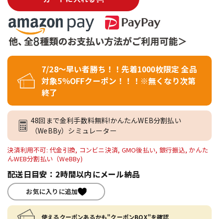
7/28～早い者勝ち！！先着1000枚限定 全品
対象5％OFFクーポン！！！※無くなり次第
終了
48回まで金利手数料無料!かんたんWEB分割払い
（WeBBy）シミュレーター
決済利用不可: 代金引換, コンビニ決済, GMO後払い, 銀行振込, かんた
んWEB分割払い（WeBBy)
配送日目安：2時間以内にメール納品
お気に入りに追加
使えるクーポンあるかも"クーポンBOX"を確認