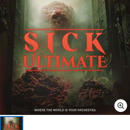
ベース
ウクレレ
ドラム
パーカッション
キーボード
電子ピアノ
管楽器
その他楽器
アンプ
エフェクター
DJ機器
DTM