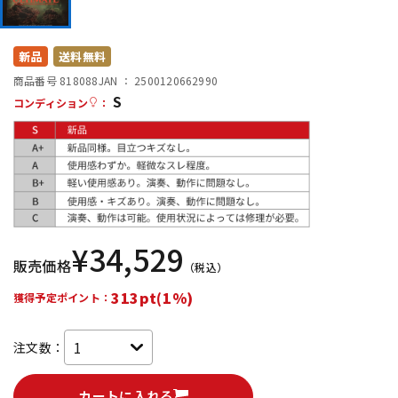
DTM オンライン納品
レコーディング機器
新品
送料無料
配信/ライブ機器
楽器アクセサリ
商品番号 818088
JAN ：
2500120662990
S
コンディション
：
中古
ヴィンテージ
¥
34,529
販売価格
（税込）
313pt(1%)
獲得予定ポイント：
注文数：
カートに入れる