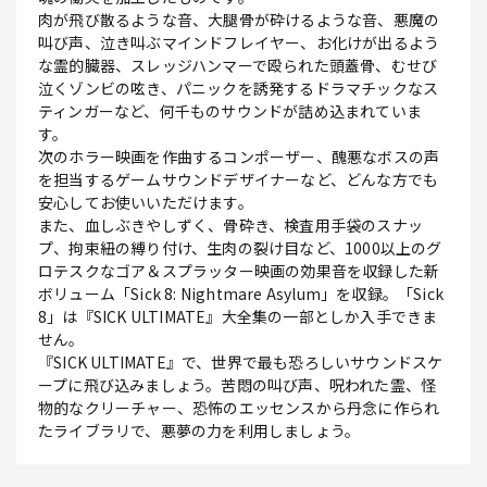
肉が飛び散るような音、大腿骨が砕けるような音、悪魔の
叫び声、泣き叫ぶマインドフレイヤー、お化けが出るよう
な霊的臓器、スレッジハンマーで殴られた頭蓋骨、むせび
泣くゾンビの呟き、パニックを誘発するドラマチックなス
ティンガーなど、何千ものサウンドが詰め込まれていま
す。
次のホラー映画を作曲するコンポーザー、醜悪なボスの声
を担当するゲームサウンドデザイナーなど、どんな方でも
安心してお使いいただけます。
また、血しぶきやしずく、骨砕き、検査用手袋のスナッ
プ、拘束紐の縛り付け、生肉の裂け目など、1000以上のグ
ロテスクなゴア＆スプラッター映画の効果音を収録した新
ボリューム「Sick 8: Nightmare Asylum」を収録。「Sick
8」は『SICK ULTIMATE』大全集の一部としか入手できま
せん。
『SICK ULTIMATE』で、世界で最も恐ろしいサウンドスケ
ープに飛び込みましょう。苦悶の叫び声、呪われた霊、怪
物的なクリーチャー、恐怖のエッセンスから丹念に作られ
たライブラリで、悪夢の力を利用しましょう。