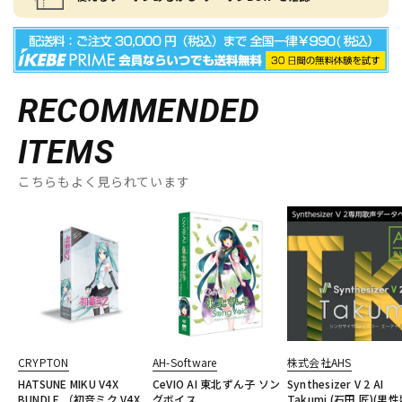
RECOMMENDED
ITEMS
こちらもよく見られています
CRYPTON
AH-Software
株式会社AHS
HATSUNE MIKU V4X
CeVIO AI 東北ずん子 ソン
Synthesizer V 2 AI
BUNDLE （初音ミク V4X
グボイス
Takumi (石田 匠)(男