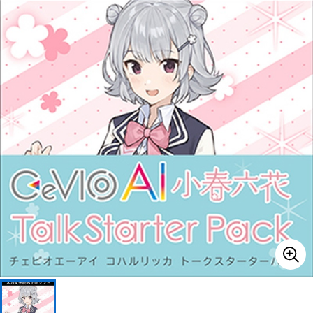
ベース
ウクレレ
ドラム
パーカッション
キーボード
電子ピアノ
管楽器
その他楽器
アンプ
エフェクター
DJ機器
DTM