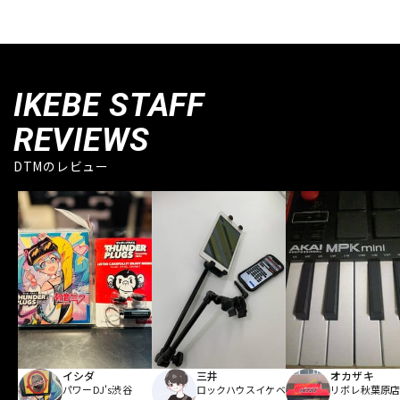
IKEBE STAFF
REVIEWS
DTMのレビュー
イシダ
三井
オカザキ
パワーDJ's渋谷
ロックハウスイケベ
リボレ秋葉原