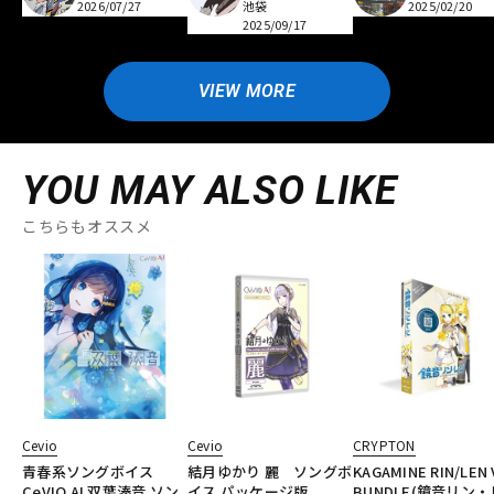
2026/07/27
池袋
2025/02/20
2025/09/17
VIEW MORE
YOU MAY ALSO LIKE
こちらもオススメ
Cevio
Cevio
CRYPTON
青春系ソングボイス
結月ゆかり 麗 ソングボ
KAGAMINE RIN/LEN 
CeVIO AI 双葉湊音 ソン
イス パッケージ版
BUNDLE(鏡音リン・