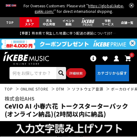
For Overseas Customers: Please visit "
https://global.ikebe-
gakki.com/
" for direct international shipping.
買う
売る
イベント
学割
TOP
店舗一覧
ストア
中古買取
動画
サービス
【重要】熊本県で発生した地震に伴う配送の遅延について(
07月29日
更新)
0
詳細検索
TOP
ONLINE STORE
DTM
ソフトウェア音源
ボーカロイド
株式会社AHS
CeVIO AI 小春六花 トークスターターパック
(オンライン納品)(2時間以内に納品)
エレキギター
アコギ/エレアコ