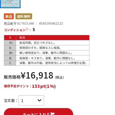
DTM オンライン納品
レコーディング機器
新品
送料無料
配信/ライブ機器
楽器アクセサリ
商品番号 817915
JAN ：
4560298402222
S
コンディション
：
中古
ヴィンテージ
¥
16,918
販売価格
（税込）
153pt(1%)
獲得予定ポイント：
注文数：
カートに入れる