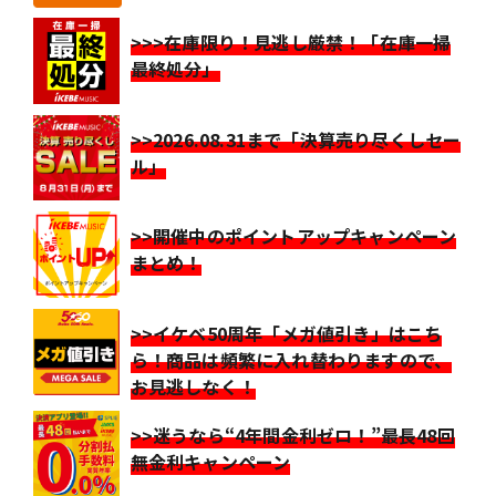
>>>在庫限り！見逃し厳禁！「在庫一掃
最終処分」
>>2026.08.31まで「決算売り尽くしセー
ル」
>>開催中のポイントアップキャンペーン
まとめ！
>>イケベ50周年「メガ値引き」はこち
ら！商品は頻繁に入れ替わりますので、
お見逃しなく！
>>迷うなら“4年間金利ゼロ！”最長48回
無金利キャンペーン