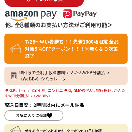
7/28～早い者勝ち！！先着1000枚限定 全品
対象5％OFFクーポン！！！※無くなり次第
終了
48回まで金利手数料無料!かんたんWEB分割払い
（WeBBy）シミュレーター
決済利用不可: 代金引換, コンビニ決済, GMO後払い, 銀行振込, かんた
んWEB分割払い（WeBBy)
配送日目安：2時間以内にメール納品
お気に入りに追加
使えるクーポンあるかも"クーポンBOX"を確認