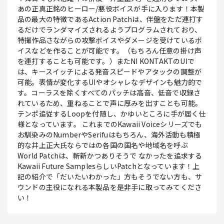
あの正真正銘のヒーロー/悪役ボイスが手に入ります！本製
品の最大の特徴であるAction Patchは、伴盤をただ連打す
るだけでランダマイズされるようプログラムされており、
特撮作品さながらの攻撃ボイスやダメージを受けているボ
イスなどを作ることが可能です。（もちろん任意の掛け声
を連打することも可能です。）またNI KONTAKTのUIで
は、キースイッチによる発音スピードやアタックの調整が
可能。表情が変化するUIやオシャレなデザインも魅力的で
す。コーラスを除くすべてのパッチは高音、低音で収録さ
れているため、重ねることで声に厚みを出すことも可能。
テンポ追従するLoopを付随し、かゆいところに手が届く仕
様となっています。 これまでのKawaii Voiceシリーズでも
お馴染みのNumberやSerifuはもちろん、海外活動も積極
的な井上正大氏ならではの各国の国名や地域名を呼ぶ
World Patchは、斬新かつありそうで なかったを追求する
Kawaii Future SamplesらしいPatchとなっています！上
記の紹介で「だいたいわかった」方もそうでない方も、サ
ウンドの主役になれる本製品を是非手に取ってみてくださ
い！