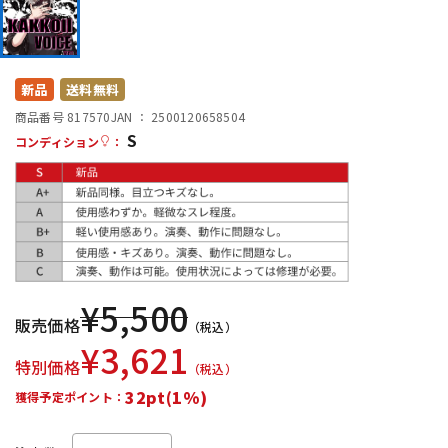
DTM オンライン納品
レコーディング機器
配信/ライブ機器
楽器アクセサリ
新品
送料無料
商品番号 817570
JAN ：
2500120658504
S
コンディション
：
中古
ヴィンテージ
¥
5,500
販売価格
（税込）
¥
3,621
特別価格
（税込）
32pt(1%)
獲得予定ポイント：