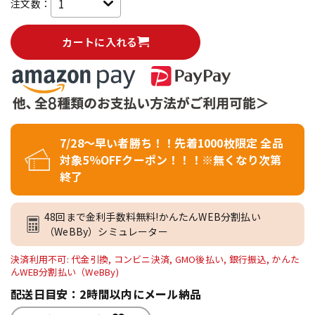
注文数：
カートに入れる
7/28～早い者勝ち！！先着1000枚限定 全品
対象5％OFFクーポン！！！※無くなり次第
終了
48回まで金利手数料無料!かんたんWEB分割払い
（WeBBy）シミュレーター
決済利用不可: 代金引換, コンビニ決済, GMO後払い, 銀行振込, かんた
んWEB分割払い（WeBBy)
配送日目安：2時間以内にメール納品