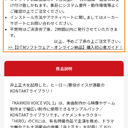
け付け致しかねます。事前にシステム要件・動作環境等よく
ご確認の上でご注文ください。
インストール方法やアクティベートに関しましてはメーカー
サポートにお問い合わせください。
平常時はご決済完了後、2時間以内に発行させていただきま
す。
以上、予めご了承の上ご注文下さい。
>>【DTMソフトウェア・オンライン納品】購入初心者ガイド！
商品説明
井上正大を起用した、ヒーロー/悪役ボイスが満載の
KONTAKTライブラリ！
『KAKKOII VOICE VOL.1』は、楽曲制作から映像やゲーム
制作まで幅広い制作に使用できるサンプルパック／
KONTAKTライブラリです。イケメンキャラクター
「HIRO」のCVには、有名特撮作品で主演を務め、ドラマ
や舞台でも大活躍中の俳優「井上正大」を起用しており、