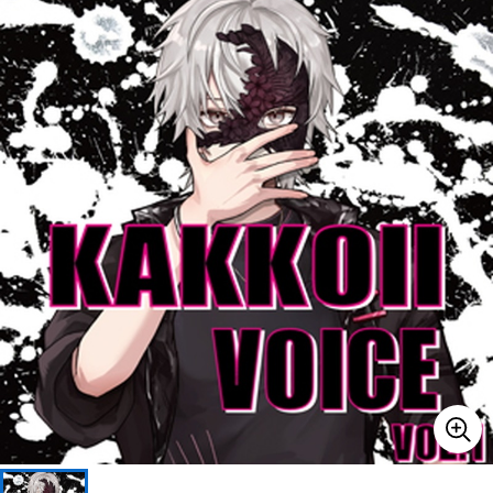
ベース
ウクレレ
ドラム
パーカッション
キーボード
電子ピアノ
管楽器
その他楽器
アンプ
エフェクター
DJ機器
DTM