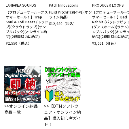
LANIAKEA SOUNDS
Pitch Innovations
PRODUCER LOOPS
【プロデューサーループス
Fluid Pitch(代引不可)(オン
【プロデューサールー
サマーセール！】Trap
ライン納品)
サマーセール！】Bad
Soul & Lofi Beats (トラッ
Rabbit (バッドラビッ
¥
12,980
（税込）
プ)(クラウドラップ)(サン
(ダンスホール)(ラテン)
プルパック)(オンライン納
ンプルパック)(オンラ
品)(2時間以内に納品)
納品)(2時間以内に納品
¥
2,550
（税込）
¥
3,051
（税込）
>>オンライン納品
>>【DTMソフトウ
商品一覧
ェア・オンライン納
品】購入初心者ガイ
ド！