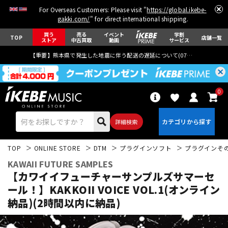
For Overseas Customers: Please visit "
https://global.ikebe-
gakki.com/
" for direct international shipping.
買う
売る
イベント
学割
TOP
店舗一覧
ストア
中古買取
動画
サービス
【重要】熊本県で発生した地震に伴う配送の遅延について(
07月29日
更新)
0
詳細検索
TOP
ONLINE STORE
DTM
プラグインソフト
プラグインそ
KAWAII FUTURE SAMPLES
【カワイイフューチャーサンプルズサマーセ
ール！】KAKKOII VOICE VOL.1(オンライン
納品)(2時間以内に納品)
エレキギター
アコギ/エレアコ