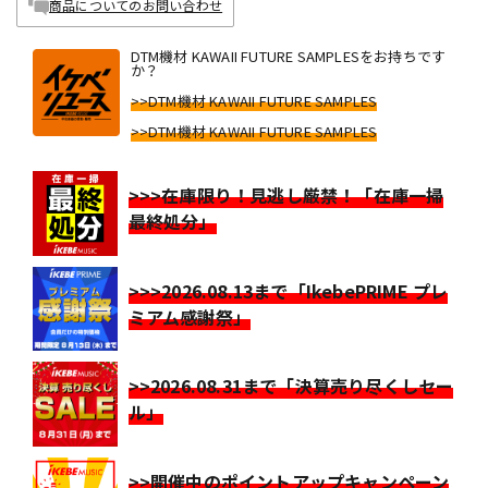
商品についてのお問い合わせ
DTM機材 KAWAII FUTURE SAMPLESをお持ちです
か？
>>DTM機材 KAWAII FUTURE SAMPLES
>>DTM機材 KAWAII FUTURE SAMPLES
>>>在庫限り！見逃し厳禁！「在庫一掃
最終処分」
>>>2026.08.13まで「IkebePRIME プレ
ミアム感謝祭」
>>2026.08.31まで「決算売り尽くしセー
ル」
>>開催中のポイントアップキャンペーン