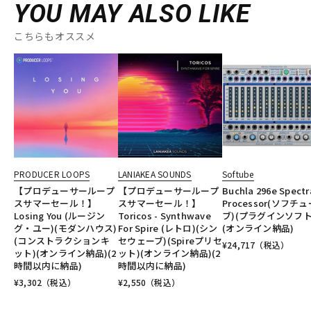
YOU MAY ALSO LIKE
こちらもオススメ
PRODUCER LOOPS
LANIAKEA SOUNDS
Softube
【プロデューサーループ
【プロデューサーループ
Buchla 296e Spectr
スサマーセール！】
スサマーセール！】
Processor(ソフチュ
Losing You (ルージン
Toricos - Synthwave
ブ)(プラグインソフト
グ・ユー)(モダンハウス)
For Spire (レトロ)(シン
(オンライン納品)
(コンストラクションキ
セウェーブ)(Spireプリセ
¥
24,717
（税込）
ット)(オンライン納品)(2
ット)(オンライン納品)(2
時間以内に納品)
時間以内に納品)
¥
3,302
（税込）
¥
2,550
（税込）