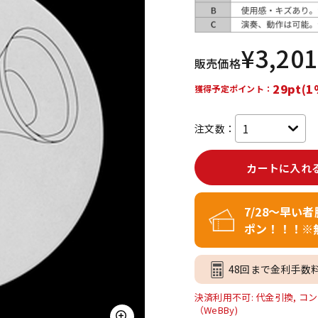
DTM オンラ
レコーディン
イン納品
グ機器
¥
3,201
販売価格
ジ
29pt(1
獲得予定ポイント：
注文数：
カートに入れ
7/28～早い
ポン！！！※
48回まで金利手数
決済利用不可: 代金引換, コン
（WeBBy)