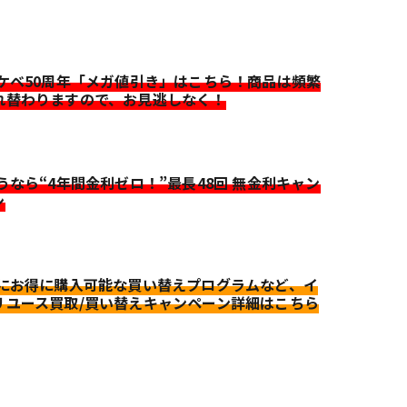
イケベ50周年「メガ値引き」はこちら！商品は頻繁
れ替わりますので、お見逃しなく！
迷うなら“4年間金利ゼロ！”最長48回 無金利キャン
ン
更にお得に購入可能な買い替えプログラムなど、イ
リユース買取/買い替えキャンペーン詳細はこちら