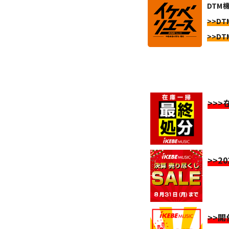
DTM
>>DT
>>DT
>>
>>2
>>