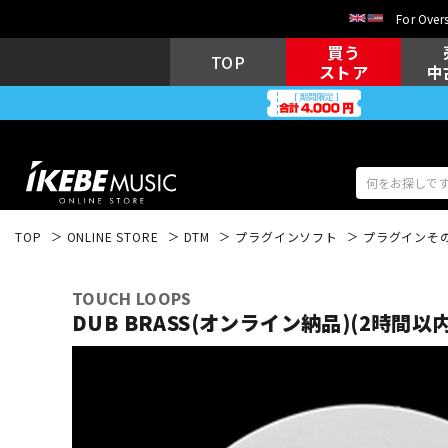
For Overs
買う
TOP
ストア
中
TOP
ONLINE STORE
DTM
プラグインソフト
プラグインそ
アコギ/エレ
エレキギター
アコ
TOUCH LOOPS
DUB BRASS(オンライン納品)(2時間以
キーボード
電子ピアノ