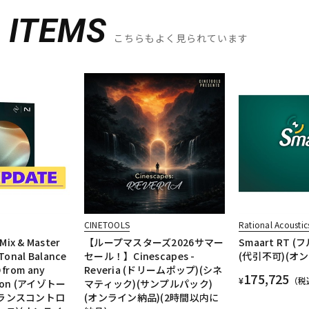
D
ITEMS
こちらもよく見られています
CINETOOLS
Rational Acoustic
x & Master
【ループマスターズ2026サマー
Smaart RT 
onal Balance
セール！】Cinescapes -
(代引不可)(オ
 from any
Reveria (ドリームポップ)(シネ
175,725
¥
（税
rsion (アイゾトー
マティック)(サンプルパック)
バランスコントロ
(オンライン納品)(2時間以内に