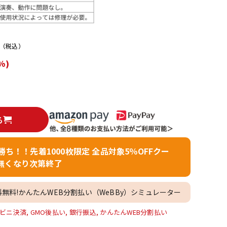
配信/ライブ
楽器アクセサ
機器
リ
（税込）
%)
る
者勝ち！！先着1000枚限定 全品対象5％OFFクー
無くなり次第終了
料無料!かんたんWEB分割払い（WeBBy）シミュレーター
ビニ決済, GMO後払い, 銀行振込, かんたんWEB分割払い