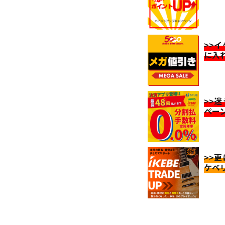
>>
に入
>>
ペー
>>
ケベ