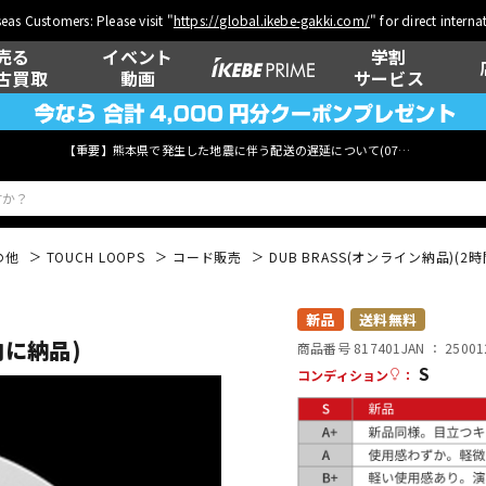
eas Customers: Please visit "
https://global.ikebe-gakki.com/
" for direct intern
売る
イベント
学割
古買取
動画
サービス
【重要】熊本県で発生した地震に伴う配送の遅延について(
07月29日
更新)
の他
TOUCH LOOPS
コード販売
DUB BRASS(オンライン納品)(2
ベース
ウクレレ
新品
送料無料
内に納品)
商品番号 817401
JAN ：
25001
S
コンディション
：
管楽器
その他楽器