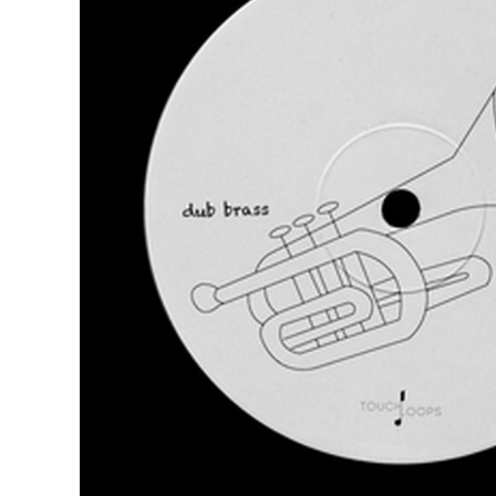
DJ機器
DTM
中古
ヴィンテー