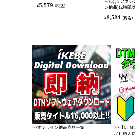
ール)(リファレ
5,579
¥
（税込）
ン納品)(2時間
8,584
¥
（税込）
>>オンライン納品商品一覧
>>【DT
品】購入