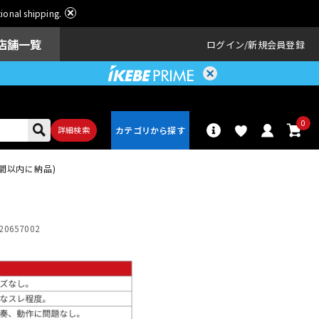
ational shipping.
店舗一覧
ログイン
新規会員登録
0
詳細検索
時間以内に納品)
パーカッショ
ドラム
ン
20657002
アンプ
エフェクター