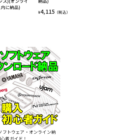
ンス)(オンライ
納品)
以内に納品)
4,115
¥
（税込）
Mソフトウェア・オンライン納
初心者ガイド！