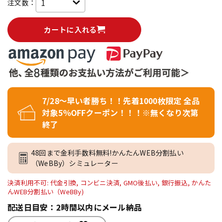
注文数：
カートに入れる
7/28～早い者勝ち！！先着1000枚限定 全品
対象5％OFFクーポン！！！※無くなり次第
終了
48回まで金利手数料無料!かんたんWEB分割払い
（WeBBy）シミュレーター
決済利用不可: 代金引換, コンビニ決済, GMO後払い, 銀行振込, かんた
んWEB分割払い（WeBBy)
配送日目安：2時間以内にメール納品