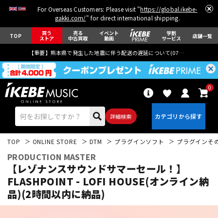
For Overseas Customers: Please visit "
https://global.ikebe-
gakki.com/
" for direct international shipping.
買う
売る
イベント
学割
TOP
店舗一覧
ストア
中古買取
動画
サービス
【重要】熊本県で発生した地震に伴う配送の遅延について(
07月29日
更新)
0
詳細検索
TOP
ONLINE STORE
DTM
プラグインソフト
プラグインそ
PRODUCTION MASTER
【レゾナンスサウンドサマーセール！】
FLASHPOINT - LOFI HOUSE(オンライン納
品)(2時間以内に納品)
エレキギター
アコギ/エレアコ