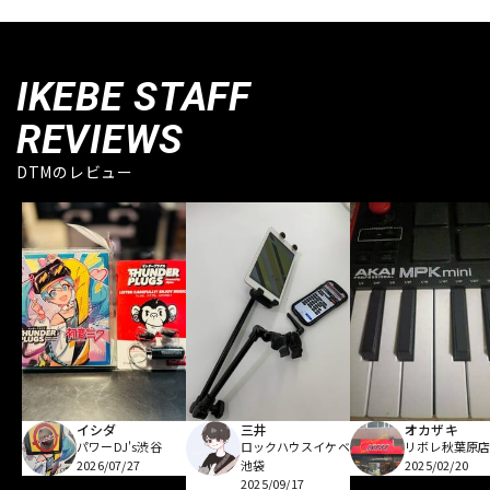
IKEBE STAFF
REVIEWS
DTMのレビュー
イシダ
三井
オカザキ
パワーDJ's渋谷
ロックハウスイケベ
リボレ秋葉原
2026/07/27
池袋
2025/02/20
2025/09/17