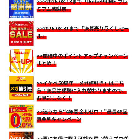
>>>2026.08.13まで「IkebePRIME プレ
ミアム感謝祭」
>>2026.08.31まで「決算売り尽くしセー
ル」
>>開催中のポイントアップキャンペーン
まとめ！
>>イケベ50周年「メガ値引き」はこち
ら！商品は頻繁に入れ替わりますので、
お見逃しなく！
>>迷うなら“4年間金利ゼロ！”最長48回
無金利キャンペーン
>>更にお得に購入可能な買い替えプログ