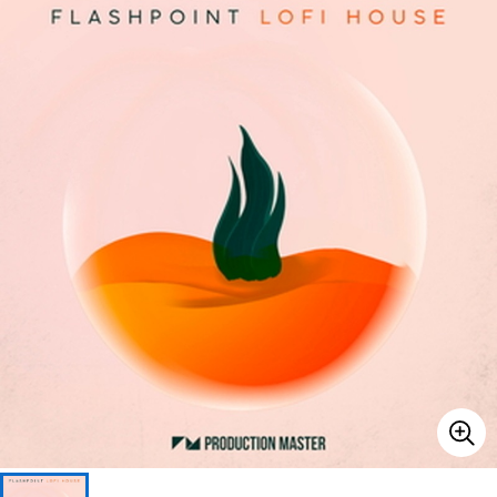
ベース
ウクレレ
ドラム
パーカッション
キーボード
電子ピアノ
管楽器
その他楽器
アンプ
エフェクター
DJ機器
DTM