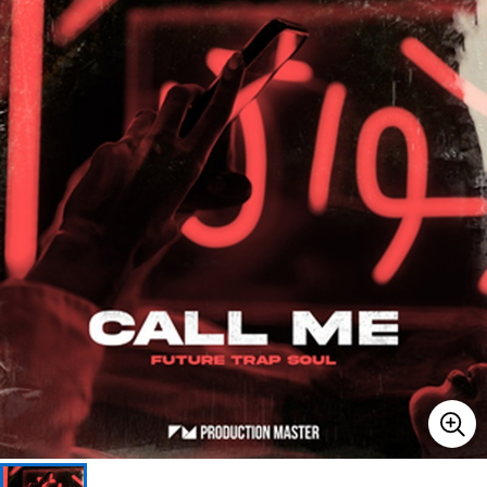
ベース
ウクレレ
ドラム
パーカッション
キーボード
電子ピアノ
管楽器
その他楽器
アンプ
エフェクター
DJ機器
DTM