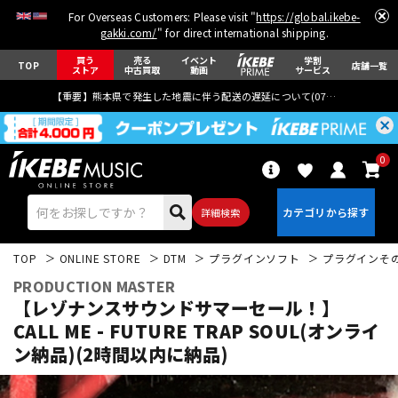
For Overseas Customers: Please visit "
https://global.ikebe-
gakki.com/
" for direct international shipping.
買う
売る
イベント
学割
TOP
店舗一覧
ストア
中古買取
動画
サービス
【重要】熊本県で発生した地震に伴う配送の遅延について(
07月29日
更新)
0
詳細検索
TOP
ONLINE STORE
DTM
プラグインソフト
プラグインそ
PRODUCTION MASTER
【レゾナンスサウンドサマーセール！】
CALL ME - FUTURE TRAP SOUL(オンライ
ン納品)(2時間以内に納品)
エレキギター
アコギ/エレアコ