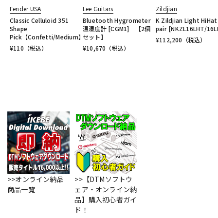
Fender USA
Lee Guitars
Zildjian
Classic Celluloid 351
Bluetooth Hygrometer
K Zildjian Light HiHat
Shape
温湿度計 [CGM1] 【2個
pair [NKZL16LHT/16L
Pick【Confetti/Medium】
セット】
¥
112,200
（税込）
¥
110
（税込）
¥
10,670
（税込）
>>オンライン納品
>>【DTMソフトウ
商品一覧
ェア・オンライン納
品】購入初心者ガイ
ド！