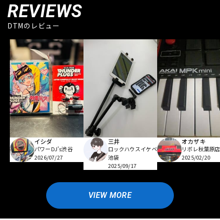
REVIEWS
DTMのレビュー
イシダ
三井
オカザキ
パワーDJ's渋谷
ロックハウスイケベ
リボレ秋葉原
2026/07/27
池袋
2025/02/20
2025/09/17
VIEW MORE