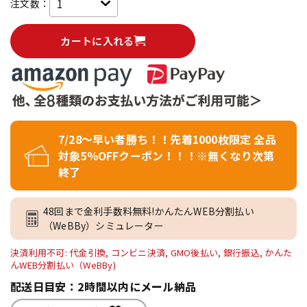
注文数：
カートに入れる
7/28～早い者勝ち！！先着1000枚限定 全品
対象5％OFFクーポン！！！※無くなり次第
終了
48回まで金利手数料無料!かんたんWEB分割払い
（WeBBy）シミュレーター
決済利用不可: 代金引換, コンビニ決済, GMO後払い, 銀行振込, かんた
んWEB分割払い（WeBBy)
配送日目安：2時間以内にメール納品