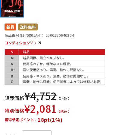
DTM オンライン納品
レコーディング機器
配信/ライブ機器
楽器アクセサリ
新品
送料無料
商品番号 817080
JAN ：
2500120640264
S
コンディション
：
中古
ヴィンテージ
¥
4,752
販売価格
（税込）
¥
2,081
特別価格
（税込）
18pt(1%)
獲得予定ポイント：