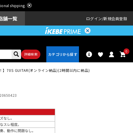
ational shipping.
店舗一覧
ログイン
新規会員登録
0
詳細検索
0S GUITAR(オンライン納品)(2時間以内に納品)
パーカッショ
ドラム
ン
20650423
アンプ
エフェクター