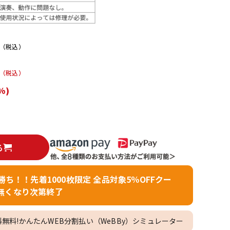
配信/ライブ
楽器アクセサ
機器
リ
（税込）
（税込）
%)
る
者勝ち！！先着1000枚限定 全品対象5％OFFクー
無くなり次第終了
料無料!かんたんWEB分割払い（WeBBy）シミュレーター