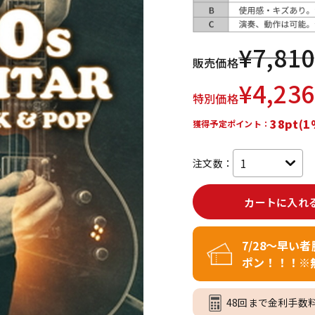
DTM オンラ
レコーディン
イン納品
グ機器
¥
7,810
販売価格
ジ
¥
4,236
特別価格
38pt(1
獲得予定ポイント：
注文数：
カートに入れ
7/28～早い
ポン！！！※
48回まで金利手数