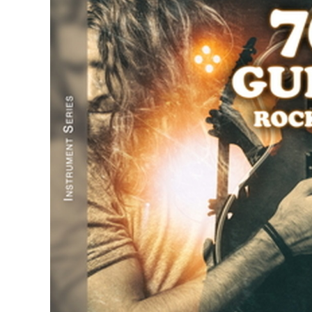
DJ機器
DTM
中古
ヴィンテー