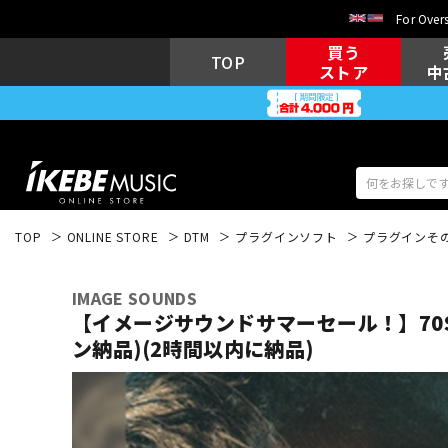
For Overs
買う
TOP
ストア
中
TOP
ONLINE STORE
DTM
プラグインソフト
プラグインそ
アコギ/エレ
エレキギター
アコ
IMAGE SOUNDS
【イメージサウンドサマーセール！】70S 
ン納品)(2時間以内に納品)
キーボード
電子ピアノ