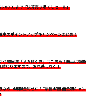
026.08.31まで「決算売り尽くしセール」
開催中のポイントアップキャンペーンまとめ！
イケベ50周年「メガ値引き」はこちら！商品は頻繁
れ替わりますので、お見逃しなく！
迷うなら“4年間金利ゼロ！”最長48回 無金利キャン
ン