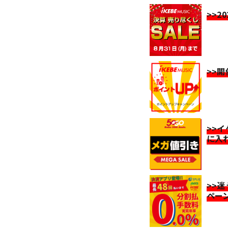
>>2
>>
>>
に入
>>
ペー