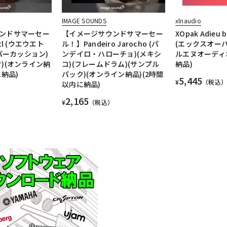
IMAGE SOUNDS
xlnaudio
ンドサマーセー
【イメージサウンドサマーセー
XOpak Adieu b
tl (ウエウエト
ル！】Pandeiro Jarocho (パ
(エックスオーパ
(パーカッション)
ンデイロ・ハローチョ)(メキシ
ルエヌオーディ
)(オンライン納
コ)(フレームドラム)(サンプル
納品)
に納品)
パック)(オンライン納品)(2時間
5,445
¥
（税込）
以内に納品)
2,165
¥
（税込）