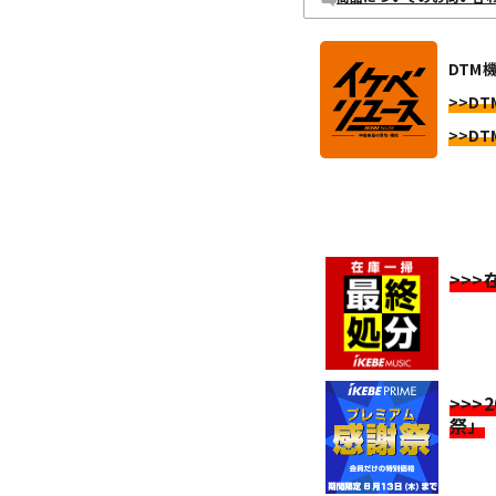
DTM
>>DT
>>DT
>>
>>>
祭」