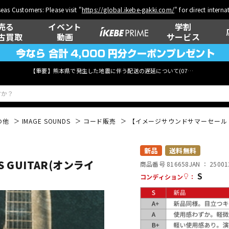
eas Customers: Please visit "
https://global.ikebe-gakki.com/
" for direct intern
売る
イベント
学割
古買取
動画
サービス
【重要】熊本県で発生した地震に伴う配送の遅延について(
07月29日
更新)
の他
IMAGE SOUNDS
コード販売
【イメージサウンドサマーセール！】7
ベース
ウクレレ
新品
送料無料
GUITAR(オンライ
商品番号 816658
JAN ：
25001
S
コンディション
：
管楽器
その他楽器