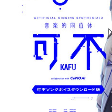
DJ機器
DTM
中古
ヴィンテー