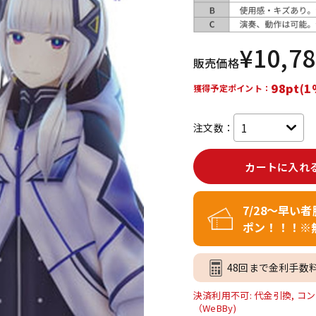
DTM オンラ
レコーディン
イン納品
グ機器
¥
10,7
販売価格
ジ
98pt(1
獲得予定ポイント：
注文数：
カートに入れ
7/28～早い
ポン！！！※
48回まで金利手数
決済利用不可: 代金引換, コン
（WeBBy)