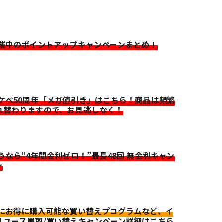
開催中のポイントアップキャンペーンまとめ！
イケベ50周年「メガ値引き」はこちら！商品は頻繁
れ替わりますので、お見逃しなく！
迷うなら“4年間金利ゼロ！”最長48回 無金利キャン
ン
更にお得に購入可能な買い替えプログラムなど、イ
リユース買取/買い替えキャンペーン詳細はこちら