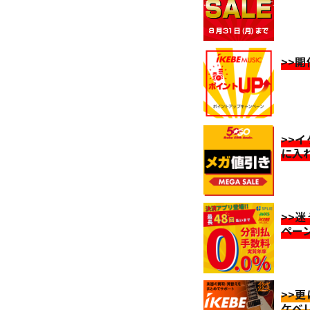
>>
>>
に入
>>
ペー
>>
ケベ