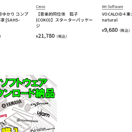
Cevio
AH-Software
 結月ゆかり コンプ
【音楽的同位体 狐子
VOCALOID
 [SAHS-
(COKO)】スターターパッケー
natural
ジ
9,680
¥
（税込）
21,780
）
¥
（税込）