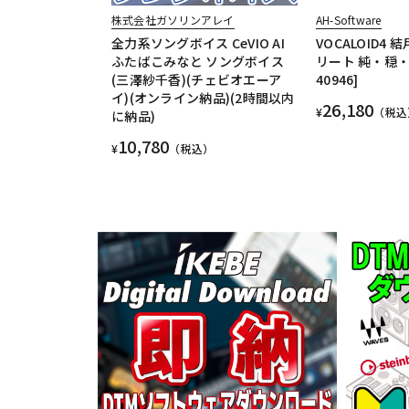
株式会社ガソリンアレイ
AH-Software
全力系ソングボイス CeVIO AI
VOCALOID4
ふたばこみなと ソングボイス
リート 純・穏・凛
(三澤紗千香)(チェビオエーア
40946]
イ)(オンライン納品)(2時間以内
26,180
¥
（税込
に納品)
10,780
¥
（税込）