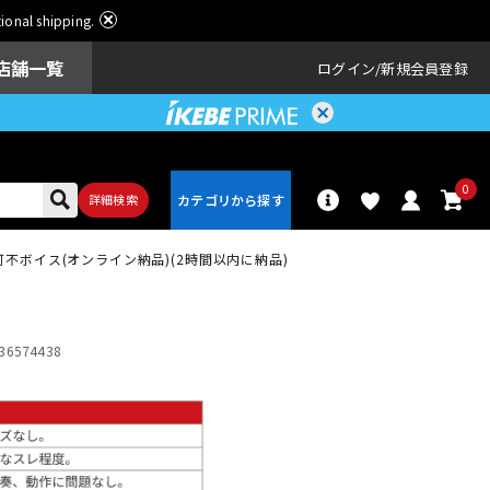
ational shipping.
店舗一覧
ログイン
新規会員登録
0
詳細検索
 可不ボイス(オンライン納品)(2時間以内に納品)
パーカッショ
ドラム
ン
36574438
アンプ
エフェクター