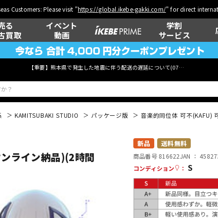
eas Customers: Please visit "
https://global.ikebe-gakki.com/
" for direct intern
売る
イベント
学割
古買取
動画
サービス
【重要】熊本県で発生した地震に伴う配送の遅延について(
07月29日
更新)
系
KAMITSUBAKI STUDIO
パッケージ版
音楽的同位体 可不(KAFU)
ベース
ウクレレ
新品
送料無料
オンライン納品)(2時間
商品番号 816622
JAN ：
45827
S
コンディション
：
管楽器
その他楽器