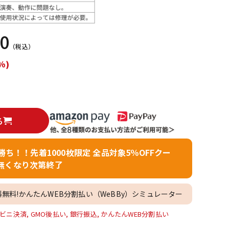
配信/ライブ
楽器アクセサ
機器
リ
80
（税込）
%)
る
者勝ち！！先着1000枚限定 全品対象5％OFFクー
無くなり次第終了
料無料!かんたんWEB分割払い（WeBBy）シミュレーター
ビニ決済, GMO後払い, 銀行振込, かんたんWEB分割払い