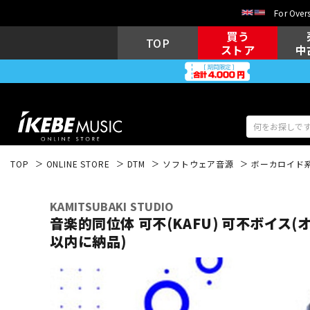
For Overs
買う
TOP
ストア
中
TOP
ONLINE STORE
DTM
ソフトウェア音源
ボーカロイド
アコギ/エレ
エレキギター
アコ
KAMITSUBAKI STUDIO
音楽的同位体 可不(KAFU) 可不ボイス(
以内に納品)
キーボード
電子ピアノ