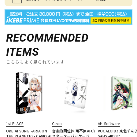
RECOMMENDED
ITEMS
こちらもよく見られています
1st PLACE
Cevio
AH-Software
OИE AI SONG -ARIA ON
音楽的同位体 可不(KAFU)
VOCALOID3 東北ずん
THE PLANETES- CeVIO AI
スターターパッケージ
SAHS-40887