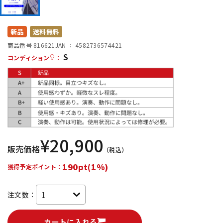
DTM オンライン納品
レコーディング機器
新品
送料無料
配信/ライブ機器
楽器アクセサリ
商品番号 816621
JAN ：
4582736574421
S
コンディション
：
中古
ヴィンテージ
¥
20,900
販売価格
（税込）
190pt(1%)
獲得予定ポイント：
注文数：
カートに入れる