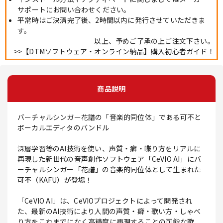
サポートにお問い合わせください。
平常時はご決済完了後、2時間以内に発行させていただきま
す。
以上、予めご了承の上ご注文下さい。
>>【DTMソフトウェア・オンライン納品】購入初心者ガイド！
商品説明
バーチャルシンガー花譜の「音楽的同位体」である可不と
ボーカルエディタのバンドル
深層学習等のAI技術を使い、声質・癖・喋り方をリアルに
再現した新世代の音声創作ソフトウェア「CeVIO AI」にバ
ーチャルシンガー「花譜」の音楽的同位体として生まれた
可不（KAFU）が登場！
「CeVIO AI」は、CeVIOプロジェクトによって開発され
た、最新のAI技術により人間の声質・癖・歌い方・しゃべ
り方をこれまでになく高精度に再現することの可能な歌