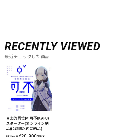
RECENTLY VIEWED
最近チェックした商品
音楽的同位体 可不(KAFU)
スターター(オンライン納
品)(2時間以内に納品)
¥20,900
販売価格
(税込)