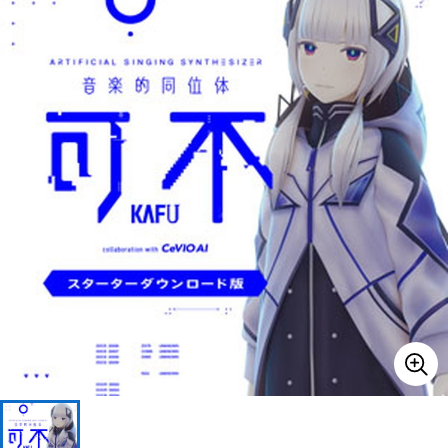
ベース
ウクレレ
ドラム
パーカッション
キーボード
電子ピアノ
管楽器
その他楽器
アンプ
エフェクター
DJ機器
DTM