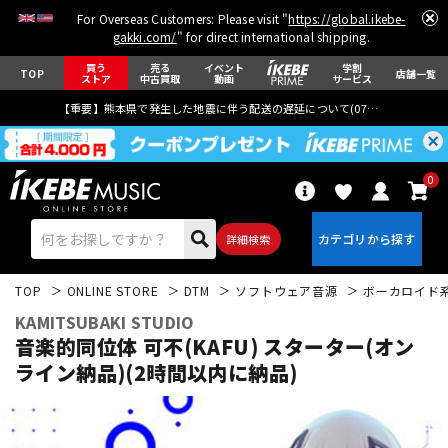
For Overseas Customers: Please visit "
https://global.ikebe-
gakki.com/
" for direct international shipping.
買う
売る
イベント
学割
TOP
店舗一覧
ストア
中古買取
動画
サービス
【重要】熊本県で発生した地震に伴う配送の遅延について(
07月29日
更新)
0
詳細検索
TOP
ONLINE STORE
DTM
ソフトウェア音源
ボーカロイド
KAMITSUBAKI STUDIO
音楽的同位体 可不(KAFU) スターター(オン
ライン納品)(2時間以内に納品)
エレキギター
アコギ/エレアコ