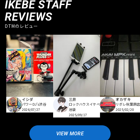
IKEBE STAFF
REVIEWS
DTMのレビュー
イシダ
三井
オカザキ
パワーDJ's渋谷
ロックハウスイケベ
リボレ秋葉原
2026/07/27
池袋
2025/02/20
2025/09/17
VIEW MORE