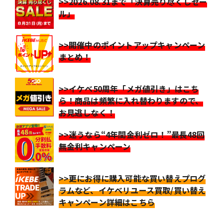
>>2026.08.31まで「決算売り尽くしセー
ル」
>>開催中のポイントアップキャンペーン
まとめ！
>>イケベ50周年「メガ値引き」はこち
ら！商品は頻繁に入れ替わりますので、
お見逃しなく！
>>迷うなら“4年間金利ゼロ！”最長48回
無金利キャンペーン
>>更にお得に購入可能な買い替えプログ
ラムなど、イケベリユース買取/買い替え
キャンペーン詳細はこちら