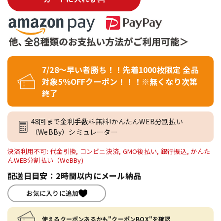
7/28～早い者勝ち！！先着1000枚限定 全品
対象5％OFFクーポン！！！※無くなり次第
終了
48回まで金利手数料無料!かんたんWEB分割払い
（WeBBy）シミュレーター
決済利用不可: 代金引換, コンビニ決済, GMO後払い, 銀行振込, かんた
んWEB分割払い（WeBBy)
配送日目安：2時間以内にメール納品
お気に入りに追加
使えるクーポンあるかも"クーポンBOX"を確認