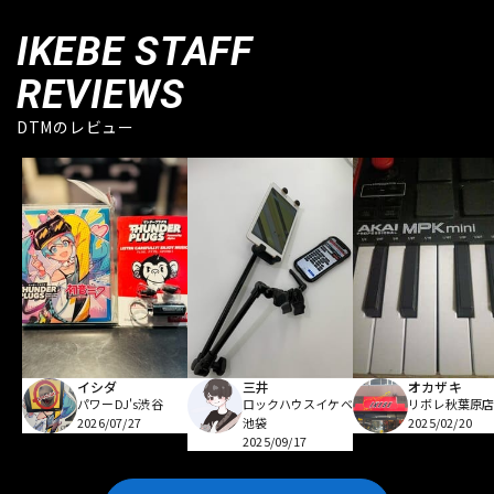
IKEBE STAFF
REVIEWS
DTMのレビュー
イシダ
三井
オカザキ
パワーDJ's渋谷
ロックハウスイケベ
リボレ秋葉原
2026/07/27
池袋
2025/02/20
2025/09/17