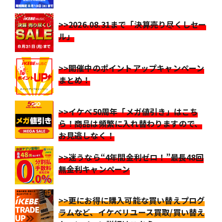
>>2026.08.31まで「決算売り尽くしセー
ル」
>>開催中のポイントアップキャンペーン
まとめ！
>>イケベ50周年「メガ値引き」はこち
ら！商品は頻繁に入れ替わりますので、
お見逃しなく！
>>迷うなら“4年間金利ゼロ！”最長48回
無金利キャンペーン
>>更にお得に購入可能な買い替えプログ
ラムなど、イケベリユース買取/買い替え