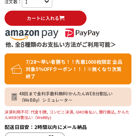
注文数：
カートに入れる
7/28～早い者勝ち！！先着1000枚限定 全品
対象5％OFFクーポン！！！※無くなり次第
終了
48回まで金利手数料無料!かんたんWEB分割払い
（WeBBy）シミュレーター
決済利用不可: 代金引換, コンビニ決済, GMO後払い, 銀行振込, かんた
んWEB分割払い（WeBBy)
配送日目安：2時間以内にメール納品