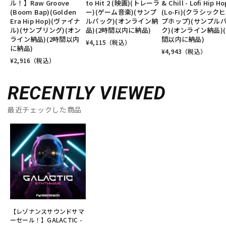
ル！】Raw Groove
to Hit 2 (映画)(トレーラ
& Chill - Lofi Hip Ho
(Boom Bap)(Golden
ー)(ゲーム音楽)(サンプ
(Lo-Fi)(クラシック
Era Hip Hop)(ヴァイナ
ルパック)(オンライン納
プホップ)(サンプル
ル)(サンプリング)(オン
品)(2時間以内に納品)
ク)(オンライン納品)(
ライン納品)(2時間以内
間以内に納品)
¥
4,115
（税込）
に納品)
¥
4,943
（税込）
¥
2,916
（税込）
RECENTLY VIEWED
最近チェックした商品
【レゾナンスサウンドサマ
ーセール！】GALACTIC -