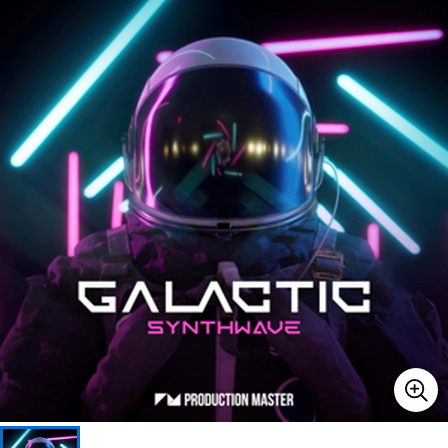
ベース
ウクレレ
ドラム
パーカッション
キーボード
電子ピアノ
管楽器
その他楽器
アンプ
エフェクター
DJ機器
DTM