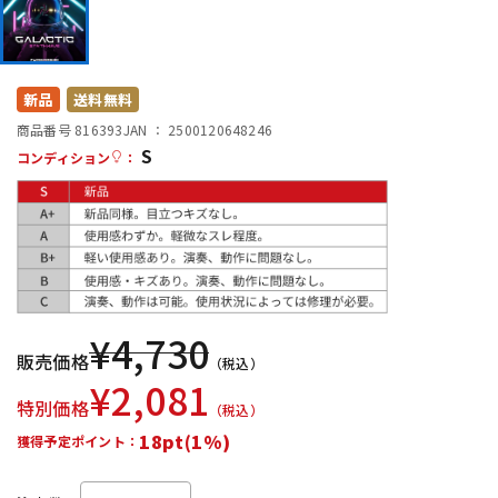
DTM オンライン納品
レコーディング機器
配信/ライブ機器
楽器アクセサリ
新品
送料無料
商品番号 816393
JAN ：
2500120648246
S
コンディション
：
中古
ヴィンテージ
¥
4,730
販売価格
（税込）
¥
2,081
特別価格
（税込）
18pt(1%)
獲得予定ポイント：