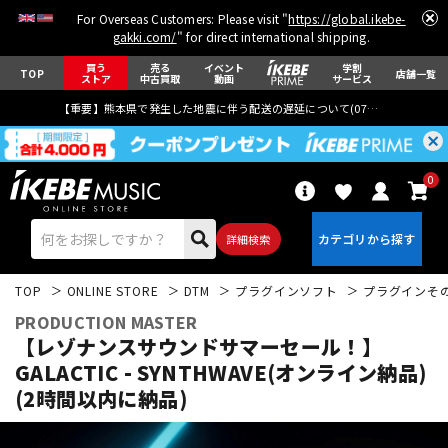
For Overseas Customers: Please visit "
https://global.ikebe-
gakki.com/
" for direct international shipping.
買う
売る
イベント
学割
TOP
店舗一覧
ストア
中古買取
動画
サービス
【重要】熊本県で発生した地震に伴う配送の遅延について(
07月29日
更新)
0
詳細検索
TOP
ONLINE STORE
DTM
プラグインソフト
プラグインそ
PRODUCTION MASTER
【レゾナンスサウンドサマーセール！】
GALACTIC - SYNTHWAVE(オンライン納品)
(2時間以内に納品)
エレキギター
アコギ/エレアコ