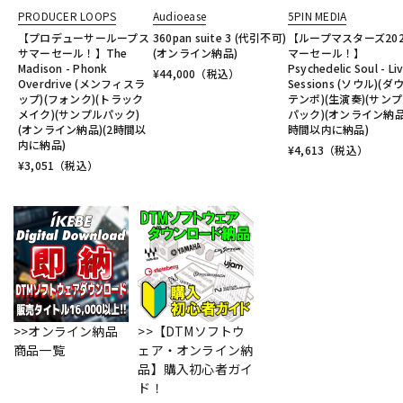
PRODUCER LOOPS
Audioease
5PIN MEDIA
【プロデューサーループス
360pan suite 3 (代引不可)
【ループマスターズ20
サマーセール！】The
(オンライン納品)
マーセール！】
Madison - Phonk
Psychedelic Soul - Li
¥
44,000
（税込）
Overdrive (メンフィスラ
Sessions (ソウル)(ダ
ップ)(フォンク)(トラック
テンポ)(生演奏)(サン
メイク)(サンプルパック)
パック)(オンライン納品)
(オンライン納品)(2時間以
時間以内に納品)
内に納品)
¥
4,613
（税込）
¥
3,051
（税込）
>>オンライン納品
>>【DTMソフトウ
商品一覧
ェア・オンライン納
品】購入初心者ガイ
ド！