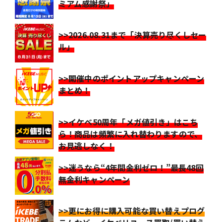
ミアム感謝祭」
>>2026.08.31まで「決算売り尽くしセー
ル」
>>開催中のポイントアップキャンペーン
まとめ！
>>イケベ50周年「メガ値引き」はこち
ら！商品は頻繁に入れ替わりますので、
お見逃しなく！
>>迷うなら“4年間金利ゼロ！”最長48回
無金利キャンペーン
>>更にお得に購入可能な買い替えプログ