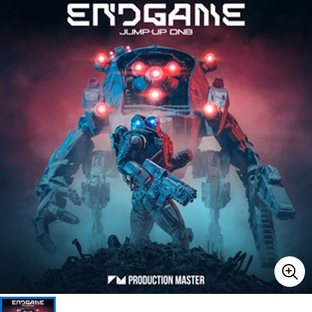
ベース
ウクレレ
ドラム
パーカッション
キーボード
電子ピアノ
管楽器
その他楽器
アンプ
エフェクター
DJ機器
DTM