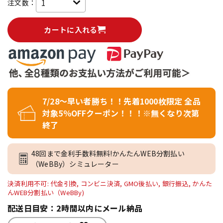
注文数：
カートに入れる
7/28～早い者勝ち！！先着1000枚限定 全品
対象5％OFFクーポン！！！※無くなり次第
終了
48回まで金利手数料無料!かんたんWEB分割払い
（WeBBy）シミュレーター
決済利用不可: 代金引換, コンビニ決済, GMO後払い, 銀行振込, かんた
んWEB分割払い（WeBBy)
配送日目安：2時間以内にメール納品