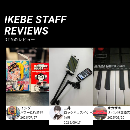
IKEBE STAFF
REVIEWS
DTMのレビュー
イシダ
三井
オカザキ
パワーDJ's渋谷
ロックハウスイケベ
リボレ秋葉原
2026/07/27
池袋
2025/02/20
2025/09/17