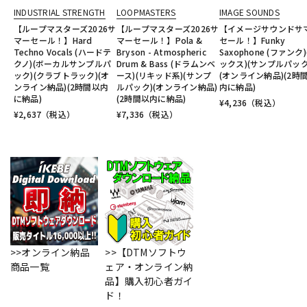
INDUSTRIAL STRENGTH
LOOPMASTERS
IMAGE SOUNDS
【ループマスターズ2026サ
【ループマスターズ2026サ
【イメージサウンドサ
マーセール！】Hard
マーセール！】Pola &
セール！】Funky
Techno Vocals (ハードテ
Bryson - Atmospheric
Saxophone (ファンク)
クノ)(ボーカルサンプルパ
Drum & Bass (ドラムンベ
ックス)(サンプルパック
ック)(クラブトラック)(オ
ース)(リキッド系)(サンプ
(オンライン納品)(2時
ンライン納品)(2時間以内
ルパック)(オンライン納品)
内に納品)
に納品)
(2時間以内に納品)
¥
4,236
（税込）
¥
2,637
（税込）
¥
7,336
（税込）
>>オンライン納品
>>【DTMソフトウ
商品一覧
ェア・オンライン納
品】購入初心者ガイ
ド！