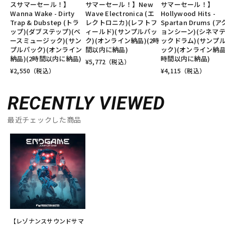
スサマーセール！】
サマーセール！】New
サマーセール！】
Wanna Wake - Dirty
Wave Electronica (エ
Hollywood Hits -
Trap & Dubstep (トラ
レクトロニカ)(レフトフ
Spartan Drums (
ップ)(ダブステップ)(ベ
ィールド)(サンプルパッ
ョンシーン)(シネマ
ースミュージック)(サン
ク)(オンライン納品)(2時
ックドラム)(サンプ
プルパック)(オンライン
間以内に納品)
ック)(オンライン納品)
納品)(2時間以内に納品)
時間以内に納品)
¥
5,772
（税込）
¥
2,550
（税込）
¥
4,115
（税込）
RECENTLY VIEWED
最近チェックした商品
【レゾナンスサウンドサマ