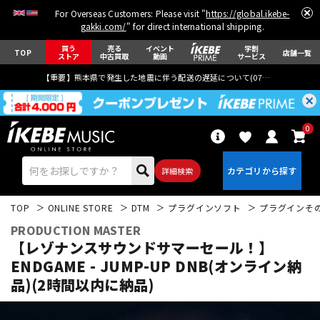
For Overseas Customers: Please visit "
https://global.ikebe-
gakki.com/
" for direct international shipping.
買う
売る
イベント
学割
TOP
店舗一覧
ストア
中古買取
動画
サービス
【重要】熊本県で発生した地震に伴う配送の遅延について(
07月29日
更新)
0
詳細検索
TOP
ONLINE STORE
DTM
プラグインソフト
プラグインそ
PRODUCTION MASTER
【レゾナンスサウンドサマーセール！】
ENDGAME - JUMP-UP DNB(オンライン納
品)(2時間以内に納品)
エレキギター
アコギ/エレアコ