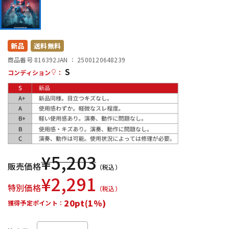
DTM オンライン納品
レコーディング機器
配信/ライブ機器
楽器アクセサリ
新品
送料無料
商品番号 816392
JAN ：
2500120648239
S
コンディション
：
中古
ヴィンテージ
¥
5,203
販売価格
（税込）
¥
2,291
特別価格
（税込）
20pt(1%)
獲得予定ポイント：