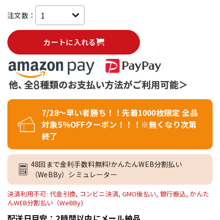
注文数：
カートに入れる
7/28～早い者勝ち！！先着1000枚限定 全品
対象5％OFFクーポン！！！※無くなり次第
終了
48回まで金利手数料無料!かんたんWEB分割払い
（WeBBy）シミュレーター
決済利用不可: 代金引換, コンビニ決済, GMO後払い, 銀行振込, かんた
んWEB分割払い（WeBBy)
配送日目安：2時間以内にメール納品