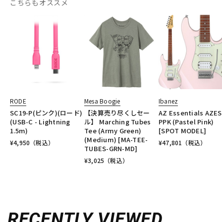
こちらもオススメ
RODE
Mesa Boogie
Ibanez
SC19-P(ピンク)(ロード)
【決算売り尽くしセー
AZ Essentials AZES
(USB-C - Lightning
ル】 Marching Tubes
PPK (Pastel Pink)
1.5m)
Tee (Army Green)
[SPOT MODEL]
(Medium) [MA-TEE-
¥
4,950
（税込）
¥
47,801
（税込）
TUBES-GRN-MD]
¥
3,025
（税込）
RECENTLY VIEWED