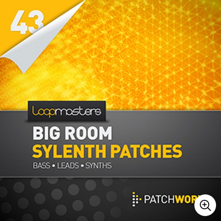
ベース
ウクレレ
ドラム
パーカッション
キーボード
電子ピアノ
管楽器
その他楽器
アンプ
エフェクター
DJ機器
DTM