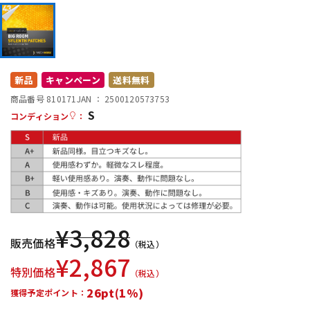
DTM オンライン納品
レコーディング機器
配信/ライブ機器
楽器アクセサリ
新品
キャンペーン
送料無料
商品番号 810171
JAN ：
2500120573753
中古
ヴィンテージ
S
コンディション
：
¥
3,828
販売価格
（税込）
¥
2,867
特別価格
（税込）
26pt(1%)
獲得予定ポイント：