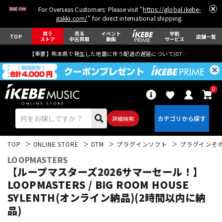
For Overseas Customers: Please visit "
https://global.ikebe-
gakki.com/
" for direct international shipping.
買う
売る
イベント
学割
TOP
店舗一覧
ストア
中古買取
動画
サービス
【重要】熊本県で発生した地震に伴う配送の遅延について(
07月29日
更新)
0
詳細検索
TOP
ONLINE STORE
DTM
プラグインソフト
プラグインそ
LOOPMASTERS
【ループマスターズ2026サマーセール！】
LOOPMASTERS / BIG ROOM HOUSE
SYLENTH(オンライン納品)(2時間以内に納
エレキギター
アコギ/エレアコ
品)