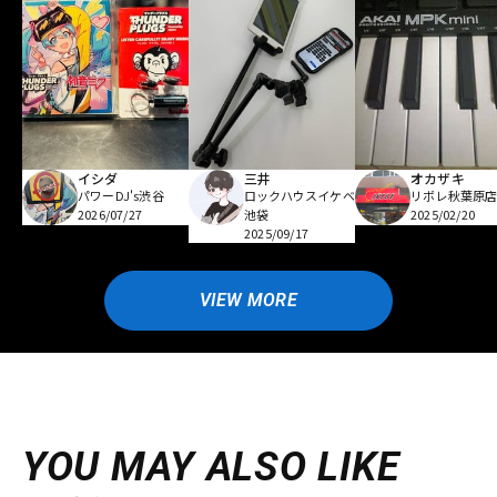
イシダ
三井
オカザキ
パワーDJ's渋谷
ロックハウスイケベ
リボレ秋葉原
2026/07/27
池袋
2025/02/20
2025/09/17
VIEW MORE
YOU MAY ALSO LIKE