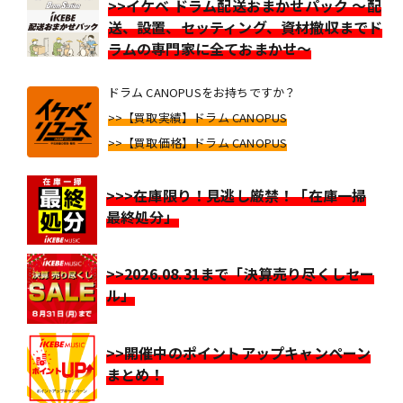
>>イケベ ドラム配送おまかせパック ～配
送、設置、セッティング、資材撤収までド
ラムの専門家に全ておまかせ～
ドラム CANOPUSをお持ちですか？
>>【買取実績】ドラム CANOPUS
>>【買取価格】ドラム CANOPUS
>>>在庫限り！見逃し厳禁！「在庫一掃
最終処分」
>>2026.08.31まで「決算売り尽くしセー
ル」
>>開催中のポイントアップキャンペーン
まとめ！