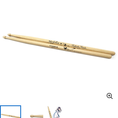
ベース
ウクレレ
ドラム
パーカッション
キーボード
電子ピアノ
管楽器
その他楽器
アンプ
エフェクター
DJ機器
DTM