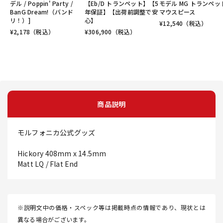
デル / Poppin' Party /
【Eb/D トランペット】【5
モデル MG トランペッ
BanG Dream!（バンド
年保証】【出荷前調整で安
マウスピース
リ！）]
心】
¥
12,540
（税込）
¥
2,178
（税込）
¥
306,900
（税込）
商品説明
モルフォニカ公式グッズ
Hickory 408mm x 14.5mm
Matt LQ / Flat End
※説明文中の価格・スペック等は掲載時点の情報であり、現状とは
異なる場合がございます。