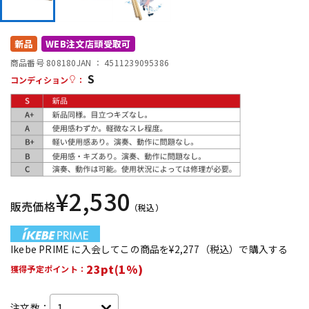
DTM オンライン納品
レコーディング機器
新品
WEB注文店頭受取可
配信/ライブ機器
楽器アクセサリ
商品番号 808180
JAN ：
4511239095386
S
コンディション
：
中古
ヴィンテージ
¥
2,530
販売価格
（税込）
Ikebe PRIME に入会してこの商品を¥2,277（税込）で購入する
23pt(1%)
獲得予定ポイント：
注文数：