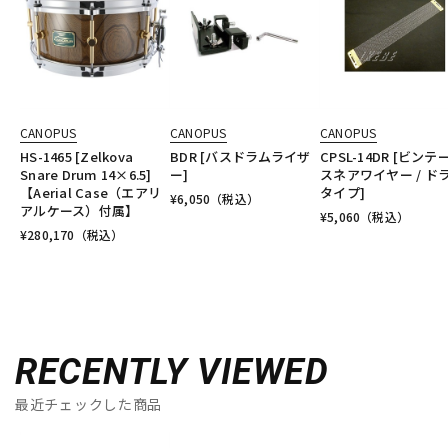
CANOPUS
CANOPUS
CANOPUS
HS-1465 [Zelkova
BDR [バスドラムライザ
CPSL-14DR [ビンテ
Snare Drum 14×6.5]
ー]
スネアワイヤー / ド
【Aerial Case（エアリ
タイプ]
¥
6,050
（税込）
アルケース）付属】
¥
5,060
（税込）
¥
280,170
（税込）
RECENTLY VIEWED
最近チェックした商品