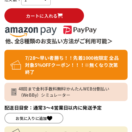
カートに入れる
7/28～早い者勝ち！！先着1000枚限定 全品
対象5％OFFクーポン！！！※無くなり次第
終了
48回まで金利手数料無料!かんたんWEB分割払い
（WeBBy）シミュレーター
配送日目安：通常3～4営業日以内に発送予定
お気に入りに追加