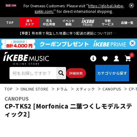
For Overseas Customers: Please visit "
https://global.ikebe-
gakki.com/
" for direct international shipping.
買う
売る
イベント
学割
TOP
店舗一覧
ストア
中古買取
動画
サービス
【重要】熊本県で発生した地震に伴う配送の遅延について(
07月29日
更新)
0
詳細検索
TOP
ONLINE STORE
ドラム
スティック
CANOPUS
CP
CANOPUS
CP-TKS2 [Morfonica 二葉つくしモデルステ
ィック2]
エレキギター
アコギ/エレアコ