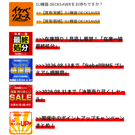
DJ機器 DECKSAVERをお持ちですか？
>>【買取実績】DJ機器 DECKSAVER
>>【買取価格】DJ機器 DECKSAVER
>>>在庫限り！見逃し厳禁！「在庫一掃
最終処分」
>>>2026.08.13まで「IkebePRIME プレ
ミアム感謝祭」
>>2026.08.31まで「決算売り尽くしセー
ル」
>>開催中のポイントアップキャンペーン
まとめ！