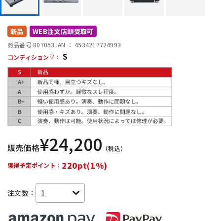
DTM オンライン納品
レコーディング機器
新品
WEB注文店頭受取可
配信/ライブ機器
楽器アクセサリ
商品番号 807053
JAN ：
4534217724993
S
コンディション
：
中古
ヴィンテージ
¥
24,200
販売価格
（税込）
220pt(1%)
獲得予定ポイント：
注文数：