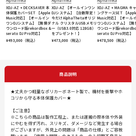
AlphaTheta
AlphaTheta
AlphaTheta
XDJ-AZ + DECKSAVER 本
XDJ-AZ 【オールインワン
XDJ-AZ + MAGMA キ
体保護カバーSET 【Apple
DJシステム】【台数限定！
ングケースSET 【Appl
Music対応】【オールイン
今だけAlphaThetaオリジ
Music対応】【オール
ワンDJシステム】【無償ダ
ナル クリスタルUSBメモリ
ワンDJシステム】【無
ウンロード版rekordbox &
ー（USB3.0対応 128GB）
ウンロード版rekordbo
serato DJ Pro対応】
をプレゼント！】
serato DJ Pro対応】
¥
493,000
（税込）
¥
473,000
（税込）
¥
478,500
（税込）
商品説明
★丈夫かつ軽量なポリカーボネート製で、機材を衝撃やホ
コリから守る本体保護カバー★
【ご注意】
※こちらの商品は製作工程上、または運搬の際本体や外装
にやむを得ず汚れ、スリキズ、ダメージなど発生する場合
がございますが、外見上の問題は「商品の仕様」とご容赦