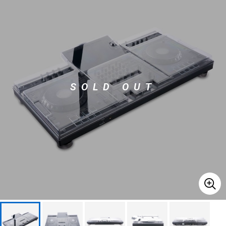
ベース
ウクレレ
ドラム
パーカッション
SOLD OUT
キーボード
電子ピアノ
管楽器
その他楽器
アンプ
エフェクター
DJ機器
DTM