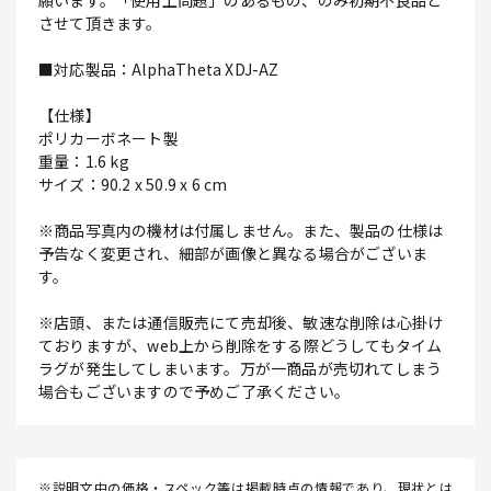
願います。「使用上問題」のあるもの、のみ初期不良品と
させて頂きます。
■対応製品：AlphaTheta XDJ-AZ
【仕様】
ポリカーボネート製
重量：1.6 kg
サイズ：90.2 x 50.9 x 6 cm
※商品写真内の機材は付属しません。また、製品の仕様は
予告なく変更され、細部が画像と異なる場合がございま
す。
※店頭、または通信販売にて売却後、敏速な削除は心掛け
ておりますが、web上から削除をする際どうしてもタイム
ラグが発生してしまいます。万が一商品が売切れてしまう
場合もございますので予めご了承ください。
※説明文中の価格・スペック等は掲載時点の情報であり、現状とは