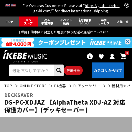
For Overseas Customers: Please visit "
https://global.ikebe-
gakki.com/
" for direct international shipping.
買う
売る
イベント
学割
TOP
店舗一覧
ストア
中古買取
動画
サービス
【重要】熊本県で発生した地震に伴う配送の遅延について(
07月29日
更新)
0
詳細検索
TOP
ONLINE STORE
DJ機器
DJアクセサリー
DJ機材用カバ
DECKSAVER
DS-PC-XDJAZ 【AlphaTheta XDJ-AZ 対応
保護カバー】(デッキセーバー)
エレキギター
アコギ/エレアコ