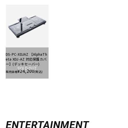
DS-PC-XDJAZ 【AlphaTh
eta XDJ-AZ 対応保護カバ
ー】(デッキセーバー)
SOLD OUT
¥24,200
販売価格
(税込)
ENTERTAINMENT