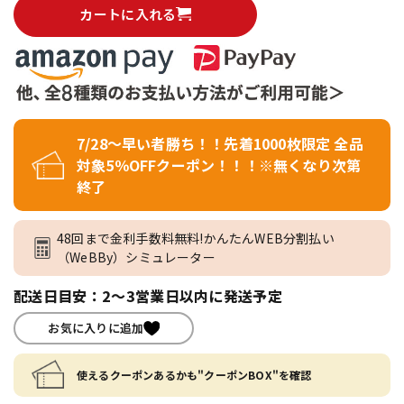
カートに入れる
7/28～早い者勝ち！！先着1000枚限定 全品
対象5％OFFクーポン！！！※無くなり次第
終了
48回まで金利手数料無料!かんたんWEB分割払い
（WeBBy）シミュレーター
配送日目安：2～3営業日以内に発送予定
お気に入りに追加
使えるクーポンあるかも"クーポンBOX"を確認