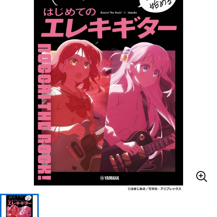
ベース
ウクレレ
ドラム
パーカッション
キーボード
電子ピアノ
管楽器
その他楽器
アンプ
エフェクター
DJ機器
DTM