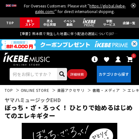
For Overseas Customers: Please visit "
https://global.ikebe-
gakki.com/
" for direct international shipping.
買う
売る
イベント
学割
TOP
店舗一覧
ストア
中古買取
動画
サービス
【重要】熊本県で発生した地震に伴う配送の遅延について(
07月29日
更新)
0
詳細検索
TOP
ONLINE STORE
楽器アクセサリ
書籍・メディア
エレ
ヤマハミュージックEHD
ぼっち・ざ・ろっく！ ひとりで始めるはじめ
てのエレキギター
エレキギター
アコギ/エレアコ