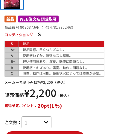
DTM オンライン納品
レコーディング機器
新品
WEB注文店頭受取可
配信/ライブ機器
楽器アクセサリ
商品番号 807037
JAN ：
4947817302469
S
コンディション
：
中古
ヴィンテージ
メーカー希望小売価格
¥
2,200
（税込）
¥
2,200
販売価格
（税込）
20pt(1%)
獲得予定ポイント：
注文数：