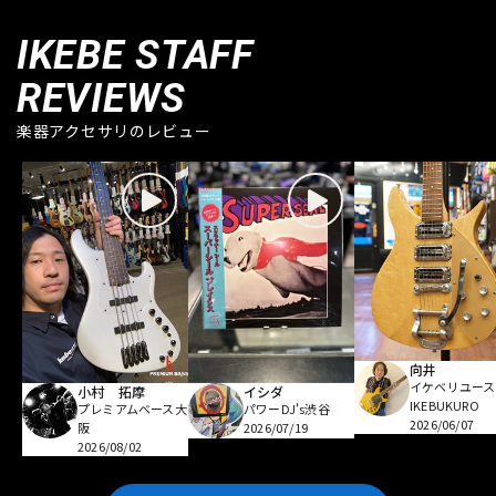
IKEBE STAFF
REVIEWS
楽器アクセサリのレビュー
向井
イケベリユース
小村 拓摩
イシダ
IKEBUKURO
プレミアムベース大
パワーDJ's渋谷
2026/06/07
阪
2026/07/19
2026/08/02