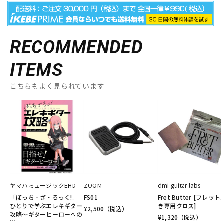
RECOMMENDED
ITEMS
こちらもよく見られています
ヤマハミュージックEHD
ZOOM
dmi guitar labs
「ぼっち・ざ・ろっく!」
FS01
Fret Butter [フレッ
ひとりで学ぶエレキギター
き専用クロス]
¥
2,500
（税込）
攻略～ギターヒーローへの
¥
1,320
（税込）