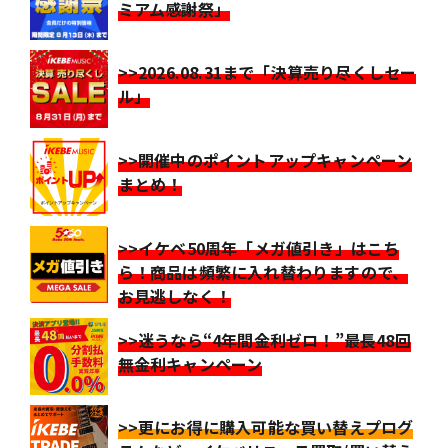
ミアム感謝祭」
>>2026.08.31まで「決算売り尽くしセー
ル」
>>開催中のポイントアップキャンペーン
まとめ！
>>イケベ50周年「メガ値引き」はこち
ら！商品は頻繁に入れ替わりますので、
お見逃しなく！
>>迷うなら“4年間金利ゼロ！”最長48回
無金利キャンペーン
>>更にお得に購入可能な買い替えプログ