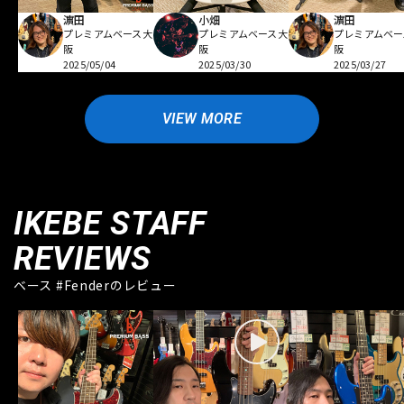
濵田
小畑
濵田
プレミアムベース大
プレミアムベース大
プレミアムベー
阪
阪
阪
2025/05/04
2025/03/30
2025/03/27
VIEW MORE
IKEBE STAFF
REVIEWS
ベース #Fenderのレビュー