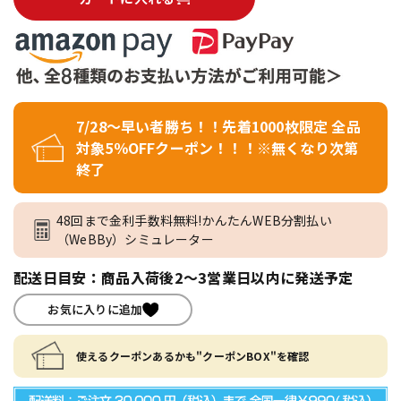
7/28～早い者勝ち！！先着1000枚限定 全品
対象5％OFFクーポン！！！※無くなり次第
終了
48回まで金利手数料無料!かんたんWEB分割払い
（WeBBy）シミュレーター
配送日目安：商品入荷後2～3営業日以内に発送予定
お気に入りに追加
使えるクーポンあるかも"クーポンBOX"を確認