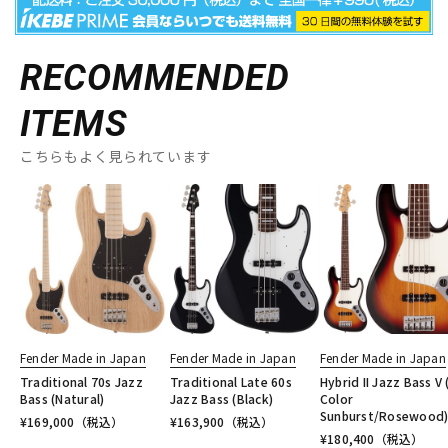
RECOMMENDED
ITEMS
こちらもよく見られています
Fender Made in Japan
Fender Made in Japan
Fender Made in Japan
Traditional 70s Jazz
Traditional Late 60s
Hybrid II Jazz Bass V 
Bass (Natural)
Jazz Bass (Black)
Color
Sunburst/Rosewood
¥
169,000
（税込）
¥
163,900
（税込）
¥
180,400
（税込）