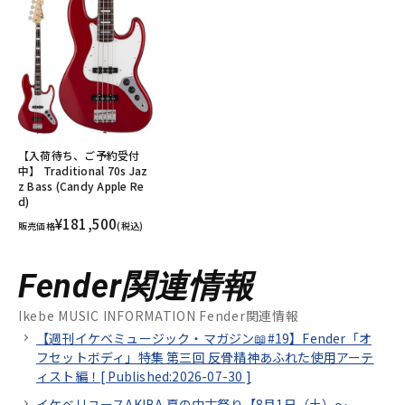
【入荷待ち、ご予約受付
中】 Traditional 70s Jaz
z Bass (Candy Apple Re
d)
¥181,500
販売価格
(税込)
Fender関連情報
Ikebe MUSIC INFORMATION Fender関連情報
【週刊イケベミュージック・マガジン📖#19】Fender「オ
フセットボディ」特集 第三回 反骨精神あふれた使用アーテ
ィスト編！[
Published:2026-07-30
]
イケベリユースAKIBA 夏の中古祭り【8月1日（土）～