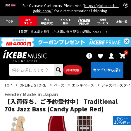
For Overseas Customers: Please visit "
https://global.ikebe-
gakki.com/
" for direct international shipping.
買う
売る
イベント
学割
TOP
店舗一覧
ストア
中古買取
動画
サービス
【重要】熊本県で発生した地震に伴う配送の遅延について(
07月29日
更新)
0
詳細検索
TOP
ONLINE STORE
ベース
エレキベース
ジャズベースタイ
Fender Made in Japan
【入荷待ち、ご予約受付中】 Traditional
70s Jazz Bass (Candy Apple Red)
エレキギター
アコギ/エレアコ
ポイント
10%
還元