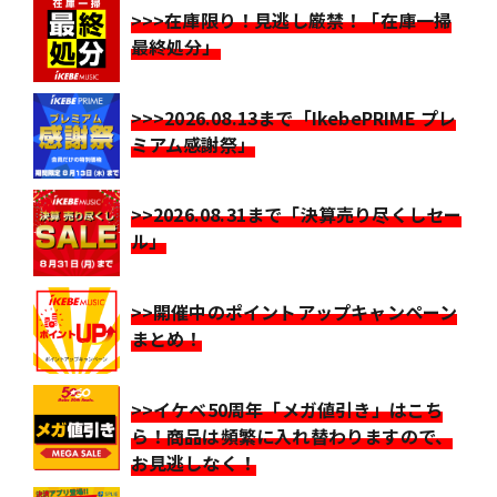
>>>在庫限り！見逃し厳禁！「在庫一掃
最終処分」
>>>2026.08.13まで「IkebePRIME プレ
ミアム感謝祭」
>>2026.08.31まで「決算売り尽くしセー
ル」
>>開催中のポイントアップキャンペーン
まとめ！
>>イケベ50周年「メガ値引き」はこち
ら！商品は頻繁に入れ替わりますので、
お見逃しなく！