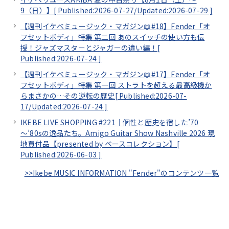
9（日）】[
Published:2026-07-27/
Updated:2026-07-29
]
【週刊イケベミュージック・マガジン📖#18】Fender「オ
フセットボディ」特集 第二回 あのスイッチの使い方も伝
授！ジャズマスターとジャガーの違い編！[
Published:2026-07-24
]
【週刊イケベミュージック・マガジン📖#17】Fender「オ
フセットボディ」特集 第一回 ストラトを超える最高級機か
らまさかの…その逆転の歴史[
Published:2026-07-
17/
Updated:2026-07-24
]
IKEBE LIVE SHOPPING #221｜個性と歴史を宿した’70
～’80sの逸品たち。Amigo Guitar Show Nashville 2026 現
地買付品【presented by ベースコレクション】[
Published:2026-06-03
]
>>Ikebe MUSIC INFORMATION "Fender"のコンテンツ一覧