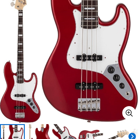
ベース
ウクレレ
ドラム
パーカッション
キーボード
電子ピアノ
管楽器
その他楽器
アンプ
エフェクター
DJ機器
DTM