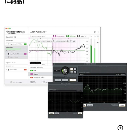
に納品)
ベース
ウクレレ
ドラム
パーカッション
キーボード
電子ピアノ
管楽器
その他楽器
アンプ
エフェクター
DJ機器
DTM