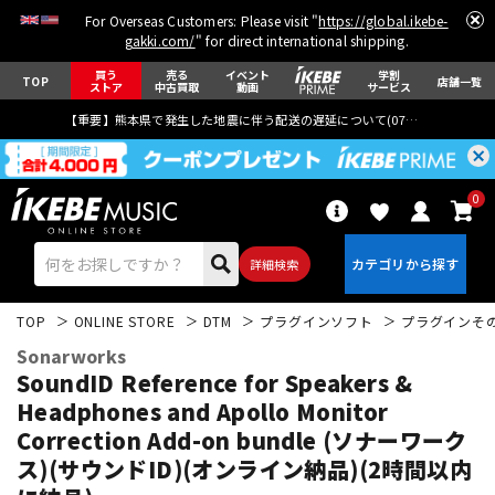
For Overseas Customers: Please visit "
https://global.ikebe-
gakki.com/
" for direct international shipping.
買う
売る
イベント
学割
TOP
店舗一覧
ストア
中古買取
動画
サービス
【重要】熊本県で発生した地震に伴う配送の遅延について(
07月29日
更新)
0
詳細検索
TOP
ONLINE STORE
DTM
プラグインソフト
プラグインそ
Sonarworks
SoundID Reference for Speakers &
Headphones and Apollo Monitor
Correction Add-on bundle (ソナーワーク
エレキギター
アコギ/エレアコ
ス)(サウンドID)(オンライン納品)(2時間以内