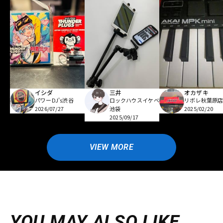
イシダ
三井
オカザキ
パワーDJ's渋谷
ロックハウスイケベ
リボレ秋葉原
2026/07/27
池袋
2025/02/20
2025/09/17
VIEW MORE
YOU MAY ALSO LIKE