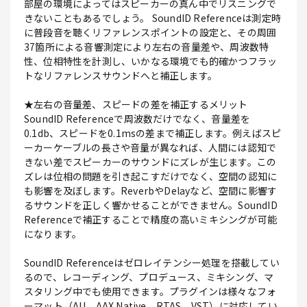
部屋の環境によってはスピーカーの真ん中でリスニングで
きないこともあるでしょう。 SoundID Referenceは測定時
に普段音を聴くリファレンスポイントの設定と、その周囲
37箇所による音響測定により左右の音量差や、周波数特
性、位相特性を計測し、いかなる環境でも的確かつフラッ
トなリファレンスサウンドへと補正します。
★左右の音量差、スピードの差を補正するメリット
SoundID Referenceで周波数だけでなく、音量差を
0.1db、スピードを0.1msの差まで補正します。例えばスピ
ーカーケーブルの長さや音量が異なれば、人間には認知で
きない差でスピーカーのサウンドにズレが生じます。この
ズレは位相の問題を引き起こすだけでなく、空間の認知に
も影響を及ぼします。ReverbやDelayなど、空間に影響す
るサウンドを正しく響かせることができません。SoundID
Referenceで補正することで精度の高いミキシングが可能
になります。
SoundID Referenceはゼロレイテンシー処理を搭載してい
るので、レコーディング、プロデュース、ミキシング、マ
スタリング中でも使用できます。プラグインは様々なフォ
ーマット（AU、AAX Native、RTAS、VST）に対応してい