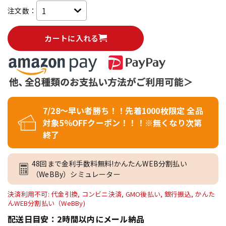
注文数：
カートに入れる
7/28～早い者勝ち！！先着1000枚限定 全品
対象5％OFFクーポン！！！※無くなり次第
終了
48回まで金利手数料無料!かんたんWEB分割払い
（WeBBy）シミュレーター
決済利用不可: 代金引換, コンビニ決済, GMO後払い, 銀行振込, かんた
んWEB分割払い（WeBBy)
配送日目安：2時間以内にメール納品