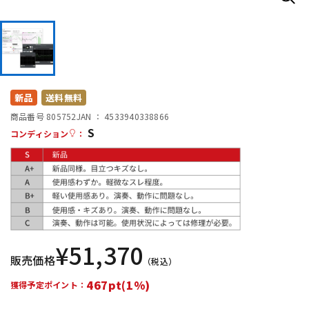
DTM オンライン納品
レコーディング機器
配信/ライブ機器
楽器アクセサリ
新品
送料無料
中古
ヴィンテージ
商品番号 805752
JAN ：
4533940338866
S
コンディション
：
¥
51,370
販売価格
（税込）
467pt(1%)
獲得予定ポイント：