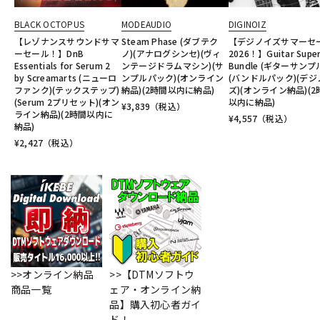
BLACK OCTOPUS
MODEAUDIO
DIGINOIZ
【レゾナンスサウンドサマ
Steam Phase (ダブテク
【デジノイズサマーセ
ーセール！】DnB
ノ)(アナログシンセ)(ヴィ
2026！】Guitar Supe
Essentials for Serum 2
ンテージドラムマシン)(サ
Bundle (ギターサンプ
by Screamarts (ニューロ
ンプルパック)(オンライン
(バンドルパック)(デジ
ファンク)(テックステップ)
納品)(2時間以内に納品)
ズ)(オンライン納品)(2
(Serum 2プリセット)(オン
以内に納品)
¥
3,839
（税込）
ライン納品)(2時間以内に
¥
4,557
（税込）
納品)
¥
2,427
（税込）
>>オンライン納品
>>【DTMソフトウ
商品一覧
ェア・オンライン納
品】購入初心者ガイ
ド！