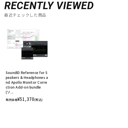
RECENTLY VIEWED
最近チェックした商品
SoundID Reference for S
peakers & Headphones a
nd Apollo Monitor Corre
ction Add-on bundle
(ソ...
¥51,370
販売価格
(税込)