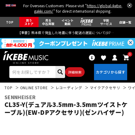
For Overseas Customers: Please visit "
https://global.ikebe-
gakki.com/
" for direct international shipping.
買う
売る
イベント
学割
TOP
店舗一覧
ストア
中古買取
動画
サービス
【重要】熊本県で発生した地震に伴う配送の遅延について(
07月29日
更新)
0
詳細検索
TOP
ONLINE STORE
レコーディング
マイクアクセサリ
ワ
SENNHEISER
CL35-Y(デュアル3.5mm-3.5mmツイストケ
ーブル)(EW-DPアクセサリ)(ゼンハイザー)
エレキギター
アコギ/エレアコ