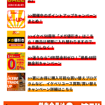
ル」
>>開催中のポイントアップキャンペーン
まとめ！
>>イケベ50周年「メガ値引き」はこち
ら！商品は頻繁に入れ替わりますので、
お見逃しなく！
>>迷うなら“4年間金利ゼロ！”最長48回
無金利キャンペーン
>>更にお得に購入可能な買い替えプログ
ラムなど、イケベリユース買取/買い替え
キャンペーン詳細はこちら