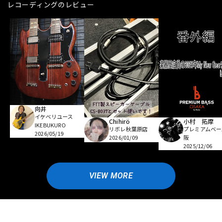
レコーディングのレビュー
向井
イケベリユース
Chihirö
小村 拓摩
IKEBUKURO
リボレ秋葉原店
プレミアムベー
2026/05/19
2026/01/09
阪
2025/12/06
VIEW MORE