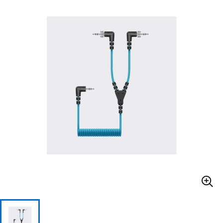
ベース
ウクレレ
ドラム
パーカッション
キーボード
電子ピアノ
管楽器
その他楽器
アンプ
エフェクター
DJ機器
DTM