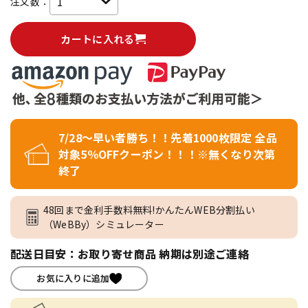
注文数：
カートに入れる
7/28～早い者勝ち！！先着1000枚限定 全品
対象5％OFFクーポン！！！※無くなり次第
終了
48回まで金利手数料無料!かんたんWEB分割払い
（WeBBy）シミュレーター
配送日目安：お取り寄せ商品 納期は別途ご連絡
お気に入りに追加