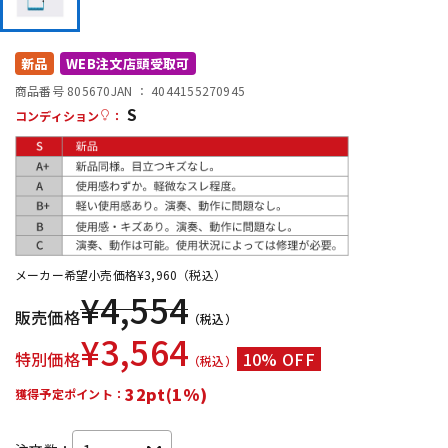
DTM オンライン納品
レコーディング機器
新品
WEB注文店頭受取可
配信/ライブ機器
楽器アクセサリ
商品番号 805670
JAN ：
4044155270945
S
コンディション
：
中古
ヴィンテージ
メーカー希望小売価格
¥
3,960
（税込）
¥
4,554
販売価格
（税込）
¥
3,564
特別価格
10% OFF
（税込）
32pt(1%)
獲得予定ポイント：