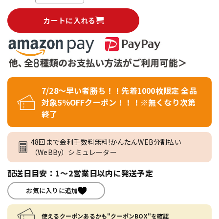
カートに入れる
7/28～早い者勝ち！！先着1000枚限定 全品
対象5％OFFクーポン！！！※無くなり次第
終了
48回まで金利手数料無料!かんたんWEB分割払い
（WeBBy）シミュレーター
配送日目安：1～2営業日以内に発送予定
お気に入りに追加
使えるクーポンあるかも"クーポンBOX"を確認