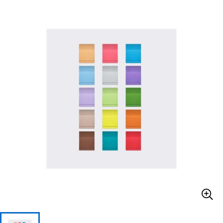
ベース
ウクレレ
ドラム
パーカッション
キーボード
電子ピアノ
管楽器
その他楽器
アンプ
エフェクター
DJ機器
DTM