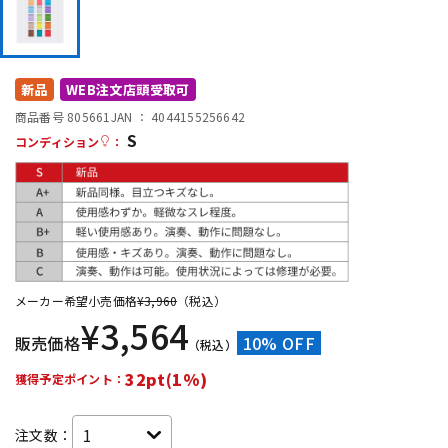
DTM オンライン納品
レコーディング機器
配信/ライブ機器
楽器アクセサリ
新品
WEB注文店頭受取可
商品番号 805661
JAN ：
4044155256642
S
コンディション
：
中古
ヴィンテージ
メーカー希望小売価格
¥
3,960
（税込）
¥
3,564
販売価格
10% OFF
（税込）
32pt(1%)
獲得予定ポイント：
注文数：