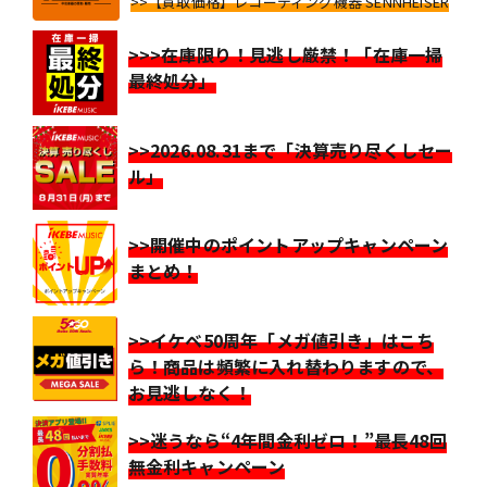
>>【買取価格】レコーディング機器 SENNHEISER
>>>在庫限り！見逃し厳禁！「在庫一掃
最終処分」
>>2026.08.31まで「決算売り尽くしセー
ル」
>>開催中のポイントアップキャンペーン
まとめ！
>>イケベ50周年「メガ値引き」はこち
ら！商品は頻繁に入れ替わりますので、
お見逃しなく！
>>迷うなら“4年間金利ゼロ！”最長48回
無金利キャンペーン