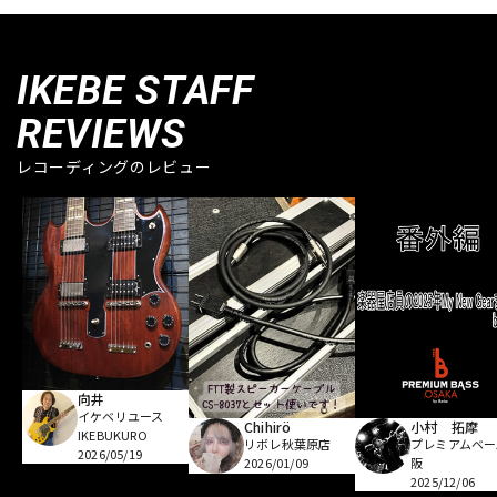
IKEBE STAFF
REVIEWS
レコーディングのレビュー
向井
イケベリユース
Chihirö
小村 拓摩
IKEBUKURO
リボレ秋葉原店
プレミアムベー
2026/05/19
2026/01/09
阪
2025/12/06