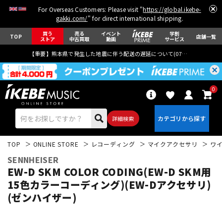
For Overseas Customers: Please visit "
https://global.ikebe-
gakki.com/
" for direct international shipping.
買う
売る
イベント
学割
TOP
店舗一覧
ストア
中古買取
動画
サービス
【重要】熊本県で発生した地震に伴う配送の遅延について(
07月29日
更新)
0
詳細検索
TOP
ONLINE STORE
レコーディング
マイクアクセサリ
ワ
SENNHEISER
EW-D SKM COLOR CODING(EW-D SKM用
15色カラーコーディング)(EW-Dアクセサリ)
(ゼンハイザー)
エレキギター
アコギ/エレアコ