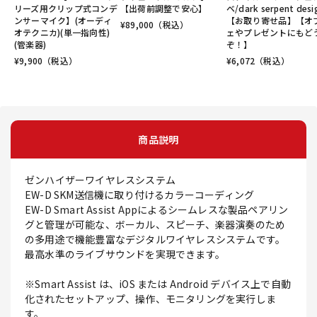
リーズ用クリップ式コンデ
【出荷前調整で安心】
ベ/dark serpent desi
ンサーマイク】(オーディ
【お取り寄せ品】【オ
¥
89,000
（税込）
オテクニカ)(単一指向性)
ェやプレゼントにもど
(管楽器)
ぞ！】
¥
9,900
（税込）
¥
6,072
（税込）
商品説明
ゼンハイザーワイヤレスシステム
EW-D SKM送信機に取り付けるカラーコーディング
EW-D Smart Assist Appによるシームレスな製品ペアリン
グと管理が可能な、ボーカル、スピーチ、楽器演奏のため
の多用途で機能豊富なデジタルワイヤレスシステムです。
最高水準のライブサウンドを実現できます。
※Smart Assist は、iOS または Android デバイス上で自動
化されたセットアップ、操作、モニタリングを実行しま
す。