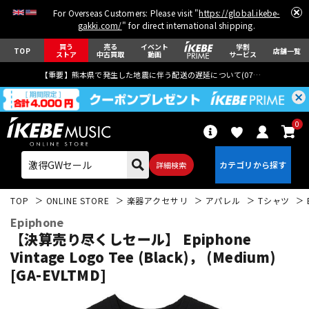
For Overseas Customers: Please visit "
https://global.ikebe-
gakki.com/
" for direct international shipping.
買う
売る
イベント
学割
TOP
店舗一覧
ストア
中古買取
動画
サービス
【重要】熊本県で発生した地震に伴う配送の遅延について(
07月29日
更新)
0
詳細検索
TOP
ONLINE STORE
楽器アクセサリ
アパレル
Tシャツ
Epiphone
【決算売り尽くしセール】 Epiphone
Vintage Logo Tee (Black)， (Medium)
[GA-EVLTMD]
エレキギター
アコギ/エレアコ