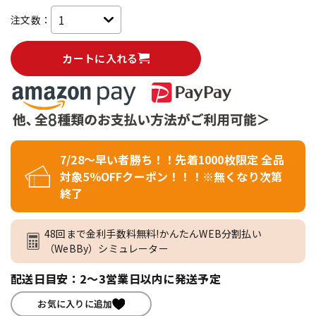
注文数：
カートに入れる
7/28～早い者勝ち！！先着1000枚限定 全品
対象5％OFFクーポン！！！※無くなり次第
終了
48回まで金利手数料無料!かんたんWEB分割払い
（WeBBy）シミュレーター
配送日目安：2～3営業日以内に発送予定
お気に入りに追加