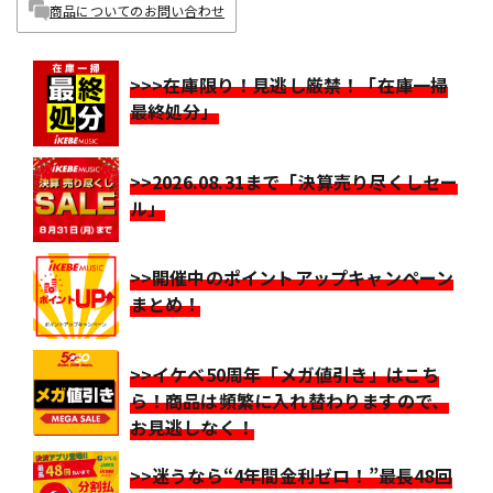
商品についてのお問い合わせ
>>>在庫限り！見逃し厳禁！「在庫一掃
最終処分」
>>2026.08.31まで「決算売り尽くしセー
ル」
>>開催中のポイントアップキャンペーン
まとめ！
>>イケベ50周年「メガ値引き」はこち
ら！商品は頻繁に入れ替わりますので、
お見逃しなく！
>>迷うなら“4年間金利ゼロ！”最長48回