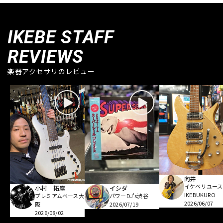
IKEBE STAFF
REVIEWS
楽器アクセサリのレビュー
向井
イケベリユース
小村 拓摩
イシダ
IKEBUKURO
プレミアムベース大
パワーDJ's渋谷
2026/06/07
阪
2026/07/19
2026/08/02