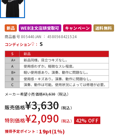
DTM オンライン納品
レコーディング機器
配信/ライブ機器
楽器アクセサリ
新品
WEB注文店頭受取可
キャンペーン
送料無料
商品番号 805440
JAN ：
4580568421524
S
コンディション
：
中古
ヴィンテージ
メーカー希望小売価格
¥
3,630
（税込）
¥
3,630
販売価格
（税込）
¥
2,090
特別価格
42% OFF
（税込）
19pt(1%)
獲得予定ポイント：