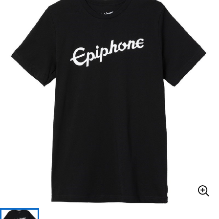
ベース
ウクレレ
ドラム
パーカッション
キーボード
電子ピアノ
管楽器
その他楽器
アンプ
エフェクター
DJ機器
DTM