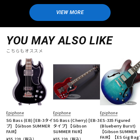
VIEW MORE
YOU MAY ALSO LIKE
こちらもオススメ
Epiphone
Epiphone
Epiphone
SG Bass (EB) [EB-3タイ
SG Bass (Cherry) [EB-3
ES-335 Figured
プ] 【Gibson SUMMER
タイプ] 【Gibson
(Blueberry Burst)
FAIR】
SUMMER FAIR】
【Gibson SUMMER
FAIR】【ES Gig Ba
¥
55,220
（税込）
¥
55,220
（税込）