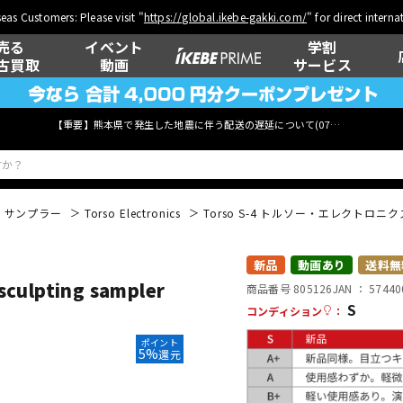
eas Customers: Please visit "
https://global.ikebe-gakki.com/
" for direct intern
売る
イベント
学割
古買取
動画
サービス
【重要】熊本県で発生した地震に伴う配送の遅延について(
07月29日
更新)
・サンプラー
Torso Electronics
Torso S-4 トルソー・エレクトロニクス
ベース
ウクレレ
新品
動画あり
送料無
lpting sampler
商品番号 805126
JAN ：
57440
S
コンディション
：
管楽器
その他楽器
ポイント
5%
還元