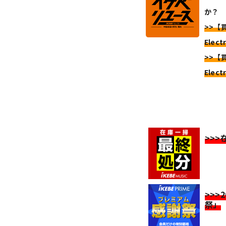
か？
>>【
Elect
>>【
Elect
>>
>>>
祭」