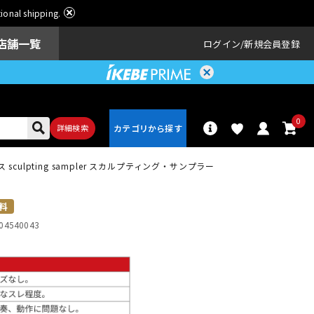
ational shipping.
店舗一覧
ログイン
新規会員登録
0
詳細検索
 sculpting sampler スカルプティング・サンプラー
パーカッショ
ドラム
ン
料
04540043
アンプ
エフェクター