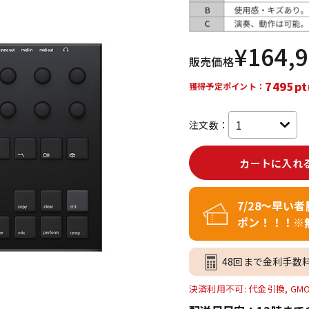
DTM オンラ
レコーディン
イン納品
グ機器
¥
164,
販売価格
ジ
7495pt
獲得予定ポイント：
注文数：
カートに入れ
7/28～早い
ポン！！！※
48回まで金利手数
決済利用不可: 代金引換, GM