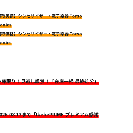
買取実績】シンセサイザー・電子楽器 Torso
ronics
買取価格】シンセサイザー・電子楽器 Torso
ronics
>在庫限り！見逃し厳禁！「在庫一掃 最終処分」
2026.08.13まで「IkebePRIME プレミアム感謝