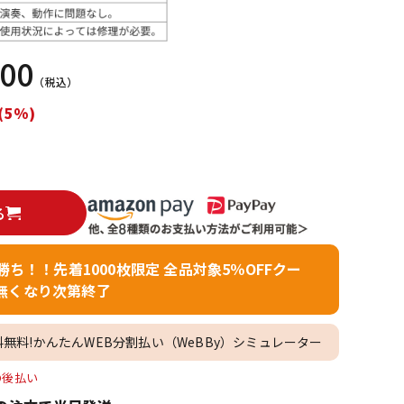
配信/ライブ
楽器アクセサ
機器
リ
900
（税込）
(5%)
る
者勝ち！！先着1000枚限定 全品対象5％OFFクー
無くなり次第終了
料無料!かんたんWEB分割払い（WeBBy）シミュレーター
O後払い