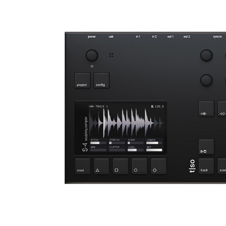
DJ機器
DTM
中古
ヴィンテー