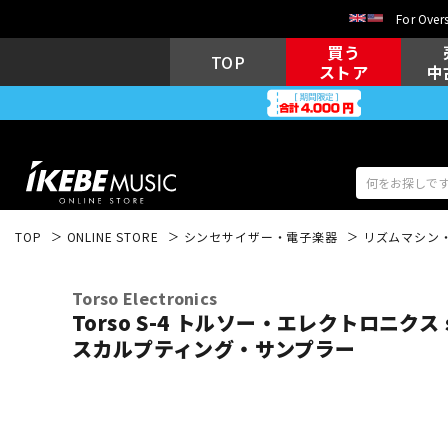
For Overs
買う
TOP
ストア
中
TOP
ONLINE STORE
シンセサイザー・電子楽器
リズムマシン
アコギ/エレ
エレキギター
アコ
Torso Electronics
Torso S-4 トルソー・エレクトロニクス scu
スカルプティング・サンプラー
キーボード
電子ピアノ