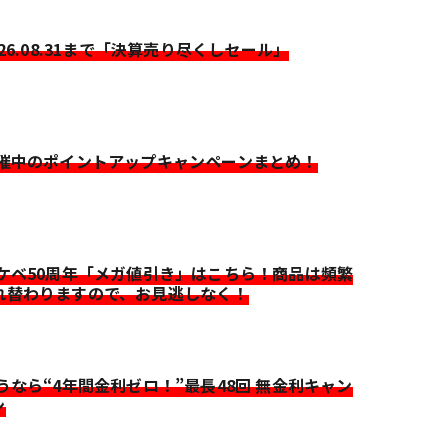
026.08.31まで「決算売り尽くしセール」
開催中のポイントアップキャンペーンまとめ！
イケベ50周年「メガ値引き」はこちら！商品は頻繁
れ替わりますので、お見逃しなく！
迷うなら“4年間金利ゼロ！”最長48回 無金利キャン
ン