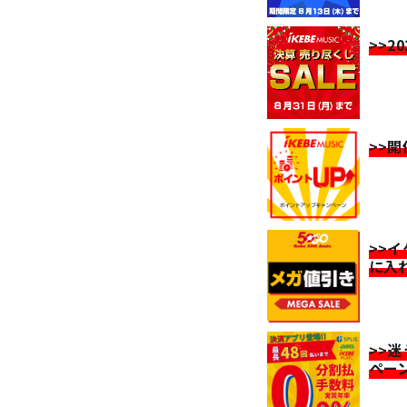
>>2
>>
>>
に入
>>
ペー