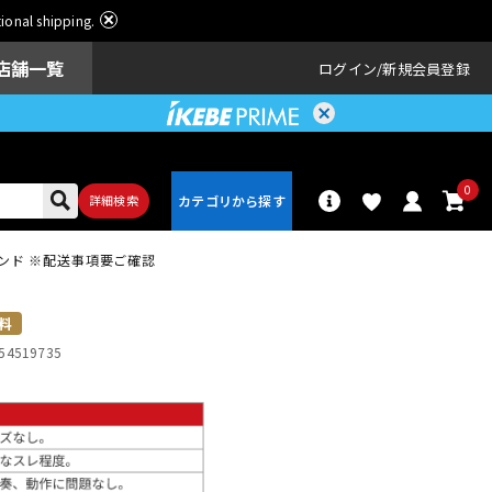
ational shipping.
店舗一覧
ログイン
新規会員登録
0
詳細検索
ーランド ※配送事項要ご確認
パーカッショ
ドラム
ン
料
54519735
アンプ
エフェクター