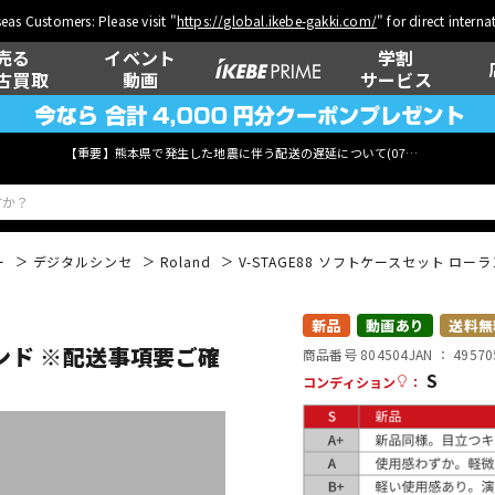
eas Customers: Please visit "
https://global.ikebe-gakki.com/
" for direct intern
売る
イベント
学割
古買取
動画
サービス
【重要】熊本県で発生した地震に伴う配送の遅延について(
07月29日
更新)
ー
デジタルシンセ
Roland
V-STAGE88 ソフトケースセット ロ
ベース
ウクレレ
新品
動画あり
送料無
ランド ※配送事項要ご確
商品番号 804504
JAN ：
49570
S
コンディション
：
管楽器
その他楽器