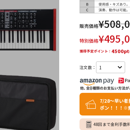
DTM オンラ
レコーディン
イン納品
グ機器
¥
508,
販売価格
ジ
¥
495,
特別価格
4500pt
獲得予定ポイント：
注文数：
7/28～早い
ポン！！！※
48回まで金利手数