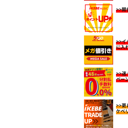
>>
>>
に入
>>
ペー
>>
ケベ