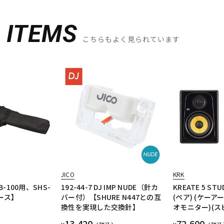
D
ITEMS
こちらもよく見られています
JICO
KRK
B-100用、SHS-
192-44-7 DJ IMP NUDE（針カ
KREATE 5 STU
ース】
バー付）【SHURE N447との互
(ペア) (ケーア
換性を実現した交換針】
オモニター)(ス
13,420
72,600