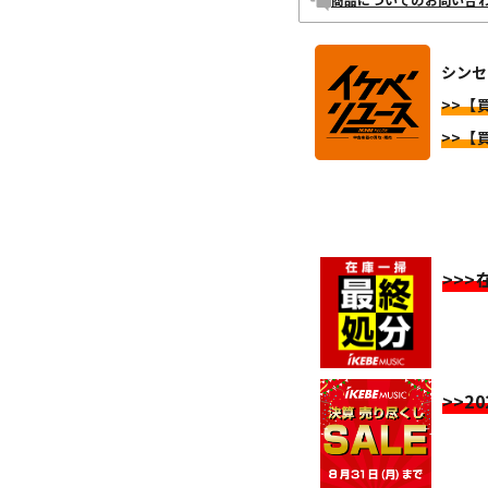
シンセ
>>【
>>【
>>
>>2