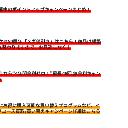
開催中のポイントアップキャンペーンまとめ！
イケベ50周年「メガ値引き」はこちら！商品は頻繁
れ替わりますので、お見逃しなく！
迷うなら“4年間金利ゼロ！”最長48回 無金利キャン
ン
更にお得に購入可能な買い替えプログラムなど、イ
リユース買取/買い替えキャンペーン詳細はこちら