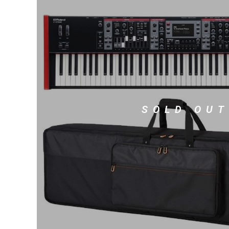
DJ機器
DTM
中古
ヴィンテー
SOLD OUT