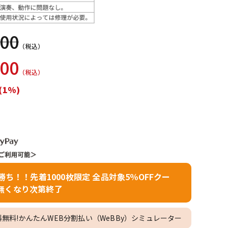
配信/ライブ
楽器アクセサ
機器
リ
000
（税込）
000
（税込）
(1%)
者勝ち！！先着1000枚限定 全品対象5％OFFクー
無くなり次第終了
料無料!かんたんWEB分割払い（WeBBy）シミュレーター