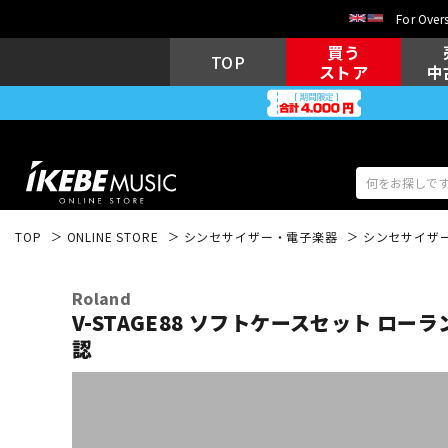
For Overs
買う
TOP
ストア
中
TOP
ONLINE STORE
シンセサイザー・電子楽器
シンセサイザ
アコギ/エレ
エレキギター
アコ
Roland
V-STAGE88 ソフトケースセット ロー
認
キーボード
電子ピアノ