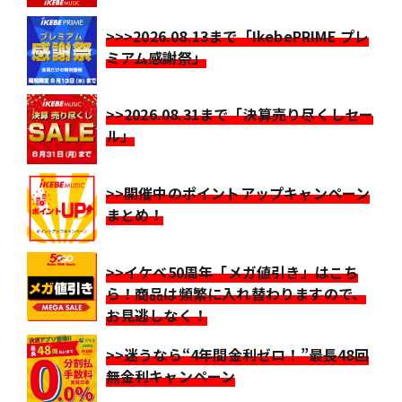
>>>2026.08.13まで「IkebePRIME プレ
ミアム感謝祭」
>>2026.08.31まで「決算売り尽くしセー
ル」
>>開催中のポイントアップキャンペーン
まとめ！
>>イケベ50周年「メガ値引き」はこち
ら！商品は頻繁に入れ替わりますので、
お見逃しなく！
>>迷うなら“4年間金利ゼロ！”最長48回
無金利キャンペーン