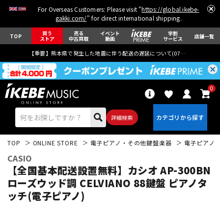
For Overseas Customers: Please visit "
https://global.ikebe-
gakki.com/
" for direct international shipping.
買う
売る
イベント
学割
TOP
店舗一覧
ストア
中古買取
動画
サービス
【重要】熊本県で発生した地震に伴う配送の遅延について(
07月29日
更新)
0
詳細検索
TOP
ONLINE STORE
電子ピアノ・その他鍵盤楽器
電子ピアノ
CASIO
【全国基本配送設置無料】カシオ AP-300BN
ローズウッド調 CELVIANO 88鍵盤 ピアノタ
ッチ(電子ピアノ)
エレキギター
アコギ/エレアコ