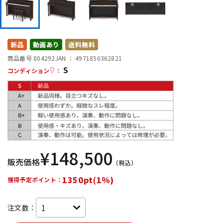
DTM オンライン納品
レコーディング機器
配信/ライブ機器
楽器アクセサリ
新品
動画あり
送料無料
商品番号 804292
JAN ：
4971850362821
S
コンディション
：
中古
ヴィンテージ
¥
148,500
販売価格
（税込）
1350pt(1%)
獲得予定ポイント：
注文数：