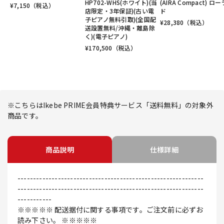
HP702-WHS(ホワイト)(当
(AIRA Compact) ロ
¥
7,150
（税込）
店限定・3年保証)(古い電
ド
子ピアノ無料引取)(全国配
¥
28,380
（税込）
送設置無料/沖縄・離島除
く)(電子ピアノ)
¥
170,500
（税込）
※こちらはIkebe PRIME会員特典サービス「送料無料」の対象外
商品です。
商品説明
仕様詳細
------------------------------------------------------------
------------------------------------------------------------
-----------
※※※※※ 配送据付に関する事項です。ご注文前に必ずお
読み下さい。 ※※※※※