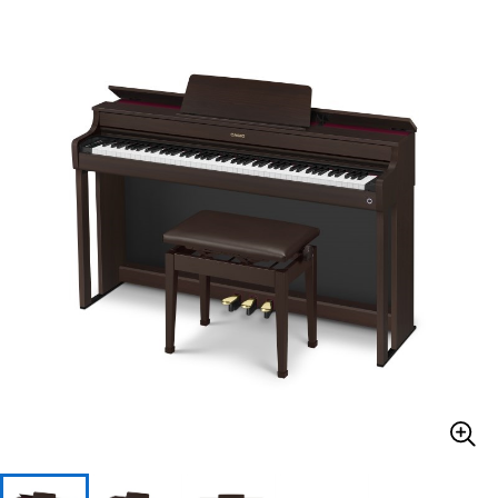
ベース
ウクレレ
ドラム
パーカッション
キーボード
電子ピアノ
管楽器
その他楽器
アンプ
エフェクター
DJ機器
DTM