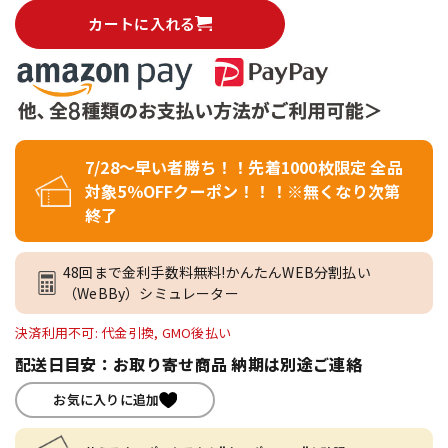
カートに入れる
7/28～早い者勝ち！！先着1000枚限定 全品
対象5％OFFクーポン！！！※無くなり次第
終了
48回まで金利手数料無料!かんたんWEB分割払い
（WeBBy）シミュレーター
決済利用不可: 代金引換, GMO後払い
配送日目安：お取り寄せ商品 納期は別途ご連絡
お気に入りに追加