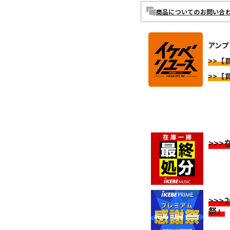
商品についてのお問い合
アンプ 
>>【買
>>【買
>>
>>>
祭」