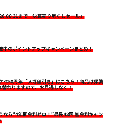
026.08.31まで「決算売り尽くしセール」
開催中のポイントアップキャンペーンまとめ！
イケベ50周年「メガ値引き」はこちら！商品は頻繁
れ替わりますので、お見逃しなく！
迷うなら“4年間金利ゼロ！”最長48回 無金利キャン
ン