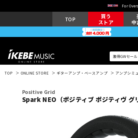
For Overs
買う
TOP
ストア
中
TOP
ONLINE STORE
ギターアンプ・ベースアンプ
アンプシミ
アコギ/エレ
エレキギター
アコ
Positive Grid
Spark NEO（ポジティブ ポジティヴ 
キーボード
電子ピアノ