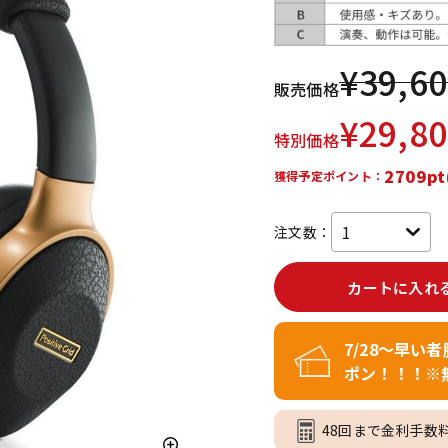
DTM オンラ
レコーディン
イン納品
グ機器
¥
39,6
販売価格
ジ
¥
29,8
特別価格
2709pt
獲得予定ポイント：
注文数：
カートに入れ
7/28～早い
ポン！！！※
48回まで金利手数