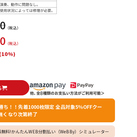
配信/ライブ
楽器アクセサ
機器
リ
00
（税込）
00
（税込）
(10%)
る
者勝ち！！先着1000枚限定 全品対象5％OFFクー
無くなり次第終了
料無料!かんたんWEB分割払い（WeBBy）シミュレーター