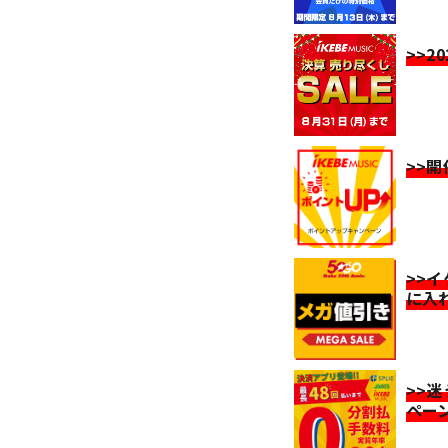
>>2
>>
>>
に入
>>
ペー