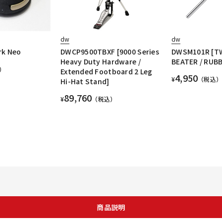
dw
dw
rk Neo
DWCP9500TBXF [9000 Series
DWSM101R [T
Heavy Duty Hardware /
BEATER / RUB
）
Extended Footboard 2 Leg
4,950
¥
（税込）
Hi-Hat Stand]
89,760
¥
（税込）
商品説明