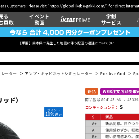
eas Customers: Please visit "
https://global.ikebe-gakki.com/
" for direct intern
売る
イベント
学割
古買取
動画
サービス
【重要】熊本県で発生した地震に伴う配送の遅延について(
07月29日
更新)
ュレーター
アンプ・キャビネットシミュレーター
Positive Grid
S
ベース
ウクレレ
新品
WEB注文店頭受取
グリッド）
商品番号 804145
JAN ：
45339
S
コンディション
：
ポイント
10%
還元
管楽器
その他楽器