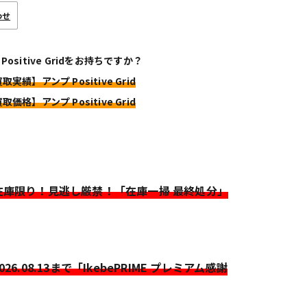
わせ
Positive Gridをお持ちですか？
取実績】アンプ Positive Grid
取価格】アンプ Positive Grid
>在庫限り！見逃し厳禁！「在庫一掃 最終処分」
2026.08.13まで「IkebePRIME プレミアム感謝