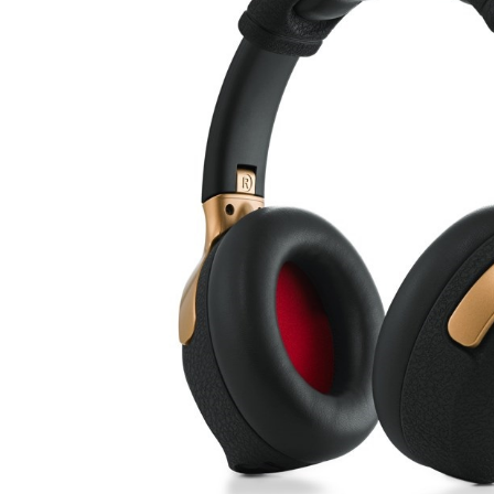
DJ機器
DTM
中古
ヴィンテー