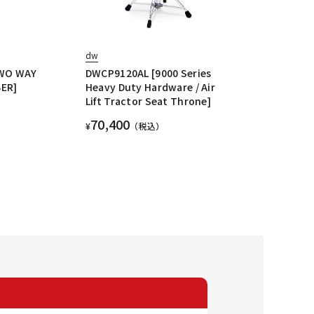
dw
WO WAY
DWCP9120AL [9000 Series
BER]
Heavy Duty Hardware / Air
Lift Tractor Seat Throne]
70,400
¥
（税込）