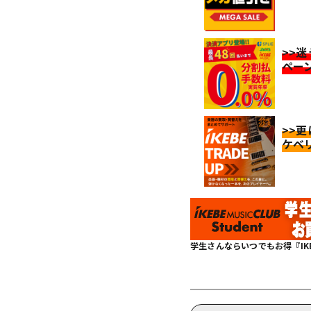
>>
ペー
>>
ケベ
学生さんならいつでもお得『IKEBE 