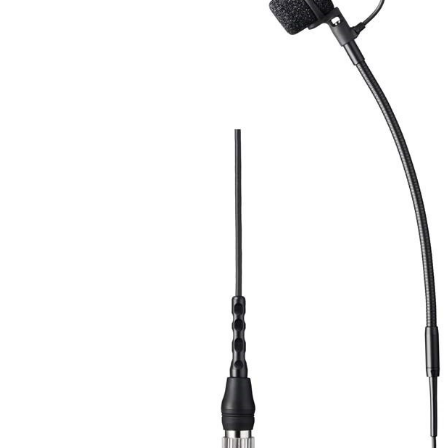
DJ機器
DTM
中古
ヴィンテー