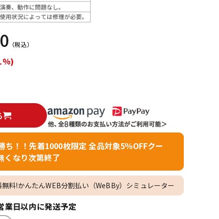
配信/ライブ
楽器アクセサ
機器
リ
30
（税込）
1%)
る
者勝ち！！先着1000枚限定 全品対象5％OFFクー
無くなり次第終了
料無料!かんたんWEB分割払い（WeBBy）シミュレーター
営業日以内に発送予定