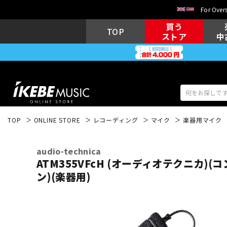
For Overs
買う
TOP
ストア
中
TOP
ONLINE STORE
レコーディング
マイク
楽器用マイク
アコギ/エレ
エレキギター
アコ
audio-technica
ATM355VFcH (オーディオテクニカ)
ン)(楽器用)
キーボード
電子ピアノ