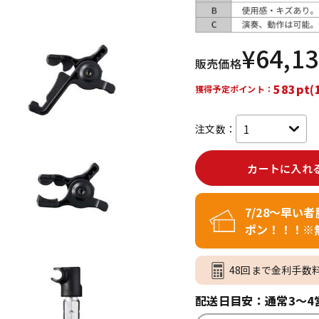
DTM オンラ
レコーディン
イン納品
グ機器
¥
64,1
販売価格
ジ
583pt(
獲得予定ポイント：
注文数：
カートに入れ
7/28～早い
ポン！！！※
48回まで金利手数
配送日目安：通常3～4