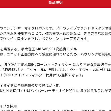
商品説明
のコンデンサーマイクロホンです。プロのライブサウンドやスタジオ
システムを使用することで、弦楽器や木管楽器など、さまざまな楽器
でもマイクロホンを正しいポジションにキープできます。
現する、最大音圧148.5dB SPL高感度モデル
は、ユニット正面方向への感度に優れているため、ハウリングを制御
した、切り替え可能な80Hzローカットフィルター により不要な低周波音
 AT8543 パワーモジュールに接続します。パワーモジュールの出力は
(80Hz ハイパスフィルター使用)から選択できます。
ィオイドと全指向性の切り替えが可能
に、UE-H を使用すればハイパーカーディオイド特性に切り替えること
イプを採用