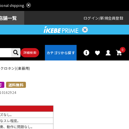
ational shipping.
店舗一覧
ログイン
新規会員登録
0
詳細検索
イクロホン)(楽器用)
パーカッショ
ドラム
ン
可
送料無料
10162924
アンプ
エフェクター