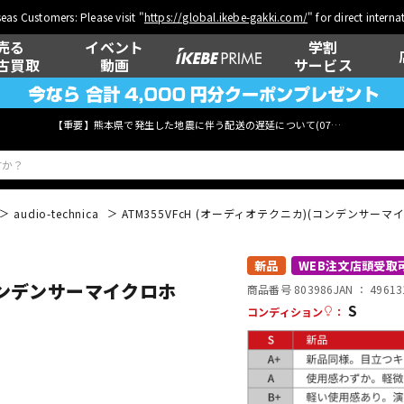
eas Customers: Please visit "
https://global.ikebe-gakki.com/
" for direct intern
売る
イベント
学割
古買取
動画
サービス
【重要】熊本県で発生した地震に伴う配送の遅延について(
07月29日
更新)
audio-technica
ATM355VFcH (オーディオテクニカ)(コンデンサーマ
ベース
ウクレレ
新品
WEB注文店頭受取
(コンデンサーマイクロホ
商品番号 803986
JAN ：
49613
S
コンディション
：
管楽器
その他楽器