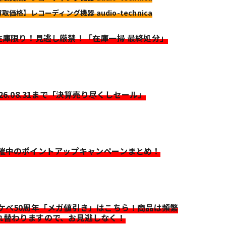
買取価格】レコーディング機器 audio-technica
>在庫限り！見逃し厳禁！「在庫一掃 最終処分」
026.08.31まで「決算売り尽くしセール」
開催中のポイントアップキャンペーンまとめ！
イケベ50周年「メガ値引き」はこちら！商品は頻繁
れ替わりますので、お見逃しなく！