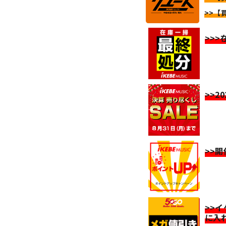
>>【
>>
>>2
>>
>>
に入