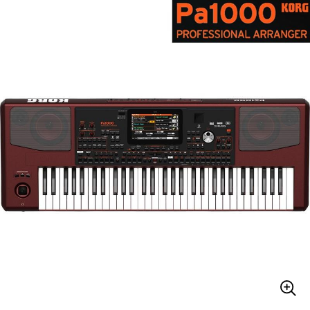
ベース
ウクレレ
ドラム
パーカッション
キーボード
電子ピアノ
管楽器
その他楽器
アンプ
エフェクター
DJ機器
DTM