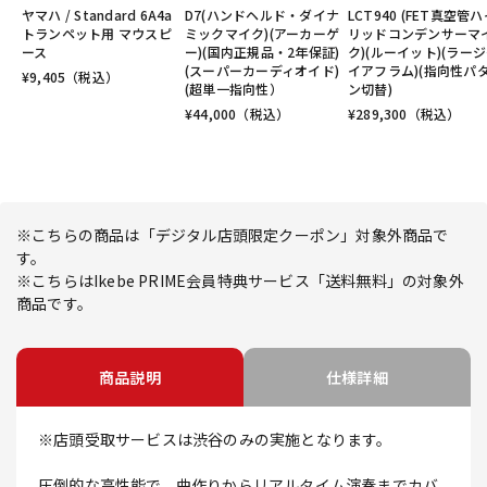
ヤマハ / Standard 6A4a
D7(ハンドヘルド・ダイナ
LCT940 (FET真空管
トランペット用 マウスピ
ミックマイク)(アーカーゲ
リッドコンデンサーマ
ース
ー)(国内正規品・2年保証)
ク)(ルーイット)(ラー
(スーパーカーディオイド)
イアフラム)(指向性パ
¥
9,405
（税込）
(超単一指向性）
ン切替)
¥
44,000
（税込）
¥
289,300
（税込）
※こちらの商品は「デジタル店頭限定クーポン」対象外商品で
す。
※こちらはIkebe PRIME会員特典サービス「送料無料」の対象外
商品です。
商品説明
仕様詳細
※店頭受取サービスは渋谷のみの実施となります。
圧倒的な高性能で、曲作りからリアルタイム演奏までカバ