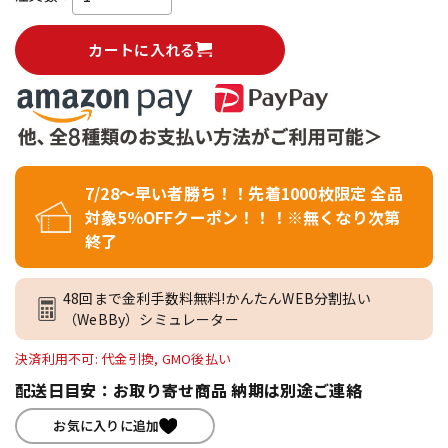
カートに入れる
7/28～早い者勝ち！！先着1000枚限定 全品
対象5％OFFクーポン！！！※無くなり次第
終了
48回まで金利手数料無料!かんたんWEB分割払い
（WeBBy）シミュレーター
決済利用不可: 代金引換, GMO後払い
配送日目安：お取り寄せ商品 納期は別途ご連絡
お気に入りに追加