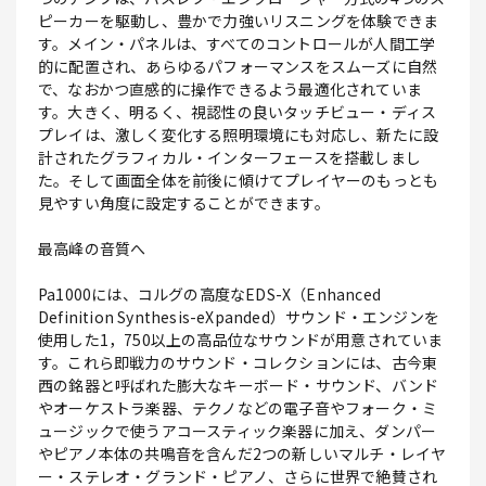
ピーカーを駆動し、豊かで力強いリスニングを体験できま
す。メイン・パネルは、すべてのコントロールが人間工学
的に配置され、あらゆるパフォーマンスをスムーズに自然
で、なおかつ直感的に操作できるよう最適化されていま
す。大きく、明るく、視認性の良いタッチビュー・ディス
プレイは、激しく変化する照明環境にも対応し、新たに設
計されたグラフィカル・インターフェースを搭載しまし
た。そして画面全体を前後に傾けてプレイヤーのもっとも
見やすい角度に設定することができます。
最高峰の音質へ
Pa1000には、コルグの高度なEDS-X（Enhanced
Definition Synthesis-eXpanded）サウンド・エンジンを
使用した1，750以上の高品位なサウンドが用意されていま
す。これら即戦力のサウンド・コレクションには、古今東
西の銘器と呼ばれた膨大なキーボード・サウンド、バンド
やオーケストラ楽器、テクノなどの電子音やフォーク・ミ
ュージックで使うアコースティック楽器に加え、ダンパー
やピアノ本体の共鳴音を含んだ2つの新しいマルチ・レイヤ
ー・ステレオ・グランド・ピアノ、さらに世界で絶賛され