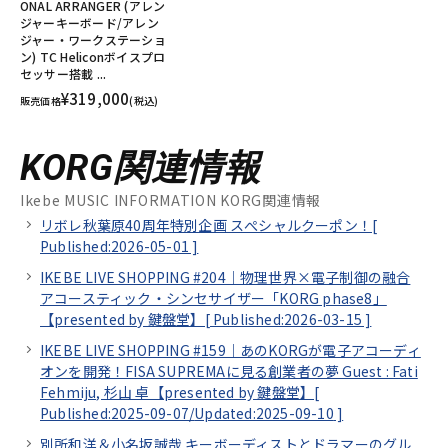
ONAL ARRANGER (アレン
ジャーキーボード/アレン
ジャー・ワークステーショ
ン) TC Heliconボイスプロ
セッサー搭載 ...
¥319,000
販売価格
(税込)
KORG関連情報
Ikebe MUSIC INFORMATION KORG関連情報
リボレ秋葉原40周年特別企画 スぺシャルクーポン！[
Published:2026-05-01
]
IKEBE LIVE SHOPPING #204｜物理世界×電子制御の融合
アコースティック・シンセサイザー「KORG phase8」
【presented by 鍵盤堂】[
Published:2026-03-15
]
IKEBE LIVE SHOPPING #159｜あのKORGが電子アコーディ
オンを開発！FISA SUPREMAに見る創業者の夢 Guest : Fati
Fehmiju, 杉山 卓【presented by 鍵盤堂】[
Published:2025-09-07/
Updated:2025-09-10
]
別所和洋＆小名坂誠哉 キーボーディストとドラマーのグル