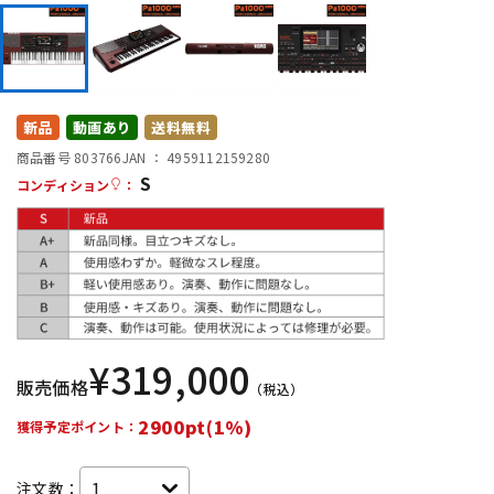
DTM オンライン納品
レコーディング機器
配信/ライブ機器
楽器アクセサリ
新品
動画あり
送料無料
商品番号 803766
JAN ：
4959112159280
中古
ヴィンテージ
S
コンディション
：
¥
319,000
販売価格
（税込）
2900pt(1%)
獲得予定ポイント：
注文数：