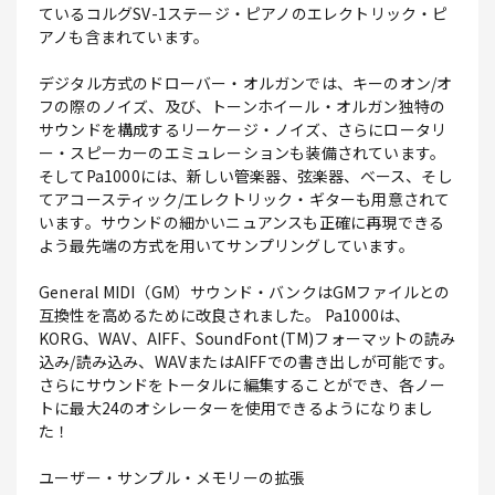
ているコルグSV-1ステージ・ピアノのエレクトリック・ピ
アノも含まれています。
デジタル方式のドローバー・オルガンでは、キーのオン/オ
フの際のノイズ、及び、トーンホイール・オルガン独特の
サウンドを構成するリーケージ・ノイズ、さらにロータリ
ー・スピーカーのエミュレーションも装備されています。
そしてPa1000には、新しい管楽器、弦楽器、ベース、そし
てアコースティック/エレクトリック・ギターも用意されて
います。サウンドの細かいニュアンスも正確に再現できる
よう最先端の方式を用いてサンプリングしています。
General MIDI（GM）サウンド・バンクはGMファイルとの
互換性を高めるために改良されました。 Pa1000は、
KORG、WAV、AIFF、SoundFont(TM)フォーマットの読み
込み/読み込み、WAVまたはAIFFでの書き出しが可能です。
さらにサウンドをトータルに編集することができ、各ノー
トに最大24のオシレーターを使用できるようになりまし
た！
ユーザー・サンプル・メモリーの拡張