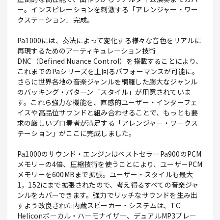
ー。インスピレーションを刺激する「アレンジャー・ワー
クステーション」完成。
Pa1000には、奏法によって変化する様々な音色をリアルに
再現するためのアーティキュレーション技術
DNC（Defined Nuance Control）を搭載することにより、
これまでのPaシリーズを上回るパフォーマンスが可能に。
さらに世界各地の音楽ジャンルを網羅した膨大なジャンル
のバッキング・パターン「スタイル」が用意されていま
す。これら強力な機能を、直感的ユーザー・インターフェ
イスや高品位サウンドと組み合わせることで、もっとも要
求の厳しいプロ奏者が満足する「アレンジャー・ワークス
テーション」がここに完成しました。
Pa1000のサウンド・エンジンはベストセラーPa900のPCM
メモリーの4倍、圧縮技術を使うことにより、ユーザーPCM
メモリーを600MBまで拡張。ユーザー・スタイルも最大
1，152にまで拡張されたので、考え得るすべての音楽ジャ
ンルをカバーできます。強力でリッチなサウンドを生み出
すよう改良された内蔵スピーカー・システムは、TC
Heliconボーカル・ハーモナイザー、デュアルMP3プレー