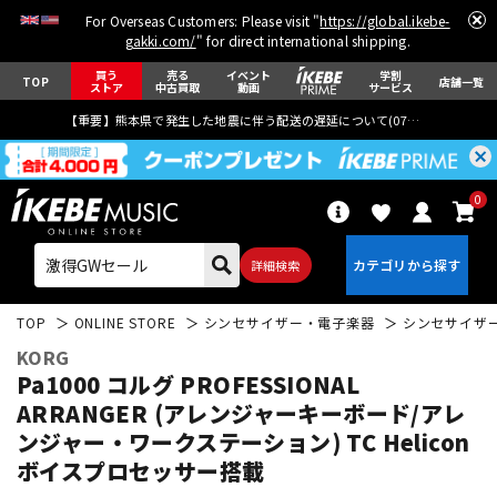
For Overseas Customers: Please visit "
https://global.ikebe-
gakki.com/
" for direct international shipping.
買う
売る
イベント
学割
TOP
店舗一覧
ストア
中古買取
動画
サービス
【重要】熊本県で発生した地震に伴う配送の遅延について(
07月29日
更新)
0
詳細検索
TOP
ONLINE STORE
シンセサイザー・電子楽器
シンセサイザ
KORG
Pa1000 コルグ PROFESSIONAL
ARRANGER (アレンジャーキーボード/アレ
ンジャー・ワークステーション) TC Helicon
エレキギター
アコギ/エレアコ
ボイスプロセッサー搭載